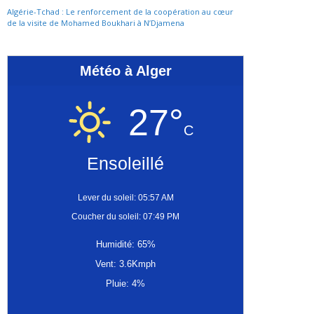
Algérie-Tchad : Le renforcement de la coopération au cœur
de la visite de Mohamed Boukhari à N’Djamena
Météo à Alger
27°
C
Ensoleillé
Lever du soleil: 05:57 AM
Coucher du soleil: 07:49 PM
Humidité: 65%
Vent: 3.6Kmph
Pluie: 4%