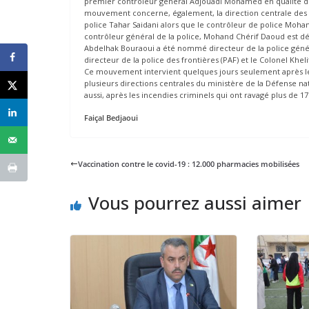
premier contrôleur général Adjouadi Mohamed en qualité de 
mouvement concerne, également, la direction centrale des 
police Tahar Saidani alors que le contrôleur de police Mo
contrôleur général de la police, Mohand Chérif Daoud est dés
Abdelhak Bouraoui a été nommé directeur de la police génér
directeur de la police des frontières (PAF) et le Colonel Khel
Ce mouvement intervient quelques jours seulement après le
plusieurs directions centrales du ministère de la Défense na
aussi, après les incendies criminels qui ont ravagé plus de 1
Faiçal Bedjaoui
Vaccination contre le covid-19 : 12.000 pharmacies mobilisées
Vous pourrez aussi aimer