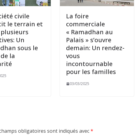
iété civile
La foire
it le terrain et
commerciale
 plusieurs
« Ramadhan au
tives: Un
Palais » s’ouvre
dhan sous le
demain: Un rendez-
 de la
vous
arité
incontournable
pour les familles
2025
03/03/2025
champs obligatoires sont indiqués avec
*