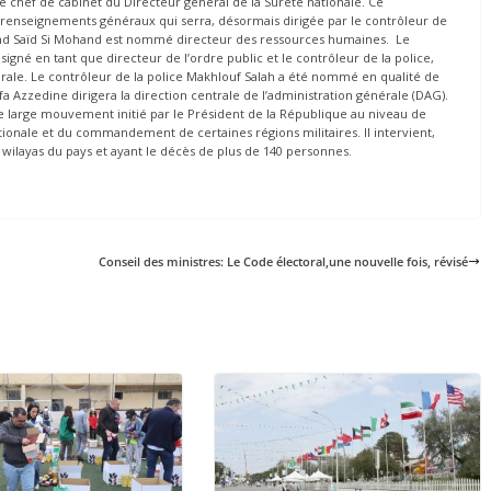
chef de cabinet du Directeur général de la Sûreté nationale. Ce
renseignements généraux qui serra, désormais dirigée par le contrôleur de
hand Saïd Si Mohand est nommé directeur des ressources humaines. Le
igné en tant que directeur de l’ordre public et le contrôleur de la police,
ale. Le contrôleur de la police Makhlouf Salah a été nommé en qualité de
ifa Azzedine dirigera la direction centrale de l’administration générale (DAG).
 large mouvement initié par le Président de la République au niveau de
tionale et du commandement de certaines régions militaires. Il intervient,
7 wilayas du pays et ayant le décès de plus de 140 personnes.
Conseil des ministres: Le Code électoral,une nouvelle fois, révisé