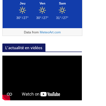
Jeu
Ven
Sam
30°
/
27°
30°
/
27°
31°
/
27°
Data from
MeteoArt.com
L’actualité en vidéos