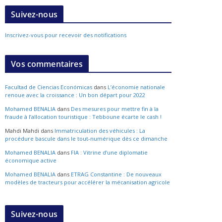
Suivez-nous
Inscrivez-vous pour recevoir des notifications
Vos commentaires
Facultad de Ciencias Económicas
dans
L’économie nationale
renoue avec la croissance : Un bon départ pour 2022
Mohamed BENALIA
dans
Des mesures pour mettre fin à la
fraude à l’allocation touristique : Tebboune écarte le cash !
Mahdi Mahdi
dans
Immatriculation des véhicules : La
procédure bascule dans le tout-numérique dès ce dimanche
Mohamed BENALIA
dans
FIA : Vitrine d’une diplomatie
économique active
Mohamed BENALIA
dans
ETRAG Constantine : De nouveaux
modèles de tracteurs pour accélérer la mécanisation agricole
Suivez-nous