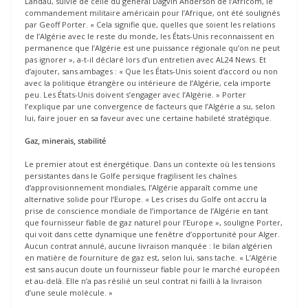
Landau, suivie de celle du général Dagvin Anderson de l’Africom, le
commandement militaire américain pour l’Afrique, ont été soulignés
par Geoff Porter. « Cela signifie que, quelles que soient les relations
de l’Algérie avec le reste du monde, les États-Unis reconnaissent en
permanence que l’Algérie est une puissance régionale qu’on ne peut
pas ignorer », a-t-il déclaré lors d’un entretien avec AL24 News. Et
d’ajouter, sans ambages : « Que les États-Unis soient d’accord ou non
avec la politique étrangère ou intérieure de l’Algérie, cela importe
peu. Les États-Unis doivent s’engager avec l’Algérie. » Porter
l’explique par une convergence de facteurs que l’Algérie a su, selon
lui, faire jouer en sa faveur avec une certaine habileté stratégique.
Gaz, minerais, stabilité
Le premier atout est énergétique. Dans un contexte où les tensions
persistantes dans le Golfe persique fragilisent les chaînes
d’approvisionnement mondiales, l’Algérie apparaît comme une
alternative solide pour l’Europe. « Les crises du Golfe ont accru la
prise de conscience mondiale de l’importance de l’Algérie en tant
que fournisseur fiable de gaz naturel pour l’Europe », souligne Porter,
qui voit dans cette dynamique une fenêtre d’opportunité pour Alger.
Aucun contrat annulé, aucune livraison manquée : le bilan algérien
en matière de fourniture de gaz est, selon lui, sans tache. « L’Algérie
est sans aucun doute un fournisseur fiable pour le marché européen
et au-delà. Elle n’a pas résilié un seul contrat ni failli à la livraison
d’une seule molécule. »