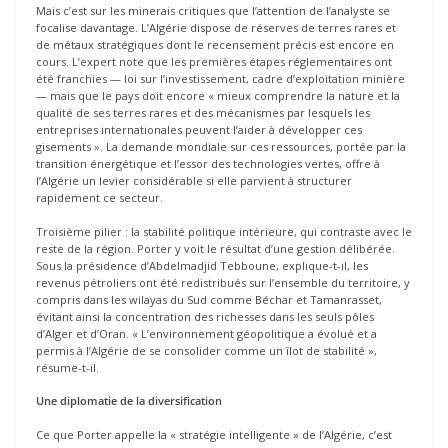
Mais c’est sur les minerais critiques que l’attention de l’analyste se
focalise davantage. L’Algérie dispose de réserves de terres rares et
de métaux stratégiques dont le recensement précis est encore en
cours. L’expert note que les premières étapes réglementaires ont
été franchies — loi sur l’investissement, cadre d’exploitation minière
— mais que le pays doit encore « mieux comprendre la nature et la
qualité de ses terres rares et des mécanismes par lesquels les
entreprises internationales peuvent l’aider à développer ces
gisements ». La demande mondiale sur ces ressources, portée par la
transition énergétique et l’essor des technologies vertes, offre à
l’Algérie un levier considérable si elle parvient à structurer
rapidement ce secteur.
Troisième pilier : la stabilité politique intérieure, qui contraste avec le
reste de la région. Porter y voit le résultat d’une gestion délibérée.
Sous la présidence d’Abdelmadjid Tebboune, explique-t-il, les
revenus pétroliers ont été redistribués sur l’ensemble du territoire, y
compris dans les wilayas du Sud comme Béchar et Tamanrasset,
évitant ainsi la concentration des richesses dans les seuls pôles
d’Alger et d’Oran. « L’environnement géopolitique a évolué et a
permis à l’Algérie de se consolider comme un îlot de stabilité »,
résume-t-il.
Une diplomatie de la diversification
Ce que Porter appelle la « stratégie intelligente » de l’Algérie, c’est