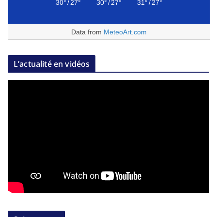
30°
/
27°
30°
/
27°
31°
/
27°
Data from
MeteoArt.com
L’actualité en vidéos