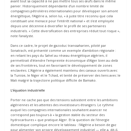
avant tout sa capacité à ne pas mettre tous ses œufs dans le même
panier. Historiquement dépendante d’un nombre limité de
compagnies pétrolières internationales pour développer son amont
énergétique, l’Algérie a, selon lui, « à juste titre reconnu que cela
constituait une menace pour l’intérêt national » et s’est employée
depuis une décennie à diversifier le profil de ses partenaires
industriels. « Cette diversification des entreprises réduit tout risque »,
note l’analyste.
Dans ce cadre, le projet de gazoduc transsaharien, piloté par
Sonatrach, est présenté comme un exemple d’ambition régionale :
en reliant les pays du Sahel au réseau énergétique algérien, il
permettrait d’étendre l’empreinte économique d’Alger bien au-delà
de ses frontières, tout en favorisant le développement de zones
enclavées. L’Algérie a également maintenu des canaux ouverts avec
la Tunisie, le Niger et le Tchad, et tenté de préserver des liens avec le
Mali malgré la trajectoire politique difficile de Bamako.
L’équation industrielle
Porter ne cache pas que des tensions subsistent entre les ambitions
algériennes et les attentes des investisseurs étrangers. Le rythme
auquel les compagnies internationales souhaitent avancer ne
correspond pas toujours à « la gestion stable du secteur des
hydrocarbures » que pratique Alger. Et la question de l’énergie
domestique complique encore le tableau : l’Algérie a besoin de gaz
pour alimenter son propre développement industriel — elle a, dit-il,