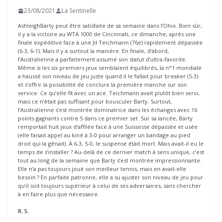
23/08/2021
La Sentinelle
AshleighBarty peut être satisfaite de sa semaine dans l’Ohio. Bien sûr,
il y a la victoire au WTA 1000 de Cincinnati, ce dimanche, après une
finale expéditive face à une Jil Teichmann (76e) rapidement dépassée
(6-3, 6-1). Mais il y a surtout la manière. En finale, d’abord,
l’Australienne a parfaitement assumé son statut d’ultra-favorite.
Même si les six premiers jeux semblaient équilibrés, la n°1 mondiale
a haussé son niveau de jeu juste quand il le fallait pour breaker (5-3)
et s’offrir la possibilité de conclure la première manche sur son
service. Ce qu’elle fit avec un ace. Teichmann avait plutôt bien servi,
mais ce n’était pas suffisant pour bousculer Barty. Surtout,
l’Australienne s’est montrée dominatrice dans les échanges avec 16
points gagnants contre 5 dans ce premier set. Sur sa lancée, Barty
remportait huit jeux d’affilée face à une Suissesse dépassée et usée
(elle faisait appel au kiné à 3-0 pour arranger un bandage au pied
droit qui la gênait). À 6-3, 5-0, le suspense était mort. Mais avait-il eu le
temps de s’installer ? Au-delà de ce dernier match à sens unique, c’est
tout au long de la semaine que Barty s’est montrée impressionnante.
Elle n’a pas toujours joué son meilleur tennis, mais en avait-elle
besoin ? En parfaite patronne, elle a su ajuster son niveau de jeu pour
qu’il soit toujours supérieur à celui de ses adversaires, sans chercher
à en faire plus que nécessaire.
R. S.