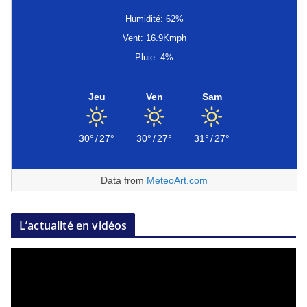
Humidité: 62%
Vent: 16.9Kmph
Pluie: 4%
Jeu
Ven
Sam
30°
/
27°
30°
/
27°
31°
/
27°
Data from
MeteoArt.com
L’actualité en vidéos