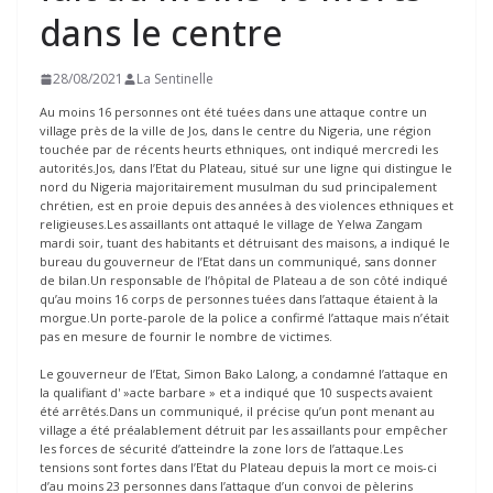
dans le centre
28/08/2021
La Sentinelle
Au moins 16 personnes ont été tuées dans une attaque contre un
village près de la ville de Jos, dans le centre du Nigeria, une région
touchée par de récents heurts ethniques, ont indiqué mercredi les
autorités.Jos, dans l’Etat du Plateau, situé sur une ligne qui distingue le
nord du Nigeria majoritairement musulman du sud principalement
chrétien, est en proie depuis des années à des violences ethniques et
religieuses.Les assaillants ont attaqué le village de Yelwa Zangam
mardi soir, tuant des habitants et détruisant des maisons, a indiqué le
bureau du gouverneur de l’Etat dans un communiqué, sans donner
de bilan.Un responsable de l’hôpital de Plateau a de son côté indiqué
qu’au moins 16 corps de personnes tuées dans l’attaque étaient à la
morgue.Un porte-parole de la police a confirmé l’attaque mais n’était
pas en mesure de fournir le nombre de victimes.
Le gouverneur de l’Etat, Simon Bako Lalong, a condamné l’attaque en
la qualifiant d' »acte barbare » et a indiqué que 10 suspects avaient
été arrêtés.Dans un communiqué, il précise qu’un pont menant au
village a été préalablement détruit par les assaillants pour empêcher
les forces de sécurité d’atteindre la zone lors de l’attaque.Les
tensions sont fortes dans l’Etat du Plateau depuis la mort ce mois-ci
d’au moins 23 personnes dans l’attaque d’un convoi de pèlerins