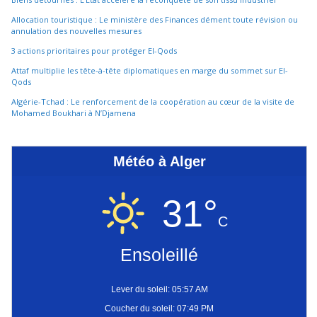
Allocation touristique : Le ministère des Finances dément toute révision ou
annulation des nouvelles mesures
3 actions prioritaires pour protéger El-Qods
Attaf multiplie les tête-à-tête diplomatiques en marge du sommet sur El-
Qods
Algérie-Tchad : Le renforcement de la coopération au cœur de la visite de
Mohamed Boukhari à N’Djamena
Météo à Alger
31°
C
Ensoleillé
Lever du soleil: 05:57 AM
Coucher du soleil: 07:49 PM