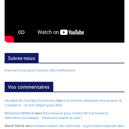
Suivez-nous
Inscrivez-vous pour recevoir des notifications
Vos commentaires
Facultad de Ciencias Económicas
dans
L’économie nationale renoue avec la
croissance : Un bon départ pour 2022
Mohamed BENALIA
dans
Des mesures pour mettre fin à la fraude à
l’allocation touristique : Tebboune écarte le cash !
Mahdi Mahdi
dans
Immatriculation des véhicules : La procédure bascule dans