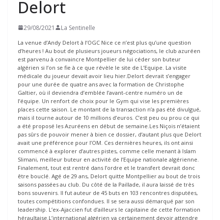
Delort
29/08/2021
La Sentinelle
La venue d’Andy Delort à l’OGC Nice ce n’est plus qu’une question
d’heures ! Au bout de plusieurs joueurs négociations, le club azuréen
est parvenu à convaincre Montpellier de lui céder son buteur
algérien si l’on se fie à ce que révèle le site de L’Equipe. La visite
médicale du joueur devait avoir lieu hier.Delort devrait s’engager
pour une durée de quatre ans avec la formation de Christophe
Galtier, où il deviendra d’emblée l’avant-centre numéro un de
l’équipe. Un renfort de choix pour le Gym qui vise les premières
places cette saison. Le montant de la transaction n’a pas été divulgué,
mais il tourne autour de 10 millions d’euros. C’est peu ou prou ce qui
a été proposé les Azuréens en début de semaine.Les Niçois n’étaient
pas sûrs de pouvoir mener à bien ce dossier, d’autant plus que Delort
avait une préférence pour l’OM. Ces dernières heures, ils ont ainsi
commencé à explorer d’autres pistes, comme celle menant à Islam
Slimani, meilleur buteur en activité de l’Equipe nationale
algérienne.
Finalement, tout est rentré dans l’ordre et le transfert devrait donc
être bouclé. Agé de 29 ans, Delort quitte Montpellier au bout de trois
saisons passées au club. Du côté de la Paillade, il aura laissé de très
bons souvenirs. Il fut auteur de 45 buts en 103 rencontres disputées,
toutes compétitions confondues. Il se sera aussi démarqué par son
leadership. L’ex-Ajaccien fut d’ailleurs le capitaine de cette formation
héraultaise.L’international algérien va certainement devoir attendre