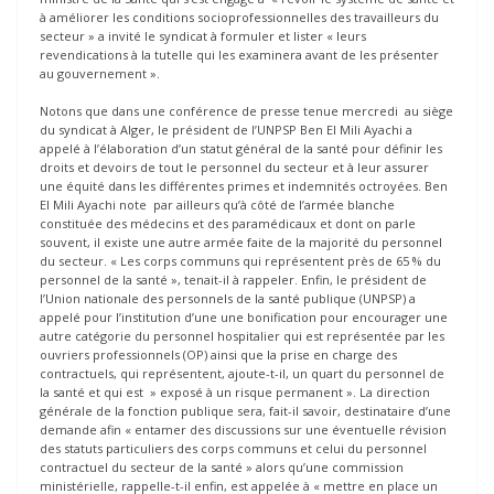
à améliorer les conditions socioprofessionnelles des travailleurs du
secteur » a invité le syndicat à formuler et lister « leurs
revendications à la tutelle qui les examinera avant de les présenter
au gouvernement ».
Notons que dans une conférence de presse tenue mercredi au siège
du syndicat à Alger, le président de l’UNPSP Ben El Mili Ayachi a
appelé à l’élaboration d’un statut général de la santé pour définir les
droits et devoirs de tout le personnel du secteur et à leur assurer
une équité dans les différentes primes et indemnités octroyées. Ben
El Mili Ayachi note par ailleurs qu’à côté de l’armée blanche
constituée des médecins et des paramédicaux et dont on parle
souvent, il existe une autre armée faite de la majorité du personnel
du secteur. « Les corps communs qui représentent près de 65 % du
personnel de la santé », tenait-il à rappeler. Enfin, le président de
l’Union nationale des personnels de la santé publique (UNPSP) a
appelé pour l’institution d’une une bonification pour encourager une
autre catégorie du personnel hospitalier qui est représentée par les
ouvriers professionnels (OP) ainsi que la prise en charge des
contractuels, qui représentent, ajoute-t-il, un quart du personnel de
la santé et qui est » exposé à un risque permanent ». La direction
générale de la fonction publique sera, fait-il savoir, destinataire d’une
demande afin « entamer des discussions sur une éventuelle révision
des statuts particuliers des corps communs et celui du personnel
contractuel du secteur de la santé » alors qu’une commission
ministérielle, rappelle-t-il enfin, est appelée à « mettre en place un