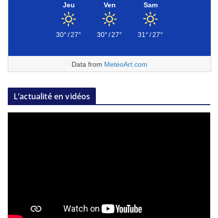
Jeu
Ven
Sam
30°
/
27°
30°
/
27°
31°
/
27°
Data from
MeteoArt.com
L’actualité en vidéos