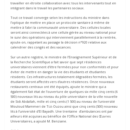
travailler en étroite collaboration avec tous les intervenants tout en
intégrant dans le travail les partenaires sociaux.
Tout ce travail converge selon les instructions du ministre dans
l’optique de mettre en place un protocole sanitaire à même de
mettre à l’abri la communauté universitaire. Des cellules locales
seront ainsi connectées à une cellule gérée au niveau national pour
le suivi des opérations qui interviennent parallèlement à la rentrée,
ajoute-on, rappelant au passage la décision n°920 relative aux
calendrier des congés et des vacances.
Sur un autre registre, le ministre de l’Enseignement Supérieur et de
la Recherche Scientifique a fait savoir que sept résidences
universitaires viennent d’être fermées pour non conformités et pour
éviter de mettre en danger la vie des étudiants et étudiantes
résidents. Ces infrastructures totalement dégradées fermées, les
étudiants seront affectés vers d’autres résidences. Onze nouveaux
restaurants centraux ont été équipés, ajoute le ministre qui a
également fait état de l’ouverture de quelques six mille cinq cents (6
500) nouveaux lits au niveau du pôle universitaire de la ville nouvelle
de Sidi Abdallah, mille et cinq cents (1 500) au niveau de l’université
Mouloud Mammeri de Tizi-Ouzou ainsi que cinq cents (500) nouveau
lits à l’université d’El Bayadh. Une trentaine d’ambulances ont par
ailleurs été acquises au bénéfice de l’Office National des Œuvres
Universitaires, a ajouté M. Benziane.