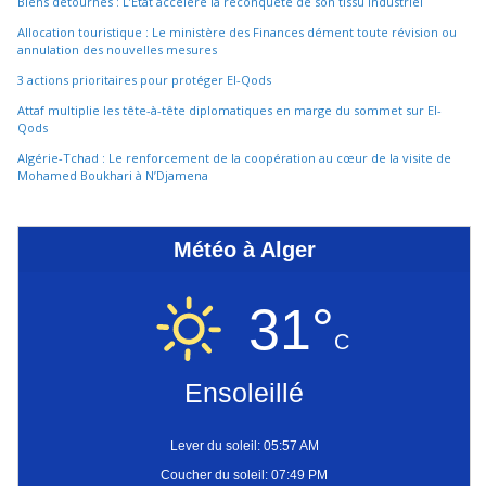
Biens détournés : L’État accélère la reconquête de son tissu industriel
Allocation touristique : Le ministère des Finances dément toute révision ou
annulation des nouvelles mesures
3 actions prioritaires pour protéger El-Qods
Attaf multiplie les tête-à-tête diplomatiques en marge du sommet sur El-
Qods
Algérie-Tchad : Le renforcement de la coopération au cœur de la visite de
Mohamed Boukhari à N’Djamena
Météo à Alger
31°
C
Ensoleillé
Lever du soleil: 05:57 AM
Coucher du soleil: 07:49 PM