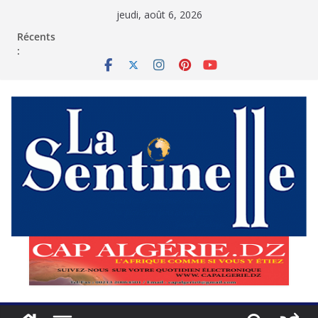
Passer
jeudi, août 6, 2026
au
contenu
Récents
: