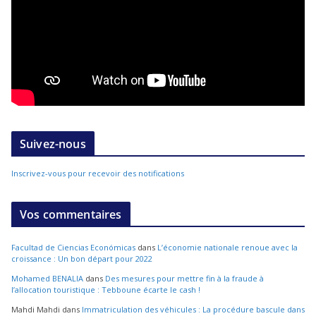
Suivez-nous
Inscrivez-vous pour recevoir des notifications
Vos commentaires
Facultad de Ciencias Económicas
dans
L’économie nationale renoue avec la
croissance : Un bon départ pour 2022
Mohamed BENALIA
dans
Des mesures pour mettre fin à la fraude à
l’allocation touristique : Tebboune écarte le cash !
Mahdi Mahdi
dans
Immatriculation des véhicules : La procédure bascule dans