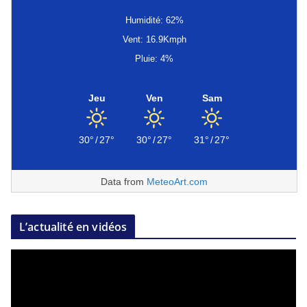
Humidité: 62%
Vent: 16.9Kmph
Pluie: 4%
Jeu
Ven
Sam
30°
/
27°
30°
/
27°
31°
/
27°
Data from
MeteoArt.com
L’actualité en vidéos