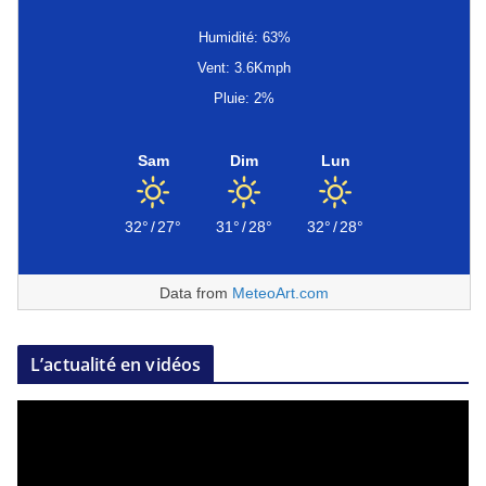
Humidité: 63%
Vent: 3.6Kmph
Pluie: 2%
Sam
Dim
Lun
32°
/
27°
31°
/
28°
32°
/
28°
Data from
MeteoArt.com
L’actualité en vidéos