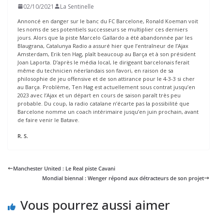
02/10/2021
La Sentinelle
Annoncé en danger sur le banc du FC Barcelone, Ronald Koeman voit
les noms de ses potentiels successeurs se multiplier ces derniers
jours. Alors que la piste Marcelo Gallardo a été abandonnée par les
Blaugrana, Catalunya Radio a assuré hier que l’entraîneur de l’Ajax
Amsterdam, Erik ten Hag, plaît beaucoup au Barça et à son président
Joan Laporta. D’après le média local, le dirigeant barcelonais ferait
même du technicien néerlandais son favori, en raison de sa
philosophie de jeu offensive et de son attirance pour le 4-3-3 si cher
au Barça. Problème, Ten Hag est actuellement sous contrat jusqu’en
2023 avec l’Ajax et un départ en cours de saison paraît très peu
probable. Du coup, la radio catalane n’écarte pas la possibilité que
Barcelone nomme un coach intérimaire jusqu’en juin prochain, avant
de faire venir le Batave.
R. S.
Manchester United : Le Real piste Cavani
Mondial biennal : Wenger répond aux détracteurs de son projet
Vous pourrez aussi aimer