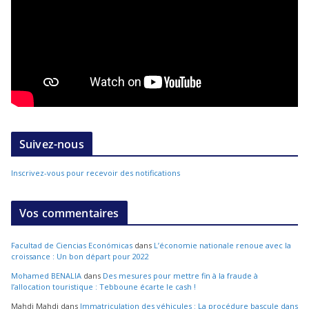
Suivez-nous
Inscrivez-vous pour recevoir des notifications
Vos commentaires
Facultad de Ciencias Económicas
dans
L’économie nationale renoue avec la
croissance : Un bon départ pour 2022
Mohamed BENALIA
dans
Des mesures pour mettre fin à la fraude à
l’allocation touristique : Tebboune écarte le cash !
Mahdi Mahdi
dans
Immatriculation des véhicules : La procédure bascule dans