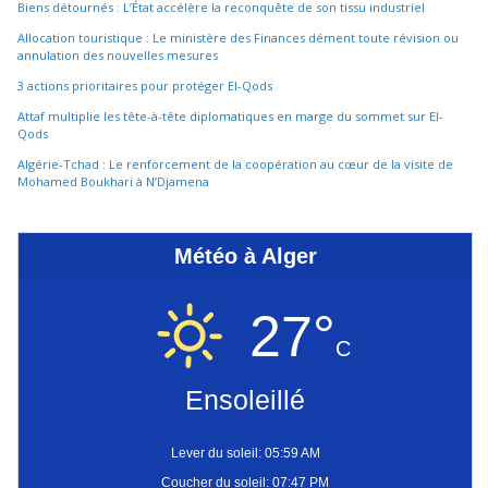
Biens détournés : L’État accélère la reconquête de son tissu industriel
Allocation touristique : Le ministère des Finances dément toute révision ou
annulation des nouvelles mesures
3 actions prioritaires pour protéger El-Qods
Attaf multiplie les tête-à-tête diplomatiques en marge du sommet sur El-
Qods
Algérie-Tchad : Le renforcement de la coopération au cœur de la visite de
Mohamed Boukhari à N’Djamena
Météo à Alger
27°
C
Ensoleillé
Lever du soleil: 05:59 AM
Coucher du soleil: 07:47 PM