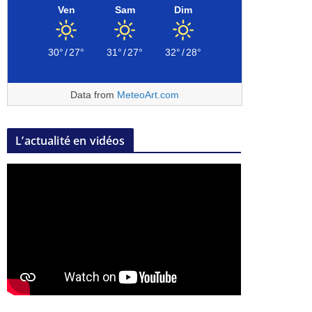
Ven
Sam
Dim
30°
/
27°
31°
/
27°
32°
/
28°
Data from
MeteoArt.com
L’actualité en vidéos