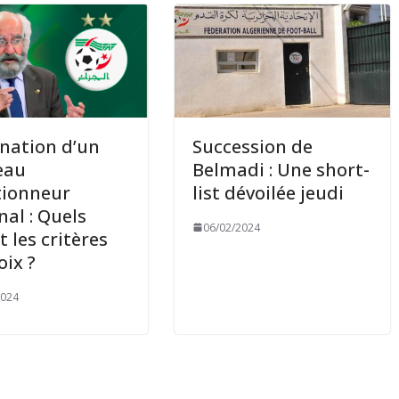
nation d’un
Succession de
eau
Belmadi : Une short-
tionneur
list dévoilée jeudi
nal : Quels
06/02/2024
t les critères
oix ?
2024