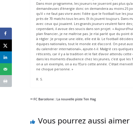
Dans mon programme, les joueurs ne joueront pas plus qu’auj
demandeuses d’énergie donc on demandera au moins 25 jours 
qu’il « ne faut pas vivre avec l’idée que le football tue les jo
près de 70 matchs tous les ans. Et ils jouent toujours. Dans m
avec ceux qui jouaient. Les grands joueurs veulent faire des
cependant, il avoue des soucis dans son projet. « Aujourd’hui 
plan financier, je ne maîtrise pas. Je n’ai parlé que du poi
à régler. Je propose une idée, elle est là. Le football décide
équipes nationales, tout le monde est d’accord. On peut au
du calendrier international», ajoute-t-il. Malgré ces quelque
réticents, car il y a la tradition et le fait d’avoir attendu
dans les moments d’audience chez les jeunes, c’est que les 1
on a un exemple, on a eu l’Euro cette année. C’était mervei
ne choque personne. »
R. S.
FC Barcelone : La nouvelle piste Ten Hag
Vous pourrez aussi aimer