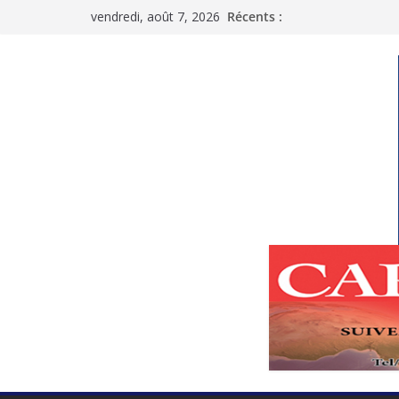
Passer
vendredi, août 7, 2026
Récents :
au
contenu