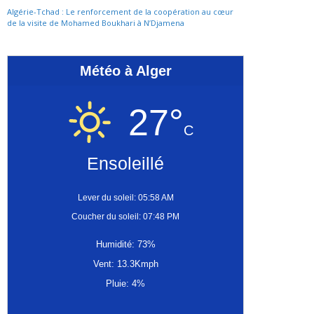
Algérie-Tchad : Le renforcement de la coopération au cœur
de la visite de Mohamed Boukhari à N’Djamena
Météo à Alger
27°
C
Ensoleillé
Lever du soleil: 05:58 AM
Coucher du soleil: 07:48 PM
Humidité: 73%
Vent: 13.3Kmph
Pluie: 4%