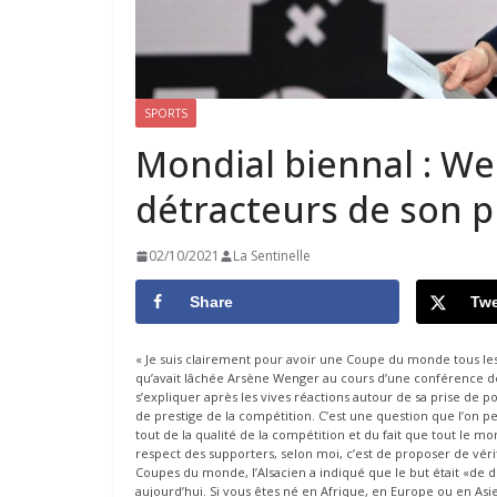
SPORTS
Mondial biennal : W
détracteurs de son p
02/10/2021
La Sentinelle
Share
Twe
« Je suis clairement pour avoir une Coupe du monde tous les
qu’avait lâchée Arsène Wenger au cours d’une conférence de
s’expliquer après les vives réactions autour de sa prise de p
de prestige de la compétition. C’est une question que l’on peu
tout de la qualité de la compétition et du fait que tout le mon
respect des supporters, selon moi, c’est de proposer de véri
Coupes du monde, l’Alsacien a indiqué que le but était «de 
aujourd’hui. Si vous êtes né en Afrique, en Europe ou en As