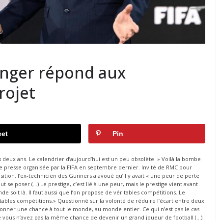
enger répond aux
rojet
et
Pin
 deux ans. Le calendrier d’aujourd’hui est un peu obsolète. » Voilà la bombe
 presse organisée par la FIFA en septembre dernier. Invité de RMC pour
osition, l’ex-technicien des Gunners a avoué qu’il y avait « une peur de perte
t se poser (…) Le prestige, c’est lié à une peur, mais le prestige vient avant
de soit là. Il faut aussi que l’on propose de véritables compétitions. Le
tables compétitions.» Questionné sur la volonté de réduire l’écart entre deux
donner une chance à tout le monde, au monde entier. Ce qui n’est pas le cas
ie vous n’avez pas la même chance de devenir un grand joueur de football (…)