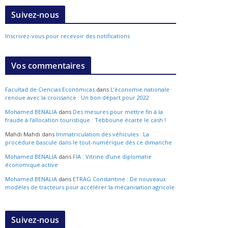
Suivez-nous
Inscrivez-vous pour recevoir des notifications
Vos commentaires
Facultad de Ciencias Económicas
dans
L’économie nationale
renoue avec la croissance : Un bon départ pour 2022
Mohamed BENALIA
dans
Des mesures pour mettre fin à la
fraude à l’allocation touristique : Tebboune écarte le cash !
Mahdi Mahdi
dans
Immatriculation des véhicules : La
procédure bascule dans le tout-numérique dès ce dimanche
Mohamed BENALIA
dans
FIA : Vitrine d’une diplomatie
économique active
Mohamed BENALIA
dans
ETRAG Constantine : De nouveaux
modèles de tracteurs pour accélérer la mécanisation agricole
Suivez-nous