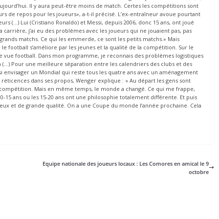
ourd’hui. Il y aura peut-être moins de match. Certes les compétitions sont
de repos pour les joueurs», a-t-il précisé. L’ex-entraîneur avoue pourtant
ueurs (…) Lui (Cristiano Ronaldo) et Messi, depuis 2006, donc 15 ans, ont joué
a carrière, j’ai eu des problèmes avec les joueurs qui ne jouaient pas, pas
 grands matchs. Ce qui les emmerde, ce sont les petits matchs.» Mais
le football s’améliore par les jeunes et la qualité de la compétition. Sur le
nt de vue football. Dans mon programme, je reconnais des problèmes logistiques
ra (…) Pour une meilleure séparation entre les calendriers des clubs et des
ssi envisager un Mondial qui reste tous les quatre ans avec un aménagement
s réticences dans ses propos, Wenger explique : « Au départ les gens sont
 cette compétition. Mais en même temps, le monde a changé. Ce qui me frappe,
0-15 ans ou les 15-20 ans ont une philosophie totalement différente. Et puis
lleux et de grande qualité. On a une Coupe du monde l’année prochaine. Cela
Equipe nationale des joueurs locaux : Les Comores en amical le 9
octobre