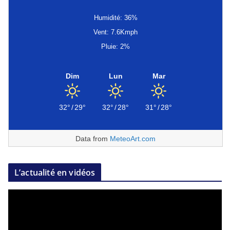
Humidité: 36%
Vent: 7.6Kmph
Pluie: 2%
Dim
Lun
Mar
32°
/
29°
32°
/
28°
31°
/
28°
Data from
MeteoArt.com
L’actualité en vidéos