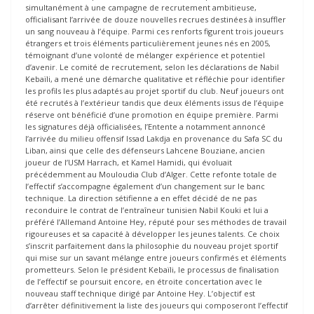
simultanément à une campagne de recrutement ambitieuse,
officialisant l’arrivée de douze nouvelles recrues destinées à insuffler
un sang nouveau à l’équipe. Parmi ces renforts figurent trois joueurs
étrangers et trois éléments particulièrement jeunes nés en 2005,
témoignant d’une volonté de mélanger expérience et potentiel
d’avenir. Le comité de recrutement, selon les déclarations de Nabil
Kebaïli, a mené une démarche qualitative et réfléchie pour identifier
les profils les plus adaptés au projet sportif du club. Neuf joueurs ont
été recrutés à l’extérieur tandis que deux éléments issus de l’équipe
réserve ont bénéficié d’une promotion en équipe première. Parmi
les signatures déjà officialisées, l’Entente a notamment annoncé
l’arrivée du milieu offensif Issad Lakdja en provenance du Safa SC du
Liban, ainsi que celle des défenseurs Lahcene Bouziane, ancien
joueur de l’USM Harrach, et Kamel Hamidi, qui évoluait
précédemment au Mouloudia Club d’Alger. Cette refonte totale de
l’effectif s’accompagne également d’un changement sur le banc
technique. La direction sétifienne a en effet décidé de ne pas
reconduire le contrat de l’entraîneur tunisien Nabil Kouki et lui a
préféré l’Allemand Antoine Hey, réputé pour ses méthodes de travail
rigoureuses et sa capacité à développer les jeunes talents. Ce choix
s’inscrit parfaitement dans la philosophie du nouveau projet sportif
qui mise sur un savant mélange entre joueurs confirmés et éléments
prometteurs. Selon le président Kebaïli, le processus de finalisation
de l’effectif se poursuit encore, en étroite concertation avec le
nouveau staff technique dirigé par Antoine Hey. L’objectif est
d’arrêter définitivement la liste des joueurs qui composeront l’effectif