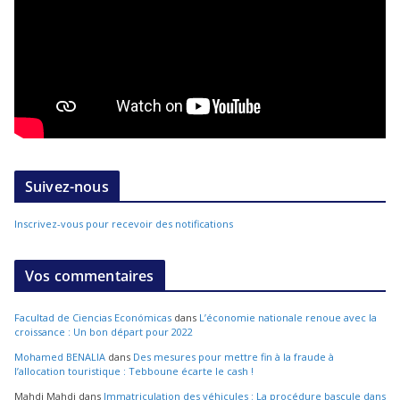
Suivez-nous
Inscrivez-vous pour recevoir des notifications
Vos commentaires
Facultad de Ciencias Económicas
dans
L’économie nationale renoue avec la
croissance : Un bon départ pour 2022
Mohamed BENALIA
dans
Des mesures pour mettre fin à la fraude à
l’allocation touristique : Tebboune écarte le cash !
Mahdi Mahdi
dans
Immatriculation des véhicules : La procédure bascule dans