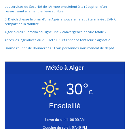
Les services de Sécurité de l’Armée procèdent à la réception d’un
ressortissant allemand enlevé au Niger
El Djeïch dresse le bilan d’une Algérie souveraine et déterminée : L’ANP,
rempart de la stabilité
Algérie-Mali : Bamako souligne une « convergence de vue totale »
Après les législatives du 2 juillet : FFS et Ennahda font leur diagnostic
Drame routier de Boumerdès : Trois personnes sous mandat de dépôt
Météo à Alger
30°
C
Ensoleillé
Lever du soleil: 06:00 AM
Coucher du soleil: 07:46 PM