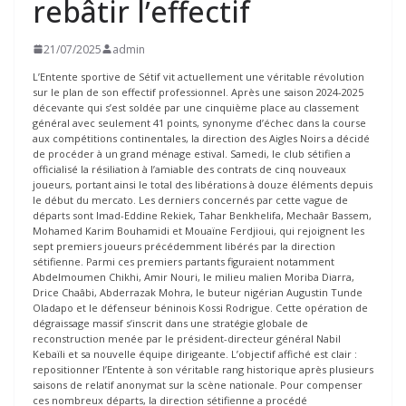
rebâtir l’effectif
21/07/2025
admin
L’Entente sportive de Sétif vit actuellement une véritable révolution
sur le plan de son effectif professionnel. Après une saison 2024-2025
décevante qui s’est soldée par une cinquième place au classement
général avec seulement 41 points, synonyme d’échec dans la course
aux compétitions continentales, la direction des Aigles Noirs a décidé
de procéder à un grand ménage estival. Samedi, le club sétifien a
officialisé la résiliation à l’amiable des contrats de cinq nouveaux
joueurs, portant ainsi le total des libérations à douze éléments depuis
le début du mercato. Les derniers concernés par cette vague de
départs sont Imad-Eddine Rekiek, Tahar Benkhelifa, Mechaâr Bassem,
Mohamed Karim Bouhamidi et Mouaïne Ferdjioui, qui rejoignent les
sept premiers joueurs précédemment libérés par la direction
sétifienne. Parmi ces premiers partants figuraient notamment
Abdelmoumen Chikhi, Amir Nouri, le milieu malien Moriba Diarra,
Drice Chaâbi, Abderrazak Mohra, le buteur nigérian Augustin Tunde
Oladapo et le défenseur béninois Kossi Rodrigue. Cette opération de
dégraissage massif s’inscrit dans une stratégie globale de
reconstruction menée par le président-directeur général Nabil
Kebaïli et sa nouvelle équipe dirigeante. L’objectif affiché est clair :
repositionner l’Entente à son véritable rang historique après plusieurs
saisons de relatif anonymat sur la scène nationale. Pour compenser
ces nombreux départs, la direction sétifienne a procédé