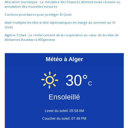
Allocation touristique : Le ministère des Finances dément toute révision ou
annulation des nouvelles mesures
3 actions prioritaires pour protéger El-Qods
Attaf multiplie les tête-à-tête diplomatiques en marge du sommet sur El-
Qods
Algérie-Tchad : Le renforcement de la coopération au cœur de la visite de
Mohamed Boukhari à N’Djamena
Météo à Alger
30°
C
Ensoleillé
Lever du soleil: 05:58 AM
Coucher du soleil: 07:48 PM