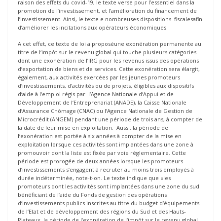
raison des effets du covid-19, le texte verse pour l’essentiel dans la
promotion de l’investissement, et l’amélioration du financement de
l’investissement. Ainsi, le texte e nombreuses dispositions fiscalesafin
d’améliorer les incitations aux opérateurs économiques.
A cet effet, ce texte de loi a proposéune exonération permanente au
titre de l‘impôt sur le revenu global qui touche plusieurs catégories
dont une exonération de l’IRG pour les revenus issus des opérations
d‘exportation de biens et de services. Cette exonération sera élargit,
également, aux activités exercées par les jeunes promoteurs
d‘investissements, d‘activités ou de projets, éligibles aux dispositifs
d‘aide à l‘emploi régis par l‘Agence Nationale d‘Appui et de
Développement de l‘Entreprenariat (ANADE), la Caisse Nationale
d‘Assurance Chômage (CNAC) ou l‘Agence Nationale de Gestion de
Microcrédit (ANGEM) pendant une période de trois ans, à compter de
la date de leur mise en exploitation. Aussi, la période de
l‘exonération est portée à six années à compter de la mise en
exploitation lorsque ces activités sont implantées dans une zone à
promouvoir dont la liste est fixée par voie réglementaire. Cette
période est prorogée de deux années lorsque les promoteurs
d‘investissements s‘engagent à recruter au moins trois employés à
durée indéterminée, note-t-on. Le texte indique que «les
promoteurs dont les activités sont implantées dans une zone du sud
bénéficiant de l‘aide du Fonds de gestion des opérations
d‘investissements publics inscrites au titre du budget d‘équipements
de l‘Etat et de développement des régions du Sud et des Hauts-
Plateaux, la période de l‘exonération de l‘impôt sur le revenu global