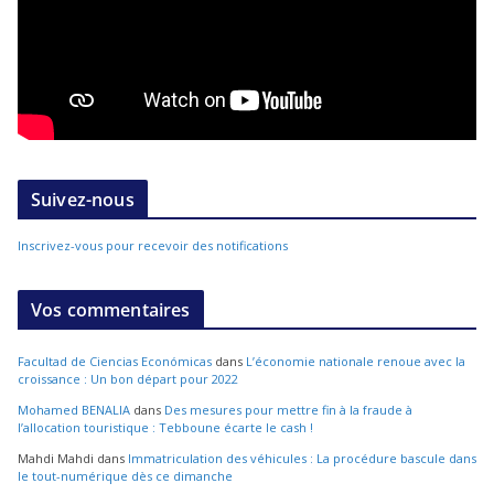
Suivez-nous
Inscrivez-vous pour recevoir des notifications
Vos commentaires
Facultad de Ciencias Económicas
dans
L’économie nationale renoue avec la
croissance : Un bon départ pour 2022
Mohamed BENALIA
dans
Des mesures pour mettre fin à la fraude à
l’allocation touristique : Tebboune écarte le cash !
Mahdi Mahdi
dans
Immatriculation des véhicules : La procédure bascule dans
le tout-numérique dès ce dimanche