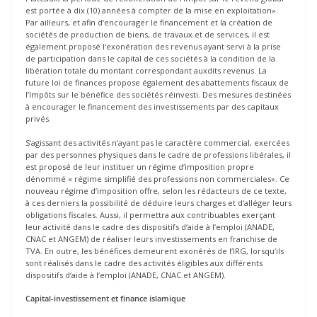
est portée à dix (10) années à compter de la mise en exploitation».
Par ailleurs, et afin d‘encourager le financement et la création de
sociétés de production de biens, de travaux et de services, il est
également proposé l‘exonération des revenus ayant servi à la prise
de participation dans le capital de ces sociétés à la condition de la
libération totale du montant correspondant auxdits revenus. La
future loi de finances propose également des abattements fiscaux de
l’Impôts sur le bénéfice des sociétés réinvesti. Des mesures destinées
à encourager le financement des investissements par des capitaux
privés.
S‘agissant des activités n‘ayant pas le caractère commercial, exercées
par des personnes physiques dans le cadre de professions libérales, il
est proposé de leur instituer un régime d‘imposition propre
dénommé « régime simplifié des professions non commerciales». Ce
nouveau régime d‘imposition offre, selon les rédacteurs de ce texte,
à ces derniers la possibilité de déduire leurs charges et d‘alléger leurs
obligations fiscales. Aussi, il permettra aux contribuables exerçant
leur activité dans le cadre des dispositifs d‘aide à l‘emploi (ANADE,
CNAC et ANGEM) de réaliser leurs investissements en franchise de
TVA. En outre, les bénéfices demeurent exonérés de l‘IRG, lorsqu‘ils
sont réalisés dans le cadre des activités éligibles aux différents
dispositifs d‘aide à l‘emploi (ANADE, CNAC et ANGEM).
Capital-investissement et finance islamique