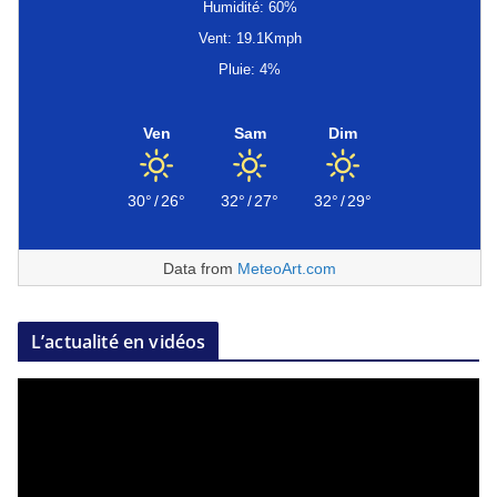
Humidité: 60%
Vent: 19.1Kmph
Pluie: 4%
Ven
Sam
Dim
30°
/
26°
32°
/
27°
32°
/
29°
Data from
MeteoArt.com
L’actualité en vidéos