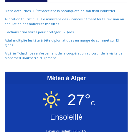
Biens détournés : L’État accélère la reconquête de son tissu industriel
Allocation touristique : Le ministère des Finances dément toute révision ou
annulation des nouvelles mesures
3 actions prioritaires pour protéger El-Qods
Attaf multiplie les tête-à-tête diplomatiques en marge du sommet sur El-
Qods
Algérie-Tchad : Le renforcement de la coopération au cœur de la visite de
Mohamed Boukhari à N’Djamena
Météo à Alger
27°
C
Ensoleillé
Lever du soleil: 05:57 AM