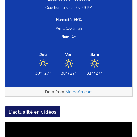
Coucher du soleil: 07:49 PM
Humidité: 65%
Vent: 3.6Kmph
Pluie: 4%
Jeu
Ven
Sam
30°
/
27°
30°
/
27°
31°
/
27°
Data from
MeteoArt.com
L’actualité en vidéos