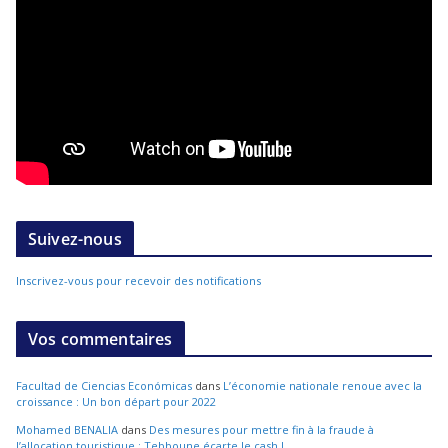
Suivez-nous
Inscrivez-vous pour recevoir des notifications
Vos commentaires
Facultad de Ciencias Económicas
dans
L’économie nationale renoue avec la
croissance : Un bon départ pour 2022
Mohamed BENALIA
dans
Des mesures pour mettre fin à la fraude à
l’allocation touristique : Tebboune écarte le cash !