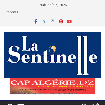
Passer
jeudi, août 6, 2026
au
contenu
Récents
: