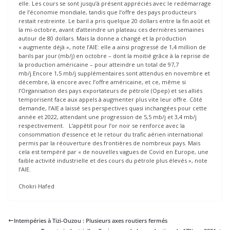
elle. Les cours se sont jusqu’à présent appréciés avec le redémarrage
de l’économie mondiale, tandis que l’offre des pays producteurs
restait restreinte. Le baril a pris quelque 20 dollars entre la fin août et
la mi-octobre, avant d’atteindre un plateau ces dernières semaines
autour de 80 dollars. Mais la donne a changé et la production
« augmente déjà », note l’AIE: elle a ainsi progressé de 1,4 million de
barils par jour (mb/j) en octobre – dont la moitié grâce à la reprise de
la production américaine – pour atteindre un total de 97,7
mb/j.Encore 1,5 mb/j supplémentaires sont attendus en novembre et
décembre, là encore avec l’offre américaine, et ce, même si
l’Organisation des pays exportateurs de pétrole (Opep) et ses alliés
temporisent face aux appels à augmenter plus vite leur offre. Côté
demande, l’AIE a laissé ses perspectives quasi inchangées pour cette
année et 2022, attendant une progression de 5,5 mb/j et 3,4 mb/j
respectivement. L’appétit pour l’or noir se renforce avec la
consommation d’essence et le retour du trafic aérien international
permis par la réouverture des frontières de nombreux pays. Mais
cela est tempéré par « de nouvelles vagues de Covid en Europe, une
faible activité industrielle et des cours du pétrole plus élevés », note
l’AIE.
Chokri Hafed
Intempéries à Tizi-Ouzou : Plusieurs axes routiers fermés