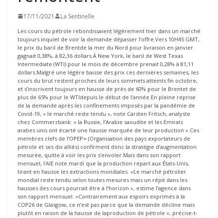
17/11/2021
La Sentinelle
Les cours du pétrole rebondissaient légèrement hier dans un marché
toujours inquiet de voir la demande dépasser l’offre.Vers 10H45 GMT,
le prix du baril de Brentde la mer du Nord pour livraison en janvier
gagnait 0,38%, à 82,36 dollars.À New York, le baril de West Texas
Intermediate (WTI) pour le mois de décembre prenait 0,28% à 81,11
dollars.Malgré une légère baisse des prix ces dernières semaines, les
cours du brut restent proches de leurs sommets atteints fin octobre,
et s’inscrivent toujours en hausse de près de 60% pour le Brentet de
plus de 65% pour le WTIdepuis le début de l’année.En pleine reprise
de la demande après les confinements imposés par la pandémie de
Covid-19, « le marché reste tendu », note Carsten Fritsch, analyste
chez Commerzbank: « la Russie, l’Arabie saoudite et les Emirats
arabes unis ont écarté une hausse marquée de leur production ».Ces
membres clefs de l’OPEP+ (Organisation des pays exportateurs de
pétrole et ses dix alliés) confirment donc la stratégie d’augmentation
mesurée, quitte à voir les prix s’envoler.Mais dans son rapport
mensuel, l’AIE note mardi que la production repart aux États-Unis,
tirant en hausse les extractions mondiales. »Le marché pétrolier
mondial reste tendu selon toutes mesures mais un répit dans les
hausses des cours pourrait être à l’horizon », estime l’agence dans
son rapport mensuel. »Contrairement aux espoirs exprimés à la
COP26 de Glasgow, ce n’est pas parce que la demande décline mais
plutôt en raison de la hausse de laproduction de pétrole », précise-t-