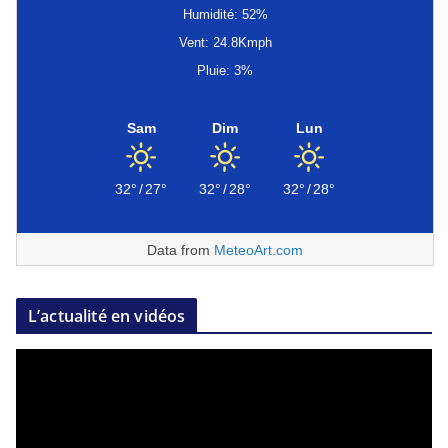
Humidité: 52%
Vent: 24.8Kmph
Pluie: 3%
Sam
Dim
Lun
32°
/
27°
32°
/
28°
32°
/
28°
Data from
MeteoArt.com
L’actualité en vidéos