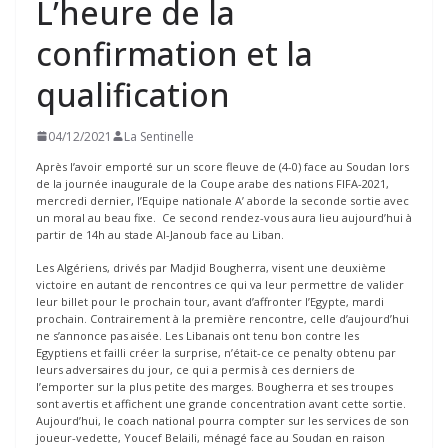
L’heure de la
confirmation et la
qualification
04/12/2021
La Sentinelle
Après l’avoir emporté sur un score fleuve de (4-0) face au Soudan lors
de la journée inaugurale de la Coupe arabe des nations FIFA-2021,
mercredi dernier, l’Equipe nationale A’ aborde la seconde sortie avec
un moral au beau fixe. Ce second rendez-vous aura lieu aujourd’hui à
partir de 14h au stade Al-Janoub face au Liban.
Les Algériens, drivés par Madjid Bougherra, visent une deuxième
victoire en autant de rencontres ce qui va leur permettre de valider
leur billet pour le prochain tour, avant d’affronter l’Egypte, mardi
prochain. Contrairement à la première rencontre, celle d’aujourd’hui
ne s’annonce pas aisée. Les Libanais ont tenu bon contre les
Egyptiens et failli créer la surprise, n’était-ce ce penalty obtenu par
leurs adversaires du jour, ce qui a permis à ces derniers de
l’emporter sur la plus petite des marges. Bougherra et ses troupes
sont avertis et affichent une grande concentration avant cette sortie.
Aujourd’hui, le coach national pourra compter sur les services de son
joueur-vedette, Youcef Belaili, ménagé face au Soudan en raison