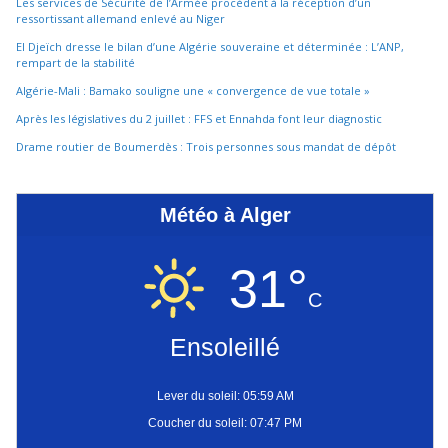
Les services de Sécurité de l’Armée procèdent à la réception d’un
ressortissant allemand enlevé au Niger
El Djeïch dresse le bilan d’une Algérie souveraine et déterminée : L’ANP,
rempart de la stabilité
Algérie-Mali : Bamako souligne une « convergence de vue totale »
Après les législatives du 2 juillet : FFS et Ennahda font leur diagnostic
Drame routier de Boumerdès : Trois personnes sous mandat de dépôt
Météo à Alger
31°
C
Ensoleillé
Lever du soleil: 05:59 AM
Coucher du soleil: 07:47 PM