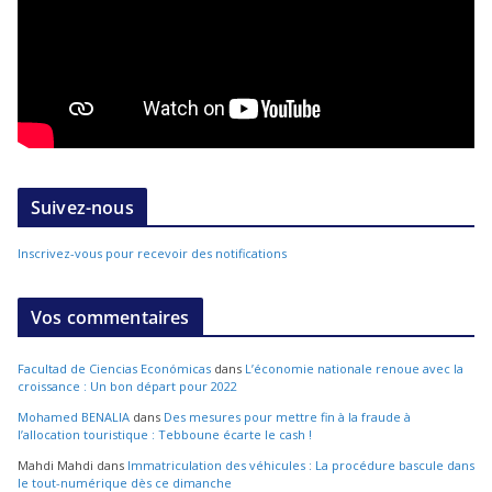
Suivez-nous
Inscrivez-vous pour recevoir des notifications
Vos commentaires
Facultad de Ciencias Económicas
dans
L’économie nationale renoue avec la
croissance : Un bon départ pour 2022
Mohamed BENALIA
dans
Des mesures pour mettre fin à la fraude à
l’allocation touristique : Tebboune écarte le cash !
Mahdi Mahdi
dans
Immatriculation des véhicules : La procédure bascule dans
le tout-numérique dès ce dimanche