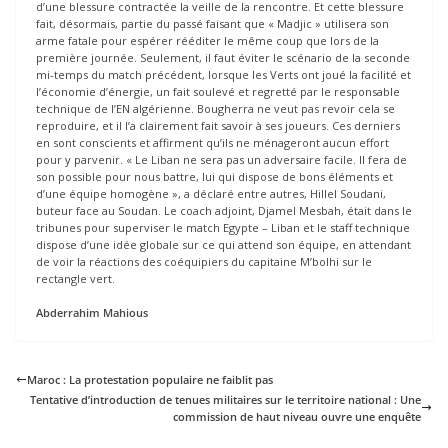
d’une blessure contractée la veille de la rencontre. Et cette blessure
fait, désormais, partie du passé faisant que « Madjic » utilisera son
arme fatale pour espérer rééditer le même coup que lors de la
première journée. Seulement, il faut éviter le scénario de la seconde
mi-temps du match précédent, lorsque les Verts ont joué la facilité et
l’économie d’énergie, un fait soulevé et regretté par le responsable
technique de l’EN algérienne. Bougherra ne veut pas revoir cela se
reproduire, et il l’a clairement fait savoir à ses joueurs. Ces derniers
en sont conscients et affirment qu’ils ne ménageront aucun effort
pour y parvenir. « Le Liban ne sera pas un adversaire facile. Il fera de
son possible pour nous battre, lui qui dispose de bons éléments et
d’une équipe homogène », a déclaré entre autres, Hillel Soudani,
buteur face au Soudan. Le coach adjoint, Djamel Mesbah, était dans le
tribunes pour superviser le match Egypte – Liban et le staff technique
dispose d’une idée globale sur ce qui attend son équipe, en attendant
de voir la réactions des coéquipiers du capitaine M’bolhi sur le
rectangle vert.
Abderrahim Mahious
Maroc : La protestation populaire ne faiblit pas
Tentative d’introduction de tenues militaires sur le territoire national : Une
commission de haut niveau ouvre une enquête