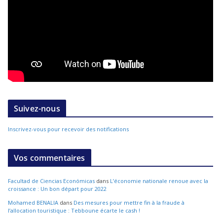
Suivez-nous
Inscrivez-vous pour recevoir des notifications
Vos commentaires
Facultad de Ciencias Económicas
dans
L’économie nationale renoue avec la
croissance : Un bon départ pour 2022
Mohamed BENALIA
dans
Des mesures pour mettre fin à la fraude à
l’allocation touristique : Tebboune écarte le cash !