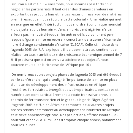
Issoufou a estimé qu’ « ensemble, nous sommes plus forts pour
négocier les partenariats. Il faut créer des chaînes de valeurs en
exportant des produits finis et ne pas rester un réservoir de matières
premières auquel nous réduit le pacte colonial ». Une réalité qui met
en exergue en effet l’intérêt d’un nouvel ordre économique mondial
« plus juste et plus humain ». L’ancien président nigérien n’a par
ailleurs pas manqué d’évoquer les autres défis du continent parmi
lesquels figure la mise en œuvre « concrète » de la zone africaine de
libre-échange continentale africaine (ZLECAF). Celle-ci, incluse dans
l’agenda 2063 de l’UA, explique-t-il, doit permettre au continent de
réaliser un taux « ambitieux » de croissance économique annuel de 7
%. Il precisera que « si on arrive à atteindre cet objectif, nous
pouvons multiplier la richesse de l’Afrique par 16 ».
De nombreux autres projets phares de l’agenda 2063 ont été évoqué
par le conférencier qui a souligné l’importance de la mise en place
d’un plan de développement des infrastructures en Afrique
(routières, ferroviaires, énergétiques, aéroportuaires, portuaires et
numériques dont particulièrement la route transsaharienne, le
chemin de fer transsaharien et le gazoduc Nigeria-Niger-Algérie).
L’agenda 2063 de l’Union Africaine comporte deux autres projets
phares relatifs notamment au développement industriel de l’Afrique
et le développement agricole. Des projections, affirme Issoufou, qui
pourront créer 20 à 30 millions d’emplois chaque année, notamment
pour les jeunes.