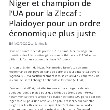
Niger et champion de
l’UA pour la Zlecaf :
Plaidoyer pour un ordre
économique plus juste
14/02/2022
La Sentinelle
Dans une conférence de presse qu’il a animé, hier, au siège du
ministère des Affaires étrangères, sous le thème « la ZLECAF et les
défis multiformes auxquels fait face l’Afrique ».
l’ancien président du Niger, Mahamadou Issoufou, a vivement
recommandé aux pays africains de défendre leurs intérêts à travers
l’Agenda 2063 via particulièrement la mise en œuvre « concrète » de
la Zone de Libre Echange Continentale Africaine (ZLECAF).
L’ancien chef d’Etat, qui effectue une visite en Algérie depuis
quelques jours, a plaidé pour que l’Afrique défende ses intérêts
notamment à travers la vision de l’Union africaine (UA) portée par son
l’agenda 2063 pour une Afrique « en paix, prospère, qui doit être
dirigée par les Africains ». Soulignant l’intérêt d’un nouvel ordre
économique mondial « plus juste et plus humain », Mahamadou