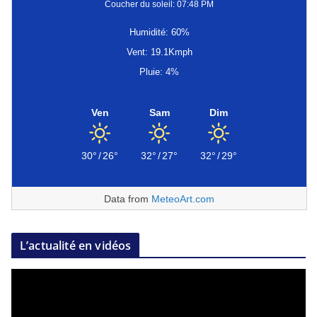
Coucher du soleil: 07:48 PM
Humidité: 60%
Vent: 19.1Kmph
Pluie: 4%
Ven
Sam
Dim
30°
/
26°
32°
/
27°
32°
/
29°
Data from
MeteoArt.com
L’actualité en vidéos