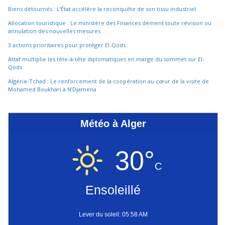
Biens détournés : L’État accélère la reconquête de son tissu industriel
Allocation touristique : Le ministère des Finances dément toute révision ou
annulation des nouvelles mesures
3 actions prioritaires pour protéger El-Qods
Attaf multiplie les tête-à-tête diplomatiques en marge du sommet sur El-
Qods
Algérie-Tchad : Le renforcement de la coopération au cœur de la visite de
Mohamed Boukhari à N’Djamena
Météo à Alger
30°
C
Ensoleillé
Lever du soleil: 05:58 AM