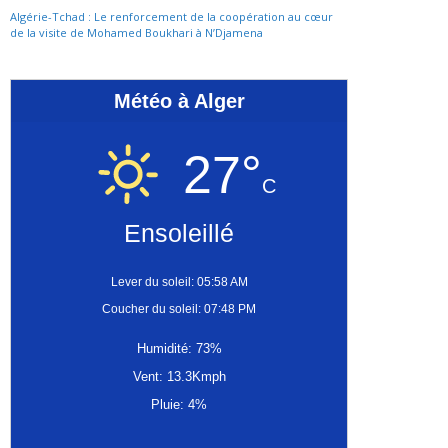
Algérie-Tchad : Le renforcement de la coopération au cœur
de la visite de Mohamed Boukhari à N’Djamena
Météo à Alger
27°
C
Ensoleillé
Lever du soleil: 05:58 AM
Coucher du soleil: 07:48 PM
Humidité: 73%
Vent: 13.3Kmph
Pluie: 4%