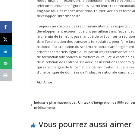
modernisation, l’extension, le dédoublement et l’électrifica
télécommunication. Figure aussi parmi leurs recommandation
englobe tous les modes (maritime, routier, aérien et ferré ain
développer l’intermodalité.
Toujours au chapitre des recommandations, les experts qui 
développement économique ont par ailleurs mis l’accent sur l
le chemin de fer n’ont pas manqué de préconiser la révision et 
dans l’exploitation des transports ferroviaires, pour faire 
national. L’actualisation du schéma national d’aménagement d
schémas sectoriels, figure aussi parmi les recommandations d
de formation aux nouveaux métiers du rail, et la création d’u
de la relation des entreprises avec les institutions académiq
qui sera chargée de la formation, de l’innovation et de la r
d’une banque de données de l’industrie nationale dans le d
Akli Amor
Industrie pharmaceutique : Un taux d’intégration de 90% sur ce
médicaments
Vous pourrez aussi aimer