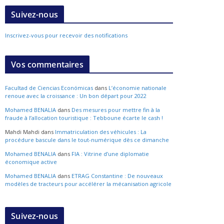
Suivez-nous
Inscrivez-vous pour recevoir des notifications
Vos commentaires
Facultad de Ciencias Económicas
dans
L’économie nationale
renoue avec la croissance : Un bon départ pour 2022
Mohamed BENALIA
dans
Des mesures pour mettre fin à la
fraude à l’allocation touristique : Tebboune écarte le cash !
Mahdi Mahdi
dans
Immatriculation des véhicules : La
procédure bascule dans le tout-numérique dès ce dimanche
Mohamed BENALIA
dans
FIA : Vitrine d’une diplomatie
économique active
Mohamed BENALIA
dans
ETRAG Constantine : De nouveaux
modèles de tracteurs pour accélérer la mécanisation agricole
Suivez-nous