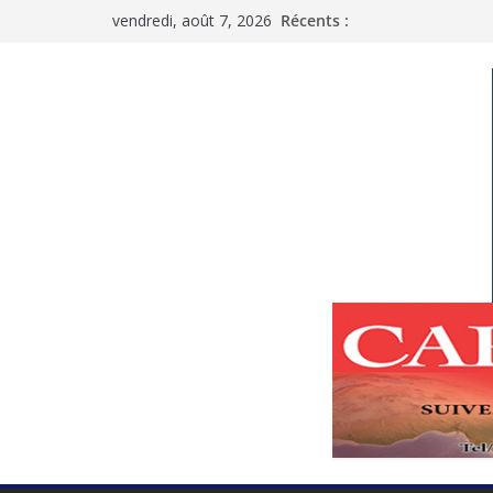
Passer
vendredi, août 7, 2026
Récents :
au
contenu