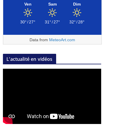
Ven
Sam
Dim
30°
/
27°
31°
/
27°
32°
/
28°
Data from
MeteoArt.com
L’actualité en vidéos