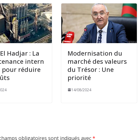
El Hadjar : La
Modernisation du
enance intern
marché des valeurs
e pour réduire
du Trésor : Une
oûts
priorité
2024
14/08/2024
champs obligatoires sont indiqués avec
*