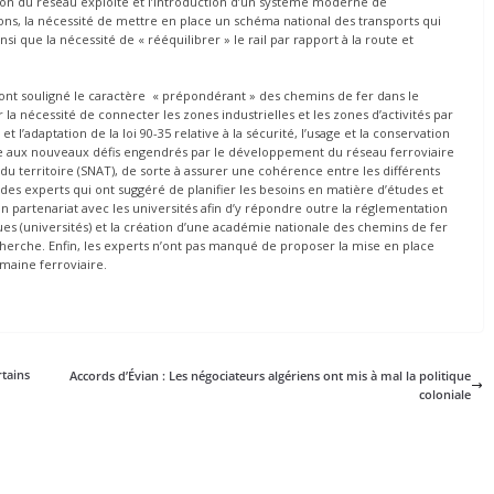
tion du réseau exploité et l’introduction d’un système moderne de
s, la nécessité de mettre en place un schéma national des transports qui
si que la nécessité de « rééquilibrer » le rail par rapport à la route et
ont souligné le caractère « prépondérant » des chemins de fer dans le
a nécessité de connecter les zones industrielles et les zones d’activités par
l’adaptation de la loi 90-35 relative à la sécurité, l’usage et la conservation
face aux nouveaux défis engendrés par le développement du réseau ferroviaire
u territoire (SNAT), de sorte à assurer une cohérence entre les différents
es experts qui ont suggéré de planifier les besoins en matière d’études et
n partenariat avec les universités afin d’y répondre outre la réglementation
ues (universités) et la création d’une académie nationale des chemins de fer
echerche. Enfin, les experts n’ont pas manqué de proposer la mise en place
omaine ferroviaire.
rtains
Accords d’Évian : Les négociateurs algériens ont mis à mal la politique
coloniale