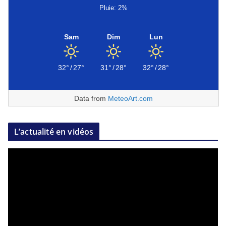
Pluie: 2%
Sam
Dim
Lun
32°
/
27°
31°
/
28°
32°
/
28°
Data from
MeteoArt.com
L’actualité en vidéos