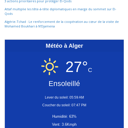
3 actions prioritaires pour protéger El-Qods
Attaf multiplie les tête-à-tête diplomatiques en marge du sommet sur El-
Qods
Algérie-Tchad : Le renforcement de la coopération au cœur de la visite de
Mohamed Boukhari à N’Djamena
Météo à Alger
27°
C
Ensoleillé
Lever du soleil: 05:59 AM
Coucher du soleil: 07:47 PM
Humidité: 63%
Vent: 3.6Kmph