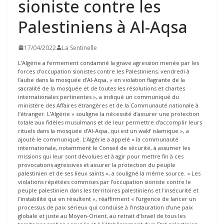
sioniste contre les
Palestiniens à Al-Aqsa
17/04/2022
La Sentinelle
L’Algérie a fermement condamné la grave agression menée par les
forces d’occupation sionistes contre les Palestiniens, vendredi à
l’aube dans la mosquée d’Al-Aqsa, « en violation flagrante de la
sacralité de la mosquée et de toutes les résolutions et chartes
internationales pertinentes », a indiqué un communiqué du
ministère des Affaires étrangères et de la Communauté nationale à
l’étranger. L’Algérie « souligne la nécessité d’assurer une protection
totale aux fidèles musulmans et de leur permettre d’accomplir leurs
rituels dans la mosquée d’Al-Aqsa, qui est un wakf islamique », a
ajouté le communiqué. L’Algérie a appelé « la communauté
internationale, notamment le Conseil de sécurité, à assumer les
missions qui leur sont dévolues et à agir pour mettre fin à ces
provocations agressives et assurer la protection du peuple
palestinien et de ses lieux saints », a souligné la même source. « Les
violations répétées commises par l’occupation sioniste contre le
peuple palestinien dans les territoires palestiniens et l’insécurité et
l’instabilité qui en résultent », réaffirment « l’urgence de lancer un
processus de paix sérieux qui conduise à l’instauration d’une paix
globale et juste au Moyen-Orient, au retrait d’Israël de tous les