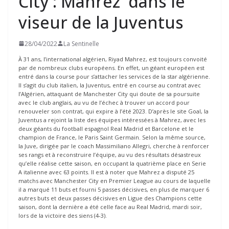
City : Mahrez dans le
viseur de la Juventus
28/04/2022
La Sentinelle
À 31 ans, l’international algérien, Riyad Mahrez, est toujours convoité
par de nombreux clubs européens. En effet, un géant européen est
entré dans la course pour s’attacher les services de la star algérienne.
Il s’agit du club italien, la Juventus, entré en course au contrat avec
l’Algérien, attaquant de Manchester City qui doute de sa poursuite
avec le club anglais, au vu de l’échec à trouver un accord pour
renouveler son contrat, qui expire à l’été 2023. D’après le site Goal, la
Juventus a rejoint la liste des équipes intéressées à Mahrez, avec les
deux géants du football espagnol Real Madrid et Barcelone et le
champion de France, le Paris Saint Germain. Selon la même source,
la Juve, dirigée par le coach Massimiliano Allegri, cherche à renforcer
ses rangs et à reconstruire l’équipe, au vu des résultats désastreux
qu’elle réalise cette saison, en occupant la quatrième place en Serie
A italienne avec 63 points. Il est à noter que Mahrez a disputé 25
matchs avec Manchester City en Premier League au cours de laquelle
il a marqué 11 buts et fourni 5 passes décisives, en plus de marquer 6
autres buts et deux passes décisives en Ligue des Champions cette
saison, dont la dernière a été celle face au Real Madrid, mardi soir,
lors de la victoire des siens (4-3).