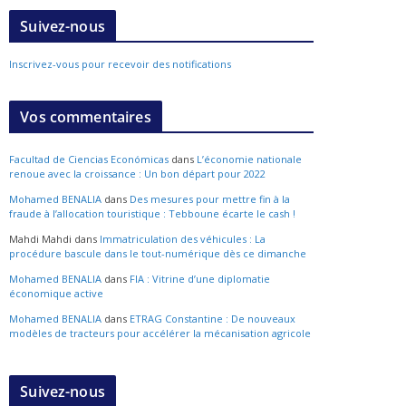
Suivez-nous
Inscrivez-vous pour recevoir des notifications
Vos commentaires
Facultad de Ciencias Económicas
dans
L’économie nationale
renoue avec la croissance : Un bon départ pour 2022
Mohamed BENALIA
dans
Des mesures pour mettre fin à la
fraude à l’allocation touristique : Tebboune écarte le cash !
Mahdi Mahdi
dans
Immatriculation des véhicules : La
procédure bascule dans le tout-numérique dès ce dimanche
Mohamed BENALIA
dans
FIA : Vitrine d’une diplomatie
économique active
Mohamed BENALIA
dans
ETRAG Constantine : De nouveaux
modèles de tracteurs pour accélérer la mécanisation agricole
Suivez-nous