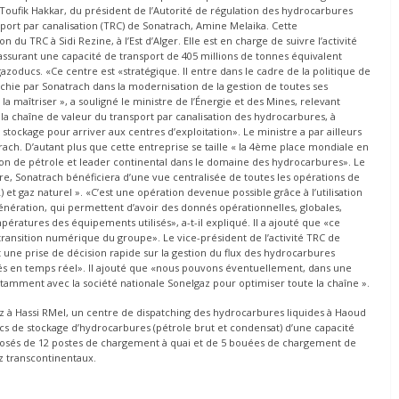
ufik Hakkar, du président de l’Autorité de régulation des hydrocarbures
nsport par canalisation (TRC) de Sonatrach, Amine Melaika. Cette
 du TRC à Sidi Rezine, à l’Est d’Alger. Elle est en charge de suivre l’activité
assurant une capacité de transport de 405 millions de tonnes équivalent
gazoducs. «Ce centre est «stratégique. Il entre dans le cadre de la politique de
hie par Sonatrach dans la modernisation de la gestion de toutes ses
la maîtriser », a souligné le ministre de l’Énergie et des Mines, relevant
la chaîne de valeur du transport par canalisation des hydrocarbures, à
tockage pour arriver aux centres d’exploitation». Le ministre a par ailleurs
ach. D’autant plus que cette entreprise se taille « la 4ème place mondiale en
n de pétrole et leader continental dans le domaine des hydrocarbures». Le
re, Sonatrach bénéficiera d’une vue centralisée de toutes les opérations de
 et gaz naturel ». «C’est une opération devenue possible grâce à l’utilisation
énération, qui permettent d’avoir des donnés opérationnelles, globales,
pératures des équipements utilisés», a-t-il expliqué. Il a ajouté que «ce
a transition numérique du groupe». Le vice-président de l’activité TRC de
une prise de décision rapide sur la gestion du flux des hydrocarbures
és en temps réel». Il ajouté que «nous pouvons éventuellement, dans une
otamment avec la société nationale Sonelgaz pour optimiser toute la chaîne ».
az à Hassi RMel, un centre de dispatching des hydrocarbures liquides à Haoud
cs de stockage d’hydrocarbures (pétrole brut et condensat) d’une capacité
posés de 12 postes de chargement à quai et de 5 bouées de chargement de
z transcontinentaux.