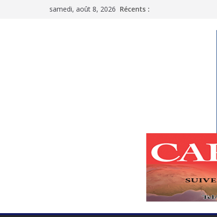
Passer
samedi, août 8, 2026
Récents :
au
contenu