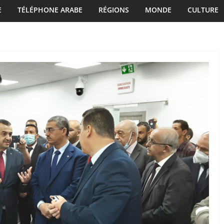
E
TÉLÉPHONE ARABE
RÉGIONS
MONDE
CULTURE