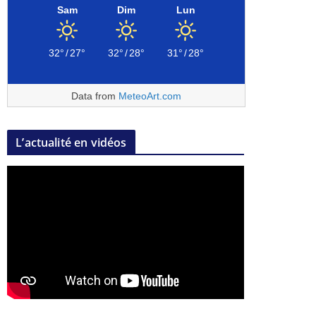
Sam
Dim
Lun
32°
/
27°
32°
/
28°
31°
/
28°
Data from
MeteoArt.com
L’actualité en vidéos