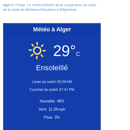
Algérie-Tchad : Le renforcement de la coopération au cœur
de la visite de Mohamed Boukhari à N’Djamena
Météo à Alger
29°
C
Ensoleillé
Lever du soleil: 05:59 AM
Coucher du soleil: 07:47 PM
Humidité: 49%
Vent: 11.2Kmph
Pluie: 3%