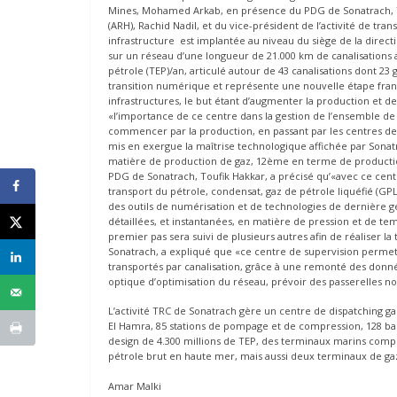
Mines, Mohamed Arkab, en présence du PDG de Sonatrach, To
(ARH), Rachid Nadil, et du vice-président de l’activité de tra
infrastructure est implantée au niveau du siège de la direction
sur un réseau d’une longueur de 21.000 km de canalisations 
pétrole (TEP)/an, articulé autour de 43 canalisations dont 23 
transition numérique et représente une nouvelle étape franc
infrastructures, le but étant d’augmenter la production et de 
«l’importance de ce centre dans la gestion de l’ensemble de 
commencer par la production, en passant par les centres de s
mis en exergue la maîtrise technologique affichée par Sonatr
matière de production de gaz, 12ème en terme de productio
PDG de Sonatrach, Toufik Hakkar, a précisé qu’«avec ce cent
transport du pétrole, condensat, gaz de pétrole liquéfié (GPL)
des outils de numérisation et de technologies de dernière g
détaillées, et instantanées, en matière de pression et de tem
premier pas sera suivi de plusieurs autres afin de réaliser l
Sonatrach, a expliqué que «ce centre de supervision permet 
transportés par canalisation, grâce à une remonté des donn
optique d’optimisation du réseau, prévoir des passerelles n
L’activité TRC de Sonatrach gère un centre de dispatching g
El Hamra, 85 stations de pompage et de compression, 128 ba
design de 4.300 millions de TEP, des terminaux marins com
pétrole brut en haute mer, mais aussi deux terminaux de ga
Amar Malki