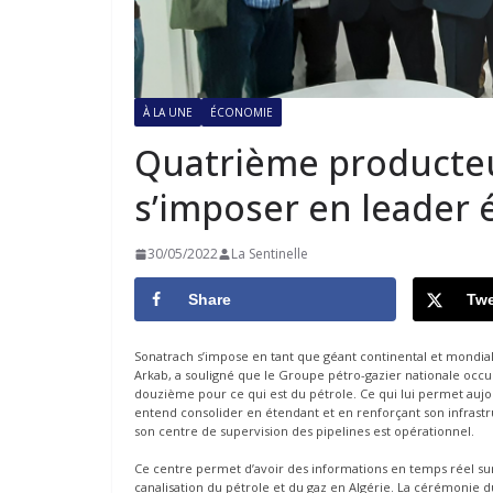
À LA UNE
ÉCONOMIE
Quatrième producteu
s’imposer en leader 
30/05/2022
La Sentinelle
Share
Twe
Sonatrach s’impose en tant que géant continental et mondial
Arkab, a souligné que le Groupe pétro-gazier nationale occ
douzième pour ce qui est du pétrole. Ce qui lui permet aujo
entend consolider en étendant et en renforçant son infrastr
son centre de supervision des pipelines est opérationnel.
Ce centre permet d’avoir des informations en temps réel sur 
canalisation du pétrole et du gaz en Algérie. La cérémonie d