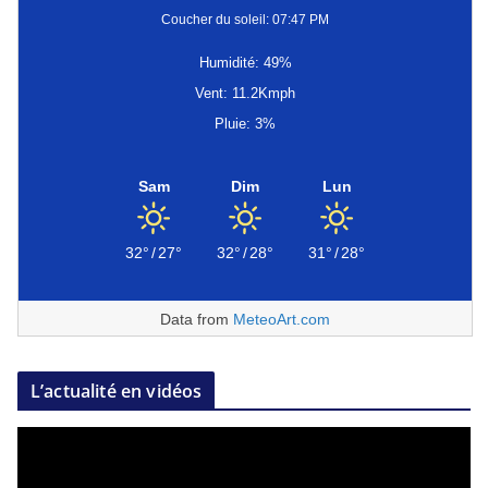
Coucher du soleil: 07:47 PM
Humidité: 49%
Vent: 11.2Kmph
Pluie: 3%
Sam
Dim
Lun
32°
/
27°
32°
/
28°
31°
/
28°
Data from
MeteoArt.com
L’actualité en vidéos