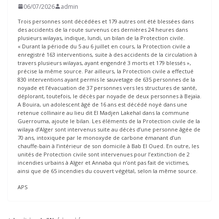
06/07/2026
admin
Trois personnes sont décédées et 179 autres ont été blessées dans
des accidents de la route survenus ces dernières 24 heures dans
plusieurs wilayas, indique, lundi, un bilan de la Protection civile.
« Durant la période du 5 au 6 juillet en cours, la Protection civile a
enregistré 163 interventions, suite à des accidents de la circulation à
travers plusieurs wilayas, ayant engendré 3 morts et 179 blessés »,
précise la même source. Par ailleurs, la Protection civile a effectué
830 interventions ayant permis le sauvetage de 635 personnes de la
noyade et l’évacuation de 37 personnes vers les structures de santé,
déplorant, toutefois, le décès par noyade de deux personnes à Bejaïa.
A Bouira, un adolescent âgé de 16 ans est décédé noyé dans une
retenue collinaire au lieu dit El Madjen Lakehal dans la commune
Guerrouma, ajoute le bilan. Les éléments de la Protection civile de la
wilaya d’Alger sont intervenus suite au décès d’une personne âgée de
70 ans, intoxiquée par le monoxyde de carbone émanant d’un
chauffe-bain à l’intérieur de son domicile à Bab El Oued. En outre, les
unités de Protection civile sont intervenues pour l’extinction de 2
incendies urbains à Alger et Annaba qui n’ont pas fait de victimes,
ainsi que de 65 incendies du couvert végétal, selon la même source.
APS