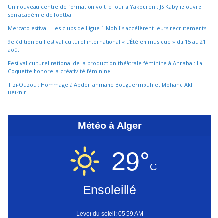
Un nouveau centre de formation voit le jour à Yakouren : JS Kabylie ouvre
son académie de football
Mercato estival : Les clubs de Ligue 1 Mobilis accélèrent leurs recrutements
9e édition du Festival culturel international « L’Été en musique » du 15 au 21
août
Festival culturel national de la production théâtrale féminine à Annaba : La
Coquette honore la créativité féminine
Tizi-Ouzou : Hommage à Abderrahmane Bouguermouh et Mohand Akli
Belkhir
Météo à Alger
29°
C
Ensoleillé
Lever du soleil: 05:59 AM