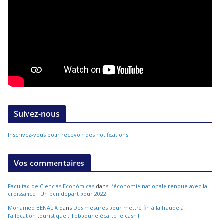
Suivez-nous
Inscrivez-vous pour recevoir des notifications
Vos commentaires
Facultad de Ciencias Económicas
dans
L’économie nationale renoue avec la
croissance : Un bon départ pour 2022
Mohamed BENALIA
dans
Des mesures pour mettre fin à la fraude à
l’allocation touristique : Tebboune écarte le cash !