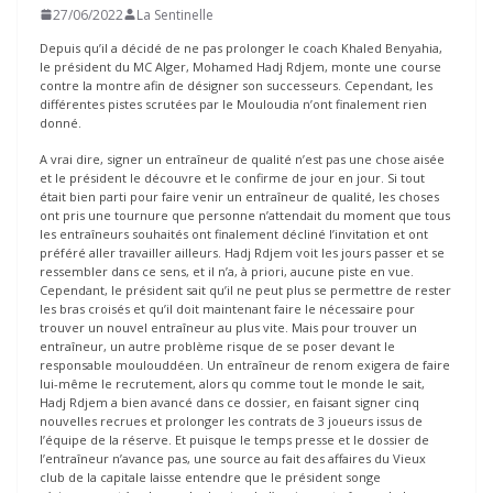
27/06/2022
La Sentinelle
Depuis qu’il a décidé de ne pas prolonger le coach Khaled Benyahia,
le président du MC Alger, Mohamed Hadj Rdjem, monte une course
contre la montre afin de désigner son successeurs. Cependant, les
différentes pistes scrutées par le Mouloudia n’ont finalement rien
donné.
A vrai dire, signer un entraîneur de qualité n’est pas une chose aisée
et le président le découvre et le confirme de jour en jour. Si tout
était bien parti pour faire venir un entraîneur de qualité, les choses
ont pris une tournure que personne n’attendait du moment que tous
les entraîneurs souhaités ont finalement décliné l’invitation et ont
préféré aller travailler ailleurs. Hadj Rdjem voit les jours passer et se
ressembler dans ce sens, et il n’a, à priori, aucune piste en vue.
Cependant, le président sait qu’il ne peut plus se permettre de rester
les bras croisés et qu’il doit maintenant faire le nécessaire pour
trouver un nouvel entraîneur au plus vite. Mais pour trouver un
entraîneur, un autre problème risque de se poser devant le
responsable moulouddéen. Un entraîneur de renom exigera de faire
lui-même le recrutement, alors qu comme tout le monde le sait,
Hadj Rdjem a bien avancé dans ce dossier, en faisant signer cinq
nouvelles recrues et prolonger les contrats de 3 joueurs issus de
l’équipe de la réserve. Et puisque le temps presse et le dossier de
l’entraîneur n’avance pas, une source au fait des affaires du Vieux
club de la capitale laisse entendre que le président songe