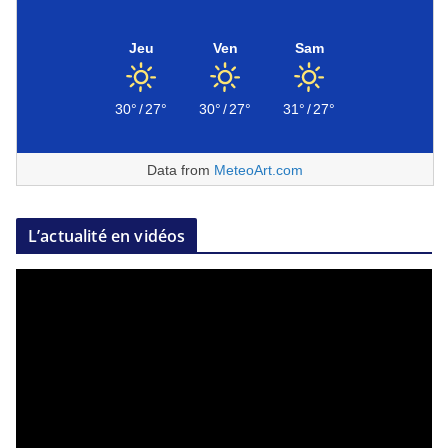
Jeu
Ven
Sam
30°
/
27°
30°
/
27°
31°
/
27°
Data from
MeteoArt.com
L’actualité en vidéos