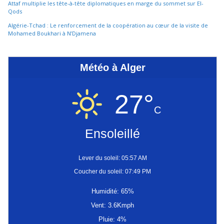
Attaf multiplie les tête-à-tête diplomatiques en marge du sommet sur El-
Qods
Algérie-Tchad : Le renforcement de la coopération au cœur de la visite de
Mohamed Boukhari à N’Djamena
Météo à Alger
27°
C
Ensoleillé
Lever du soleil: 05:57 AM
Coucher du soleil: 07:49 PM
Humidité: 65%
Vent: 3.6Kmph
Pluie: 4%