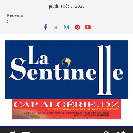
Passer
jeudi, août 6, 2026
au
contenu
Récents
: