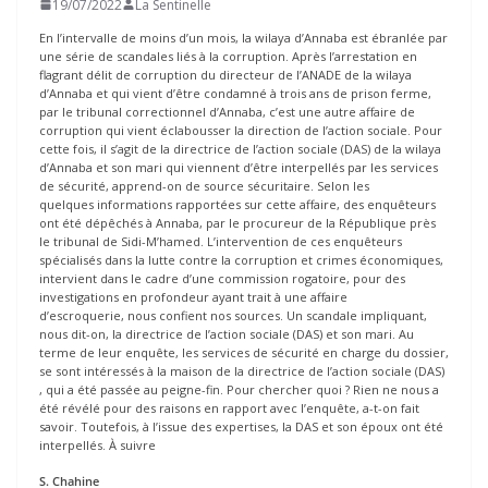
19/07/2022
La Sentinelle
En l’intervalle de moins d’un mois, la wilaya d’Annaba est ébranlée par
une série de scandales liés à la corruption. Après l’arrestation en
flagrant délit de corruption du directeur de l’ANADE de la wilaya
d’Annaba et qui vient d’être condamné à trois ans de prison ferme,
par le tribunal correctionnel d’Annaba, c’est une autre affaire de
corruption qui vient éclabousser la direction de l’action sociale. Pour
cette fois, il s’agit de la directrice de l’action sociale (DAS) de la wilaya
d’Annaba et son mari qui viennent d’être interpellés par les services
de sécurité, apprend-on de source sécuritaire. Selon les
quelques informations rapportées sur cette affaire, des enquêteurs
ont été dépêchés à Annaba, par le procureur de la République près
le tribunal de Sidi-M’hamed. L’intervention de ces enquêteurs
spécialisés dans la lutte contre la corruption et crimes économiques,
intervient dans le cadre d’une commission rogatoire, pour des
investigations en profondeur ayant trait à une affaire
d’escroquerie, nous confient nos sources. Un scandale impliquant,
nous dit-on, la directrice de l’action sociale (DAS) et son mari. Au
terme de leur enquête, les services de sécurité en charge du dossier,
se sont intéressés à la maison de la directrice de l’action sociale (DAS)
, qui a été passée au peigne-fin. Pour chercher quoi ? Rien ne nous a
été révélé pour des raisons en rapport avec l’enquête, a-t-on fait
savoir. Toutefois, à l’issue des expertises, la DAS et son époux ont été
interpellés. À suivre
S
. Chahine