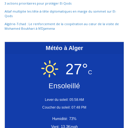
3 actions prioritaires pour protéger El-Qods
Attaf multiplie les tête-à-tête diplomatiques en marge du sommet sur El-
Qods
Algérie-Tchad : Le renforcement de la coopération au cœur de la visite de
Mohamed Boukhari à N’Djamena
Météo à Alger
27°
C
Ensoleillé
Lever du soleil: 05:58 AM
Coucher du soleil: 07:48 PM
Humidité: 73%
Vent: 13.3Kmph