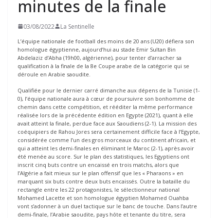
minutes de la finale
03/08/2022
La Sentinelle
L’équipe nationale de football des moins de 20 ans (U20) défiera son
homologue égyptienne, aujourd’hui au stade Emir Sultan Bin
Abdelaziz d’Abha (19h00, algérienne), pour tenter d’arracher sa
qualification à la finale de la 8e Coupe arabe de la catégorie qui se
déroule en Arabie saoudite.
Qualifiée pour le dernier carré dimanche aux dépens de la Tunisie (1-
0), l’équipe nationale aura à cœur de poursuivre son bonhomme de
chemin dans cette compétition, et rééditer la même performance
réalisée lors de la précédente édition en Egypte (2021), quant à elle
avait atteint la finale, perdue face aux Saoudiens (2-1). La mission des
coéquipiers de Rahou Jores sera certainement difficile face à l’Egypte,
considérée comme l’un des gros morceaux du continent africain, et
qui a atteint les demi-finales en éliminant le Maroc (2-1), après avoir
été menée au score. Sur le plan des statistiques, les Egyptiens ont
inscrit cinq buts contre un encaissé en trois matchs, alors que
l’Algérie a fait mieux sur le plan offensif que les « Pharaons » en
marquant six buts contre deux buts encaissés. Outre la bataille du
rectangle entre les 22 protagonistes, le sélectionneur national
Mohamed Lacette et son homologue égyptien Mohamed Ouahba
vont s’adonner à un duel tactique sur le banc de touche. Dans l’autre
demi-finale, l’Arabie saoudite, pays hôte et tenante du titre, sera