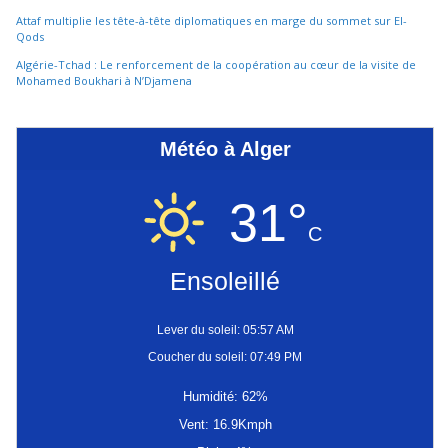
Attaf multiplie les tête-à-tête diplomatiques en marge du sommet sur El-
Qods
Algérie-Tchad : Le renforcement de la coopération au cœur de la visite de
Mohamed Boukhari à N’Djamena
Météo à Alger
31°
C
Ensoleillé
Lever du soleil: 05:57 AM
Coucher du soleil: 07:49 PM
Humidité: 62%
Vent: 16.9Kmph