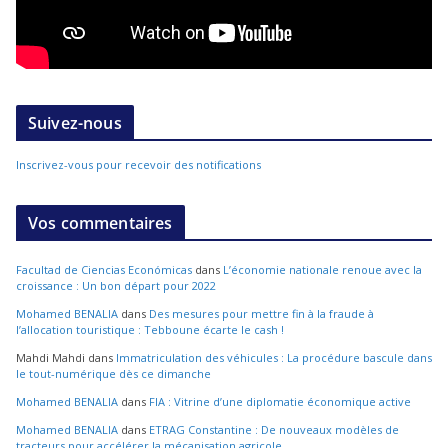
Suivez-nous
Inscrivez-vous pour recevoir des notifications
Vos commentaires
Facultad de Ciencias Económicas
dans
L’économie nationale renoue avec la
croissance : Un bon départ pour 2022
Mohamed BENALIA
dans
Des mesures pour mettre fin à la fraude à
l’allocation touristique : Tebboune écarte le cash !
Mahdi Mahdi
dans
Immatriculation des véhicules : La procédure bascule dans
le tout-numérique dès ce dimanche
Mohamed BENALIA
dans
FIA : Vitrine d’une diplomatie économique active
Mohamed BENALIA
dans
ETRAG Constantine : De nouveaux modèles de
tracteurs pour accélérer la mécanisation agricole