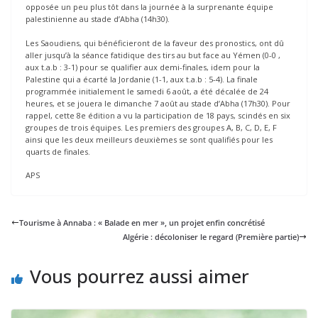
opposée un peu plus tôt dans la journée à la surprenante équipe
palestinienne au stade d’Abha (14h30).
Les Saoudiens, qui bénéficieront de la faveur des pronostics, ont dû
aller jusqu’à la séance fatidique des tirs au but face au Yémen (0-0 ,
aux t.a.b : 3-1) pour se qualifier aux demi-finales, idem pour la
Palestine qui a écarté la Jordanie (1-1, aux t.a.b : 5-4). La finale
programmée initialement le samedi 6 août, a été décalée de 24
heures, et se jouera le dimanche 7 août au stade d’Abha (17h30). Pour
rappel, cette 8e édition a vu la participation de 18 pays, scindés en six
groupes de trois équipes. Les premiers des groupes A, B, C, D, E, F
ainsi que les deux meilleurs deuxièmes se sont qualifiés pour les
quarts de finales.
APS
Tourisme à Annaba : « Balade en mer », un projet enfin concrétisé
Algérie : décoloniser le regard (Première partie)
Vous pourrez aussi aimer