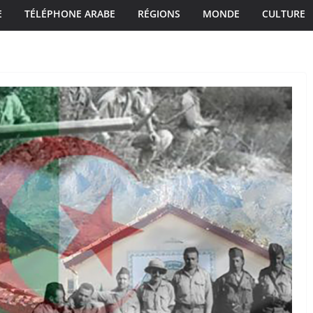
E
TÉLÉPHONE ARABE
RÉGIONS
MONDE
CULTURE