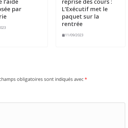
e l’aide
reprise des cours :
sée par
L’Exécutif met le
rie
paquet sur la
rentrée
2023
11/09/2023
champs obligatoires sont indiqués avec
*