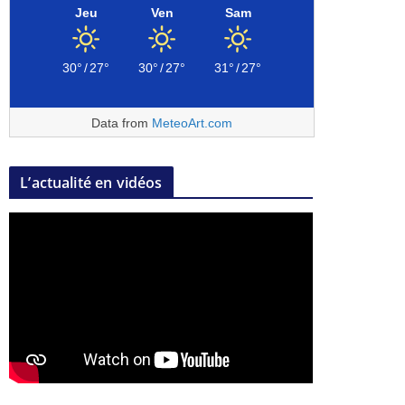
Jeu
Ven
Sam
30°
/
27°
30°
/
27°
31°
/
27°
Data from
MeteoArt.com
L’actualité en vidéos