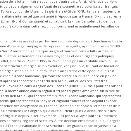
tion de la lutte militaire et politique d’autre part. Ainsi, l’offensive du Nord-
ix du peuple algérien qui refusait de se soumettre au colonisateur français,
e à l’ordre du jour de l’Assemblée générale (AG) de l’ONU, tenue en septembre
 affaire interne tel que présenté à l’époque par la France. Dix mois après le
Zone II (Nord-Constantinois) et son adjoint, Lakhdar Bentobal décident de
jectifs colons dans cette région qui comprend essentiellement les villes de
otamment l’Aurès assiégées par l’armée coloniale depuis le déclenchement de la
ctime d’une large campagne de répression sanglante, ayant fait près de 12.000
 du Nord-Constantinois a marqué un grand tournant dans la lutte armée, en
tribuant au ralliement des classes moyennes et des dirigeants politiques,
fet, à partir du 20 août 1955, la Révolution a pris un véritable envol qui se
t structuré et organisé la Révolution, car jusque-là, le Front de libération
ne organisation politique et militaire claire.C’est à cette époque que s’est
, le chahid Abane Ramdane, qui avait été arrêté en 1950 et libéré en janvier
t après sa rencontre avec Larbi Ben M’hidi, ont eu des résultats très
e la Révolution dans la région des Bibans fin juillet 1956, mais pour des raisons
 de la même année dans la région d’Ifri près d’Ighzer Amokrane sur la rive de
 Larbi Ben M’hidi, qui représentait l’Oranie, Abane Ramdane, qui représentait
acem, qui représentait la Kabylie et Zighoud Youcef et son adjoint Lakhdar
absence des délégations du Front de libération nationale à l’étranger et de la
ès-Nememcha), le Congrès, qui a duré plusieurs jours, a débouché sur des
s en vigueur depuis le 1er novembre 1954 par six wilayas (Aurès-Nememcha,
visées en zones, régions et secteurs. Autre décision emblématique du Congrès
le à l’échelle nationale dans sa structure, ses grades et son organisation à
s de structurer la Révolution nationale militairement et politiquement, avec