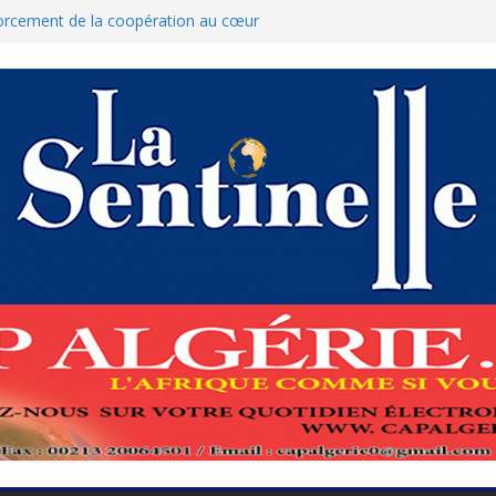
forcement de la coopération au cœur
ed Boukhari à N’Djamena
t accélère la reconquête de son tissu
: Le ministère des Finances dément
lation des nouvelles mesures
pour protéger El-Qods