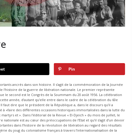
re
et
Pin
tants ancrés dans son histoire. Il s’agit de la commémoration de la Journée
l’histoire de la guerre de libération nationale. Le premier représente
 que le second est le Congrès de la Soummam du 20 août 1956. La célébration
ette année, d’autant qu’elle entre dans le cadre de la célébration du 60e
 faut dire que le président de la République a, dans le discours qu’il a
lé à «faire des différentes occasions historiques immortalisées dans la lutte du
martyrs et ». Dans l’éditorial de la Revue « El-Djeich » du mois de juillet, le
nationale est au cœur des préoccupations de l’Etat et qu’il s’agit d’un devoir
antes dans l’histoire de la révolution de libération au regard des résultats
rie du joug du colonialisme français à travers l’internationalisation de la