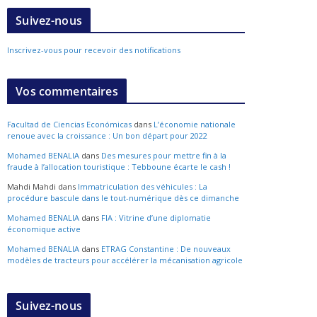
Suivez-nous
Inscrivez-vous pour recevoir des notifications
Vos commentaires
Facultad de Ciencias Económicas
dans
L’économie nationale
renoue avec la croissance : Un bon départ pour 2022
Mohamed BENALIA
dans
Des mesures pour mettre fin à la
fraude à l’allocation touristique : Tebboune écarte le cash !
Mahdi Mahdi
dans
Immatriculation des véhicules : La
procédure bascule dans le tout-numérique dès ce dimanche
Mohamed BENALIA
dans
FIA : Vitrine d’une diplomatie
économique active
Mohamed BENALIA
dans
ETRAG Constantine : De nouveaux
modèles de tracteurs pour accélérer la mécanisation agricole
Suivez-nous