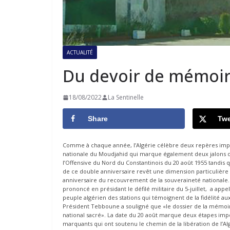
ACTUALITÉ
Du devoir de mémoi
18/08/2022
La Sentinelle
Share
Twe
Comme à chaque année, l’Algérie célèbre deux repères impor
nationale du Moudjahid qui marque également deux jalons de 
l’Offensive du Nord du Constantinois du 20 août 1955 tandis
de ce double anniversaire revêt une dimension particulière c
anniversaire du recouvrement de la souveraineté nationale. Il
prononcé en présidant le défilé militaire du 5-juillet, a appe
peuple algérien des stations qui témoignent de la fidélité aux 
Président Tebboune a souligné que «le dossier de la mémoire 
national sacré». La date du 20 août marque deux étapes import
marquants qui ont soutenu le chemin de la libération de l’Algé