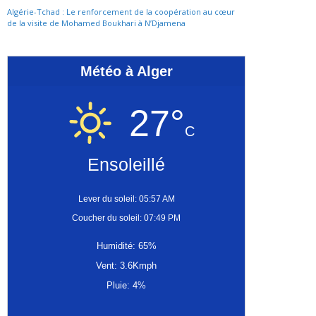
Algérie-Tchad : Le renforcement de la coopération au cœur
de la visite de Mohamed Boukhari à N’Djamena
Météo à Alger
27°
C
Ensoleillé
Lever du soleil: 05:57 AM
Coucher du soleil: 07:49 PM
Humidité: 65%
Vent: 3.6Kmph
Pluie: 4%