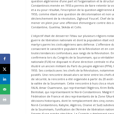
question algérienne d’une part et l’organisation et la structura
Constantinois menée en 1955 a permis de faire retentir la vo
et a eu pour résultat, l’inscription de la question algérienn
1955, comme étant une question de décolonisation et non une
déclenchement de la révolution, Zighoud Youcef, Chef de la 
mener en plein jour une offensive d’envergure contre des ob
Constantine, Guelma, Skikda et Collo.
L’objectif était de desserrer l’étau sur plusieurs régions n
guerre de libération nationale et dont la population était vi
martyrs parmi les civils algériens sans défense. L’offensive
consacrant le caractère populaire de la Révolution et en con
toutes tendances confondues, aux rangs de la Révolution. En ef
confirmera lors du Congrès de la Soummam, qui a véritablemen
nationale (FLN) ne disposait ni d’une direction centrale ni d’u
illustré un ancien militant du Parti du peuple algérien (PPA)
1955. Ses contacts avec les chefs de la Révolution, notammen
positifs. Une rencontre devait alors se tenir entre les chefs d
de sécurité, la rencontre a été organisée à partir du 20 août
la vallée de la Soummam. Cette rencontre à huis clos a réuni
l’ALN, Amar Ouamrane, qui représentait l’Algérois, Krim Belk
Bentobal, qui représentaient le Nord-Constantinois. Malgré l’
Fédération de France et des représentants de la Zone I’(Aur
décisions historiques, dont le remplacement des cinq zone
Nord-Constantinois, Kabylie, Algérois, Oranie et Sud) subdi
de la Soummam, l’unification de l’Armée de libération nationa
l’image d’une armée régulière. Le Congrès a également permi