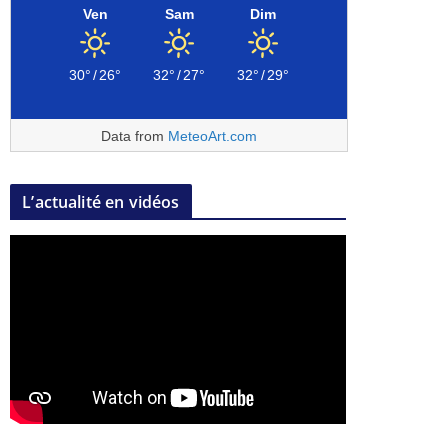
Ven
Sam
Dim
30°
/
26°
32°
/
27°
32°
/
29°
Data from
MeteoArt.com
L’actualité en vidéos