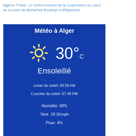
Algérie-Tchad : Le renforcement de la coopération au cœur
de la visite de Mohamed Boukhari à N’Djamena
Météo à Alger
30°
C
Ensoleillé
Lever du soleil: 05:58 AM
Coucher du soleil: 07:48 PM
Humidité: 60%
Vent: 19.1Kmph
Pluie: 4%