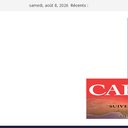
Passer
samedi, août 8, 2026
Récents :
au
contenu