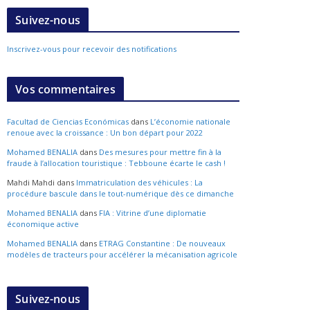
Suivez-nous
Inscrivez-vous pour recevoir des notifications
Vos commentaires
Facultad de Ciencias Económicas
dans
L’économie nationale
renoue avec la croissance : Un bon départ pour 2022
Mohamed BENALIA
dans
Des mesures pour mettre fin à la
fraude à l’allocation touristique : Tebboune écarte le cash !
Mahdi Mahdi
dans
Immatriculation des véhicules : La
procédure bascule dans le tout-numérique dès ce dimanche
Mohamed BENALIA
dans
FIA : Vitrine d’une diplomatie
économique active
Mohamed BENALIA
dans
ETRAG Constantine : De nouveaux
modèles de tracteurs pour accélérer la mécanisation agricole
Suivez-nous