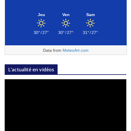
Jeu
Ven
Sam
30°
/
27°
30°
/
27°
31°
/
27°
Data from
MeteoArt.com
L’actualité en vidéos