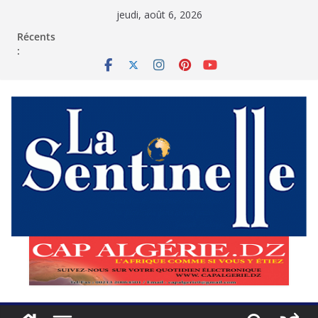
Passer
jeudi, août 6, 2026
au
contenu
Récents
: