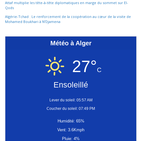
Attaf multiplie les tête-à-tête diplomatiques en marge du sommet sur El-
Qods
Algérie-Tchad : Le renforcement de la coopération au cœur de la visite de
Mohamed Boukhari à N’Djamena
Météo à Alger
27°
C
Ensoleillé
Lever du soleil: 05:57 AM
Coucher du soleil: 07:49 PM
Humidité: 65%
Vent: 3.6Kmph
Pluie: 4%