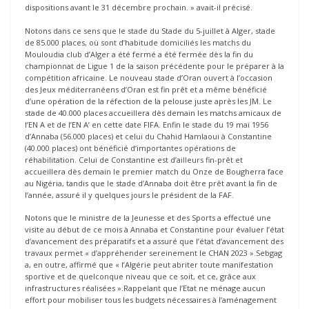
dispositions avant le 31 décembre prochain. » avait-il précisé.
Notons dans ce sens que le stade du Stade du 5-juillet à Alger, stade
de 85.000 places, où sont d’habitude domiciliés les matchs du
Mouloudia club d’Alger a été fermé a été fermée dès la fin du
championnat de Ligue 1 de la saison précédente pour le préparer à la
compétition africaine. Le nouveau stade d’Oran ouvert à l’occasion
des Jeux méditerranéens d’Oran est fin prêt et a même bénéficié
d’une opération de la réfection de la pelouse juste après les JM. Le
stade de 40.000 places accueillera dès demain les matchs amicaux de
l’EN A et de l’EN A’ en cette date FIFA. Enfin le stade du 19 mai 1956
d’Annaba (56.000 places) et celui du Chahid Hamlaoui à Constantine
(40.000 places) ont bénéficié d’importantes opérations de
réhabilitation. Celui de Constantine est d’ailleurs fin-prêt et
accueillera dès demain le premier match du Onze de Bougherra face
au Nigéria, tandis que le stade d’Annaba doit être prêt avant la fin de
l’année, assuré il y quelques jours le président de la FAF.
Notons que le ministre de la Jeunesse et des Sports a effectué une
visite au début de ce mois à Annaba et Constantine pour évaluer l’état
d’avancement des préparatifs et a assuré que l’état d’avancement des
travaux permet « d’appréhender sereinement le CHAN 2023 ».Sebgag
a, en outre, affirmé que « l’Algérie peut abriter toute manifestation
sportive et de quelconque niveau que ce soit, et ce, grâce aux
infrastructures réalisées ».Rappelant que l’Etat ne ménage aucun
effort pour mobiliser tous les budgets nécessaires à l’aménagement