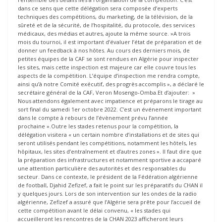
dans ce sens que cette délégation sera composée d’experts
techniques des compétitions, du marketing, de la télévision, de la
sûreté et de la sécurité, de l’hospitalité, du protocole, des services
médicaux, des médias et autres, ajoute la même source. »A trois
mois du tournoi, il est important d’évaluer l’état de préparation et de
donner un feedback à nos hôtes. Au cours des derniers mois, de
petites équipes de la CAF se sont rendues en Algérie pour inspecter
les sites, mais cette inspection est majeure car elle couvre tous les
aspects de la compétition. L’équipe d’inspection me rendra compte,
ainsi qu’à notre Comité exécutif, des progrès accomplis », a déclaré le
secrétaire général de la CAF, Veron Mosengo-Omba.Et d’ajouter: »
Nous attendons également avec impatience et préparons le tirage au
sort final du samedi 1er octobre 2022. C’est un événement important
dans le compte à rebours de l’évènement prévu l’année
prochaine ».Outre les stades retenus pour la compétition, la
délégation visitera « un certain nombre d’installations et de sites qui
seront utilisés pendant les compétitions, notamment les hôtels, les
hôpitaux, les sites d’entraînement et d’autres zones ». Il faut dire que
la préparation des infrastructures et notamment sportive a accaparé
une attention particulière des autorités et des responsables du
secteur. Dans ce contexte, le président de la Fédération algérienne
de football, Djahid Zefizef, a fait le point sur les préparatifs du CHAN il
y quelques jours. Lors de son intervention sur les ondes de la radio
algérienne, Zefizef a assuré que l’Algérie sera prête pour l’accueil de
cette compétition avant le délai convenu, « les stades qui
accueilleront les rencontres de la CHAN 2023 afficheront leurs