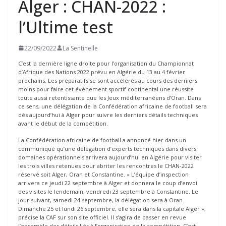
Alger : CHAN-2022 :
l’Ultime test
22/09/2022
La Sentinelle
C’est la dernière ligne droite pour l’organisation du Championnat
d’Afrique des Nations 2022 prévu en Algérie du 13 au 4 février
prochains. Les préparatifs se sont accélérés au cours des derniers
moins pour faire cet événement sportif continental une réussite
toute aussi retentissante que les Jeux méditerranéens d’Oran. Dans
ce sens, une délégation de la Confédération africaine de football sera
dès aujourd’hui à Alger pour suivre les derniers détails techniques
avant le début de la compétition.
La Confédération africaine de football a annoncé hier dans un
communiqué qu’une délégation d’experts techniques dans divers
domaines opérationnels arrivera aujourd’hui en Algérie pour visiter
les trois villes retenues pour abriter les rencontres le CHAN-2022
réservé soit Alger, Oran et Constantine. « L’équipe d’inspection
arrivera ce jeudi 22 septembre à Alger et donnera le coup d’envoi
des visites le lendemain, vendredi 23 septembre à Constantine. Le
jour suivant, samedi 24 septembre, la délégation sera à Oran.
Dimanche 25 et lundi 26 septembre, elle sera dans la capitale Alger »,
précise la CAF sur son site officiel. Il s’agira de passer en revue
l’ensemble des détails liés à l’organisation de la compétition. C’est