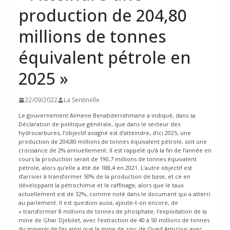
production de 204,80
millions de tonnes
équivalent pétrole en
2025 »
22/09/2022
La Sentinelle
Le gouvernement Aïmene Benabderrahmane a indiqué, dans sa
Déclaration de politique générale, que dans le secteur des
hydrocarbures, l’objectif assigné est d’atteindre, d’ici 2025, une
production de 204,80 millions de tonnes équivalent pétrole, soit une
croissance de 2% annuellement. Il est rappelé qu’à la fin de l’année en
cours la production serait de 190,7 millions de tonnes équivalent
pétrole, alors qu’elle a été de 188,4 en 2021. L’autre objectif est
d’arriver à transformer 50% de la production de base, et ce en
développant la pétrochimie et le raffinage, alors que le taux
actuellement est de 32%, comme noté dans le document qui a atterri
au parlement. Il est question aussi, ajoute-t-on encore, de
« transformer 8 millions de tonnes de phosphate, l’exploitation de la
mine de Ghar Djebilet, avec l’extraction de 40 à 50 millions de tonnes
du minerai de fer ainsi que la mine de zinc de Oued Amizour avec