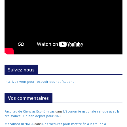
Suivez-nous
Inscrivez-vous pour recevoir des notifications
Vos commentaires
Facultad de Ciencias Económicas
dans
L’économie nationale renoue avec la
croissance : Un bon départ pour 2022
Mohamed BENALIA
dans
Des mesures pour mettre fin à la fraude à