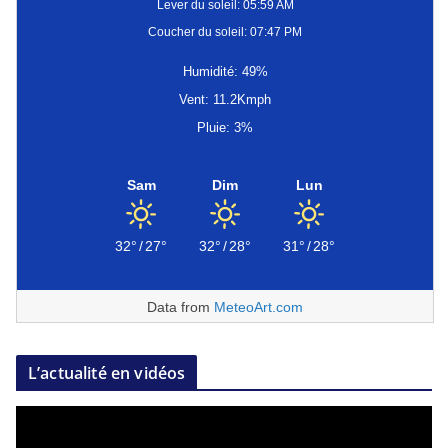
Lever du soleil: 05:59 AM
Coucher du soleil: 07:47 PM
Humidité: 49%
Vent: 11.2Kmph
Pluie: 3%
Sam
Dim
Lun
32°
/
27°
32°
/
28°
31°
/
28°
Data from
MeteoArt.com
L’actualité en vidéos