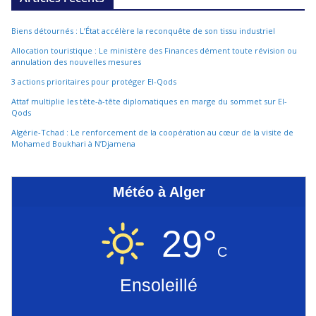
Biens détournés : L’État accélère la reconquête de son tissu industriel
Allocation touristique : Le ministère des Finances dément toute révision ou
annulation des nouvelles mesures
3 actions prioritaires pour protéger El-Qods
Attaf multiplie les tête-à-tête diplomatiques en marge du sommet sur El-
Qods
Algérie-Tchad : Le renforcement de la coopération au cœur de la visite de
Mohamed Boukhari à N’Djamena
Météo à Alger
29°
C
Ensoleillé