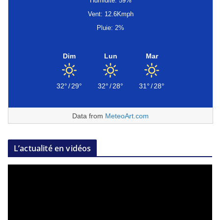
Humidité: 59%
Vent: 12.6Kmph
Pluie: 2%
Dim
Lun
Mar
32°
/
29°
32°
/
28°
31°
/
28°
Data from
MeteoArt.com
L’actualité en vidéos