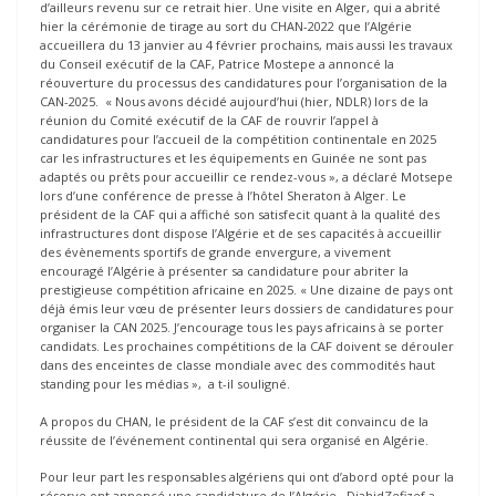
d’ailleurs revenu sur ce retrait hier. Une visite en Alger, qui a abrité
hier la cérémonie de tirage au sort du CHAN-2022 que l’Algérie
accueillera du 13 janvier au 4 février prochains, mais aussi les travaux
du Conseil exécutif de la CAF, Patrice Mostepe a annoncé la
réouverture du processus des candidatures pour l’organisation de la
CAN-2025. « Nous avons décidé aujourd’hui (hier, NDLR) lors de la
réunion du Comité exécutif de la CAF de rouvrir l’appel à
candidatures pour l’accueil de la compétition continentale en 2025
car les infrastructures et les équipements en Guinée ne sont pas
adaptés ou prêts pour accueillir ce rendez-vous », a déclaré Motsepe
lors d’une conférence de presse à l’hôtel Sheraton à Alger. Le
président de la CAF qui a affiché son satisfecit quant à la qualité des
infrastructures dont dispose l’Algérie et de ses capacités à accueillir
des évènements sportifs de grande envergure, a vivement
encouragé l’Algérie à présenter sa candidature pour abriter la
prestigieuse compétition africaine en 2025. « Une dizaine de pays ont
déjà émis leur vœu de présenter leurs dossiers de candidatures pour
organiser la CAN 2025. J’encourage tous les pays africains à se porter
candidats. Les prochaines compétitions de la CAF doivent se dérouler
dans des enceintes de classe mondiale avec des commodités haut
standing pour les médias », a t-il souligné.
A propos du CHAN, le président de la CAF s’est dit convaincu de la
réussite de l’événement continental qui sera organisé en Algérie.
Pour leur part les responsables algériens qui ont d’abord opté pour la
réserve ont annoncé une candidature de l’Algérie. DjahidZefizef a