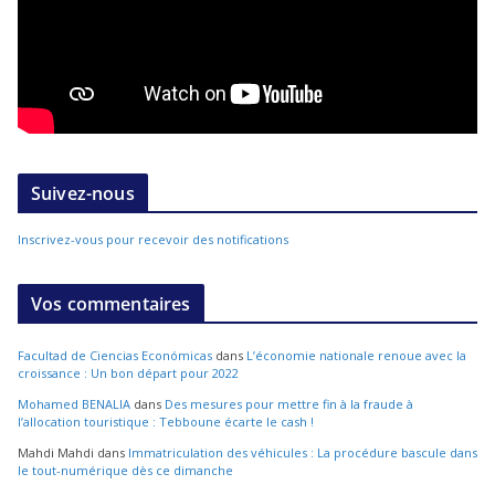
Suivez-nous
Inscrivez-vous pour recevoir des notifications
Vos commentaires
Facultad de Ciencias Económicas
dans
L’économie nationale renoue avec la
croissance : Un bon départ pour 2022
Mohamed BENALIA
dans
Des mesures pour mettre fin à la fraude à
l’allocation touristique : Tebboune écarte le cash !
Mahdi Mahdi
dans
Immatriculation des véhicules : La procédure bascule dans
le tout-numérique dès ce dimanche