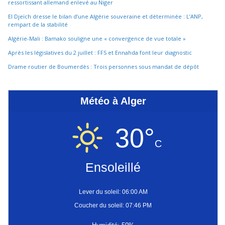
ressortissant allemand enlevé au Niger
El Djeïch dresse le bilan d’une Algérie souveraine et déterminée : L’ANP,
rempart de la stabilité
Algérie-Mali : Bamako souligne une « convergence de vue totale »
Après les législatives du 2 juillet : FFS et Ennahda font leur diagnostic
Drame routier de Boumerdès : Trois personnes sous mandat de dépôt
Météo à Alger
30°
C
Ensoleillé
Lever du soleil: 06:00 AM
Coucher du soleil: 07:46 PM