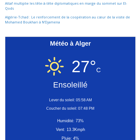
Attaf multiplie les tête-à-tête diplomatiques en marge du sommet sur El-
Qods
Algérie-Tchad : Le renforcement de la coopération au cœur de la visite de
Mohamed Boukhari à N’Djamena
Météo à Alger
27°
C
Ensoleillé
Lever du soleil: 05:58 AM
Coucher du soleil: 07:48 PM
Humidité: 73%
Vent: 13.3Kmph
Pluie: 4%