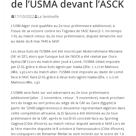
de l’USMA devant l’ASCK
17/10/2022
La Sentinelle
L’USM Alger s’est qualifiée au 2e tour préliminaire additionnel, à
l’issue de sa victoire contre les Togolais de l’ASC Kara (2-1, mi-temps:
1-0), au match retour du 2e tour préliminaire, disputé dimanche soir
au stade du 8-mai 1945 à Sétif.
Les deux buts de l’USMA ont été inscrits par Abderrahmane Meziane
(36′ et 53′), alors que l’unique but de l’ASCK a été réalisé par Ouro
Ayéva (58′).Lors du match aller joué à Lomé, l’USMA s’était imposée
par (2-0), grâce à deux buts signés par Issaka (20e, c.s.c) et Mahious
(48e, s.p).Lors du match aller, l’USMA s’est imposée au stade de Lomé
face à l’ASC Kara (2-0), grâce à deux buts signés Issaka (20e, c.s.c) et
Mahious (48e, s.p).
L’USMA sera fixée sur son adversaire au 2e tour préliminaire
additionnel (aller : 2 novembre, retour : 9 novembre), mardi prochain
lors du tirage au sort prévu au siège de la CAF au Caire (Egypte) à
partir de 12h00 (algériennes).Le deuxième représentant algérien dans
cette compétition africaine, la JS Saoura a été éliminée au 2e tour
préliminaire de la CAF, après le nul (0-0) concédé face au Sporting
Gagnoa (Côte d’Ivoire), au match retour disputé samedi à Sétif.Lors de
la 1ère manche disputée le 8 octobre à Yamoussoukro (Côte d’Ivoire),
les coéquipiers de Benamar Mellal se sont inclinés sur le score de 1 à