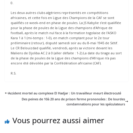
0.
Les deux autres clubs algériens représentés en compétitions
africaines, et cette fois en Ligue des Champions de la CAF se sont
qualifiés ce week-end en phase de poules. La JS Kabylie s’est qualifiée
pour la phase de poules de la Ligue des champions d’Afrique de
football, après le match nul face à la formation togolaise de l’ASKO
Kara 1 à 1 (mi-temps : 1-0), en match comptant pour le 2e tour
préliminaire (retour), disputé samedi soir au du 8-mai 1945 de Sétif.
Le CR Belouizdad qualifié, vendredi, après sa victoire devant les
Maliens de Djoliba AC 2 à 0 (aller défaite : 1-2).La date du tirage au sort
de la phase de poules de la Ligue des champions d’Afrique n’a pas
encore été dévoilée par la Confédération africaine (CAF).
R.S.
Accident mortel au complexe El Hadjar : Un travailleur meurt électrocuté
Des peines de 10à 20 ans de prison ferme prononcées : De lourdes
condamnations pour les spéculateurs
Vous pourrez aussi aimer