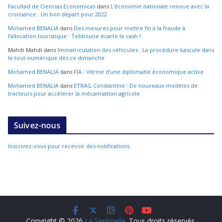
Facultad de Ciencias Económicas
dans
L’économie nationale renoue avec la
croissance : Un bon départ pour 2022
Mohamed BENALIA
dans
Des mesures pour mettre fin à la fraude à
l’allocation touristique : Tebboune écarte le cash !
Mahdi Mahdi
dans
Immatriculation des véhicules : La procédure bascule dans
le tout-numérique dès ce dimanche
Mohamed BENALIA
dans
FIA : Vitrine d’une diplomatie économique active
Mohamed BENALIA
dans
ETRAG Constantine : De nouveaux modèles de
tracteurs pour accélérer la mécanisation agricole
Suivez-nous
Inscrivez-vous pour recevoir des notifications
Copyright © 2026
La Sentinelle
. Tous droits réservés.