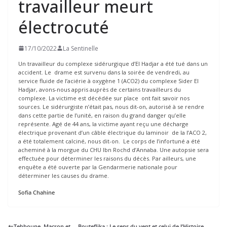
travailleur meurt
électrocuté
17/10/2022
La Sentinelle
Un travailleur du complexe sidérurgique d’El Hadjar a été tué dans un
accident. Le drame est survenu dans la soirée de vendredi, au
service fluide de l’aciérie à oxygène 1 (ACO2) du complexe Sider El
Hadjar, avons-nous appris auprès de certains travailleurs du
complexe. La victime est décédée sur place ont fait savoir nos
sources. Le sidérurgiste n’était pas, nous dit-on, autorisé à se rendre
dans cette partie de l’unité, en raison du grand danger qu’elle
représente. Agé de 44 ans, la victime ayant reçu une décharge
électrique provenant d’un câble électrique du laminoir de la l’ACO 2,
a été totalement calciné, nous dit-on. Le corps de l’infortuné a été
acheminé à la morgue du CHU Ibn Rochd d’Annaba. Une autopsie sera
effectuée pour déterminer les raisons du décès. Par ailleurs, une
enquête a été ouverte par la Gendarmerie nationale pour
déterminer les causes du drame.
Sofia Chahine
Tebboune, Macron et … Bouteflika : Le sens du vent et celui de l’Histoire