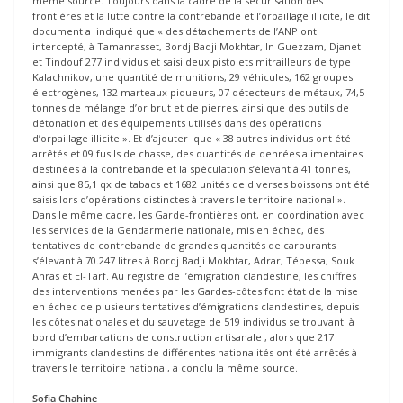
même source. Toujours dans la cadre de la sécurisation des
frontières et la lutte contre la contrebande et l’orpaillage illicite, le dit
document a indiqué que « des détachements de l’ANP ont
intercepté, à Tamanrasset, Bordj Badji Mokhtar, In Guezzam, Djanet
et Tindouf 277 individus et saisi deux pistolets mitrailleurs de type
Kalachnikov, une quantité de munitions, 29 véhicules, 162 groupes
électrogènes, 132 marteaux piqueurs, 07 détecteurs de métaux, 74,5
tonnes de mélange d’or brut et de pierres, ainsi que des outils de
détonation et des équipements utilisés dans des opérations
d’orpaillage illicite ». Et d’ajouter que « 38 autres individus ont été
arrêtés et 09 fusils de chasse, des quantités de denrées alimentaires
destinées à la contrebande et la spéculation s’élevant à 41 tonnes,
ainsi que 85,1 qx de tabacs et 1682 unités de diverses boissons ont été
saisis lors d’opérations distinctes à travers le territoire national ».
Dans le même cadre, les Garde-frontières ont, en coordination avec
les services de la Gendarmerie nationale, mis en échec, des
tentatives de contrebande de grandes quantités de carburants
s’élevant à 70.247 litres à Bordj Badji Mokhtar, Adrar, Tébessa, Souk
Ahras et El-Tarf. Au registre de l’émigration clandestine, les chiffres
des interventions menées par les Gardes-côtes font état de la mise
en échec de plusieurs tentatives d’émigrations clandestines, depuis
les côtes nationales et du sauvetage de 519 individus se trouvant à
bord d’embarcations de construction artisanale , alors que 217
immigrants clandestins de différentes nationalités ont été arrêtés à
travers le territoire national, a conclu la même source.
Sofia Chahine