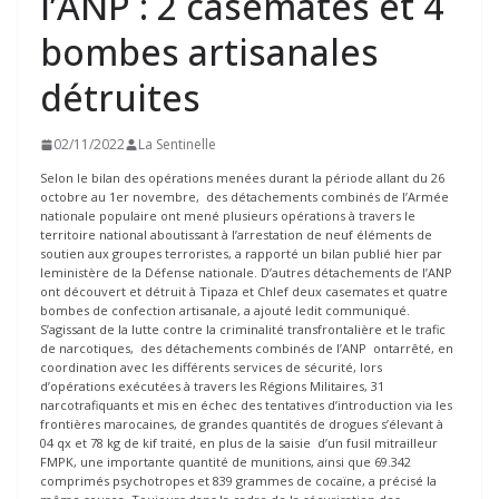
l’ANP : 2 casemates et 4
bombes artisanales
détruites
02/11/2022
La Sentinelle
Selon le bilan des opérations menées durant la période allant du 26
octobre au 1er novembre, des détachements combinés de l’Armée
nationale populaire ont mené plusieurs opérations à travers le
territoire national aboutissant à l’arrestation de neuf éléments de
soutien aux groupes terroristes, a rapporté un bilan publié hier par
leministère de la Défense nationale. D’autres détachements de l’ANP
ont découvert et détruit à Tipaza et Chlef deux casemates et quatre
bombes de confection artisanale, a ajouté ledit communiqué.
S’agissant de la lutte contre la criminalité transfrontalière et le trafic
de narcotiques, des détachements combinés de l’ANP ontarrêté, en
coordination avec les différents services de sécurité, lors
d’opérations exécutées à travers les Régions Militaires, 31
narcotrafiquants et mis en échec des tentatives d’introduction via les
frontières marocaines, de grandes quantités de drogues s’élevant à
04 qx et 78 kg de kif traité, en plus de la saisie d’un fusil mitrailleur
FMPK, une importante quantité de munitions, ainsi que 69.342
comprimés psychotropes et 839 grammes de cocaïne, a précisé la