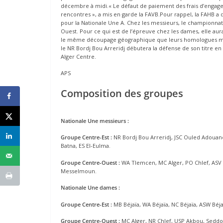
décembre à midi.« Le défaut de paiement des frais d’engage
rencontres », a mis en garde la FAVB.Pour rappel, la FAHB a
pour la Nationale Une A. Chez les messieurs, le championnat 
Ouest. Pour ce qui est de l’épreuve chez les dames, elle aur
le même découpage géographique que leurs homologues masc
le NR Bordj Bou Arreridj débutera la défense de son titre en r
Alger Centre.
APS
Composition des groupes
Nationale Une messieurs :
Groupe Centre-Est :
NR Bordj Bou Arreridj, JSC Ouled Adouane,
Batna, ES El-Eulma.
Groupe Centre-Ouest :
WA Tlemcen, MC Alger, PO Chlef, ASV Bl
Messelmoun.
Nationale Une dames :
Groupe Centre-Est :
MB Béjaïa, WA Béjaïa, NC Béjaïa, ASW Béja
Groupe Centre-Ouest :
MC Alger, NR Chlef, USP Akbou, Seddou