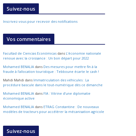
Suivez-nous
Inscrivez-vous pour recevoir des notifications
Vos commentaires
Facultad de Ciencias Económicas
dans
L’économie nationale
renoue avec la croissance : Un bon départ pour 2022
Mohamed BENALIA
dans
Des mesures pour mettre fin à la
fraude à l’allocation touristique : Tebboune écarte le cash !
Mahdi Mahdi
dans
Immatriculation des véhicules : La
procédure bascule dans le tout-numérique dès ce dimanche
Mohamed BENALIA
dans
FIA : Vitrine d’une diplomatie
économique active
Mohamed BENALIA
dans
ETRAG Constantine : De nouveaux
modèles de tracteurs pour accélérer la mécanisation agricole
Suivez-nous