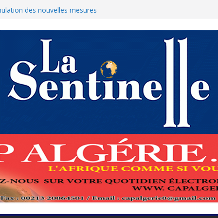
ue : Le ministère des Finances dément
nulation des nouvelles mesures
s pour protéger El-Qods
tête-à-tête diplomatiques en marge du
s
renforcement de la coopération au cœur
amed Boukhari à N’Djamena
État accélère la reconquête de son tissu