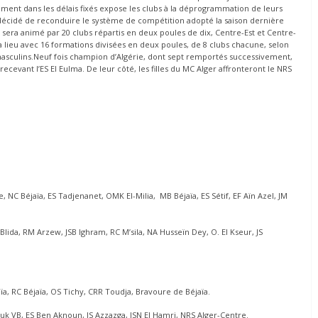
ment dans les délais fixés expose les clubs à la déprogrammation de leurs
 décidé de reconduire le système de compétition adopté la saison dernière
sera animé par 20 clubs répartis en deux poules de dix, Centre-Est et Centre-
a lieu avec 16 formations divisées en deux poules, de 8 clubs chacune, selon
ulins.Neuf fois champion d’Algérie, dont sept remportés successivement,
ecevant l’ES El Eulma. De leur côté, les filles du MC Alger affronteront le NRS
 NC Béjaïa, ES Tadjenanet, OMK El-Milia, MB Béjaïa, ES Sétif, EF Aïn Azel, JM
ida, RM Arzew, JSB Ighram, RC M’sila, NA Husseïn Dey, O. El Kseur, JS
ïa, RC Béjaïa, OS Tichy, CRR Toudja, Bravoure de Béjaïa.
k VB, ES Ben Aknoun, JS Azzazga, JSN El Hamri, NRS Alger-Centre.