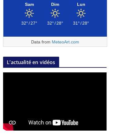
Sam
Dim
Lun
32°
/
27°
32°
/
28°
31°
/
28°
Data from
MeteoArt.com
L’actualité en vidéos