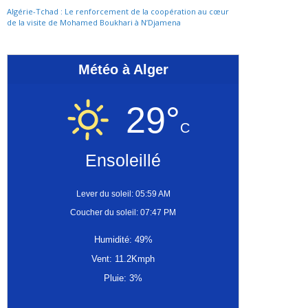
Algérie-Tchad : Le renforcement de la coopération au cœur
de la visite de Mohamed Boukhari à N’Djamena
Météo à Alger
29°
C
Ensoleillé
Lever du soleil: 05:59 AM
Coucher du soleil: 07:47 PM
Humidité: 49%
Vent: 11.2Kmph
Pluie: 3%