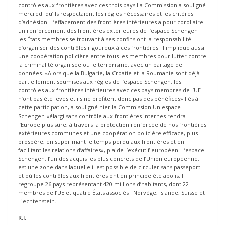
contrôles aux frontières avec ces trois pays.La Commission a souligné
mercredi qu’ils respectaient les règles nécessaires et les critères
d’adhésion. L’effacement des frontières intérieures a pour corollaire
un renforcement des frontières extérieures de l’espace Schengen :
les États membres se trouvant à ses confins ont la responsabilité
d’organiser des contrôles rigoureux à ces frontières. Il implique aussi
une coopération policière entre tous les membres pour lutter contre
la criminalité organisée ou le terrorisme, avec un partage de
données. «Alors que la Bulgarie, la Croatie et la Roumanie sont déjà
partiellement soumises aux règles de l’espace Schengen, les
contrôles aux frontières intérieures avec ces pays membres de l’UE
n’ont pas été levés et ils ne profitent donc pas des bénéfices» liés à
cette participation, a souligné hier la Commission.Un espace
Schengen «élargi sans contrôle aux frontières internes rendra
l’Europe plus sûre, à travers la protection renforcée de nos frontières
extérieures communes et une coopération policière efficace, plus
prospère, en supprimant le temps perdu aux frontières et en
facilitant les relations d’affaires», plaide l’exécutif européen. L’espace
Schengen, l’un des acquis les plus concrets de l’Union européenne,
est une zone dans laquelle il est possible de circuler sans passeport
et où les contrôles aux frontières ont en principe été abolis. Il
regroupe 26 pays représentant 420 millions d’habitants, dont 22
membres de l’UE et quatre États associés : Norvège, Islande, Suisse et
Liechtenstein.
R.I.