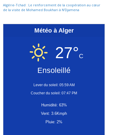
Algérie-Tchad : Le renforcement de la coopération au cœur
de la visite de Mohamed Boukhari à N’Djamena
Météo à Alger
27°
C
Ensoleillé
Lever du soleil: 05:59 AM
Coucher du soleil: 07:47 PM
Humidité: 63%
Vent: 3.6Kmph
Pluie: 2%