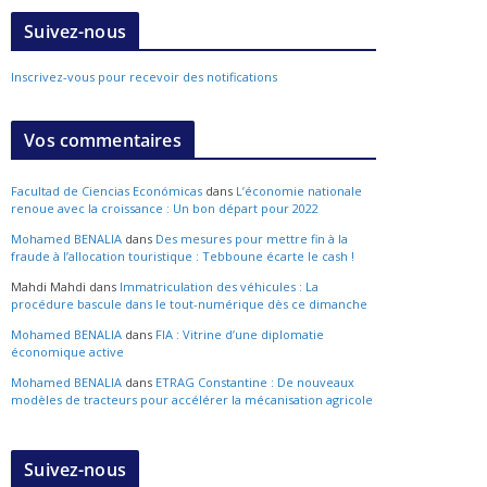
Suivez-nous
Inscrivez-vous pour recevoir des notifications
Vos commentaires
Facultad de Ciencias Económicas
dans
L’économie nationale
renoue avec la croissance : Un bon départ pour 2022
Mohamed BENALIA
dans
Des mesures pour mettre fin à la
fraude à l’allocation touristique : Tebboune écarte le cash !
Mahdi Mahdi
dans
Immatriculation des véhicules : La
procédure bascule dans le tout-numérique dès ce dimanche
Mohamed BENALIA
dans
FIA : Vitrine d’une diplomatie
économique active
Mohamed BENALIA
dans
ETRAG Constantine : De nouveaux
modèles de tracteurs pour accélérer la mécanisation agricole
Suivez-nous