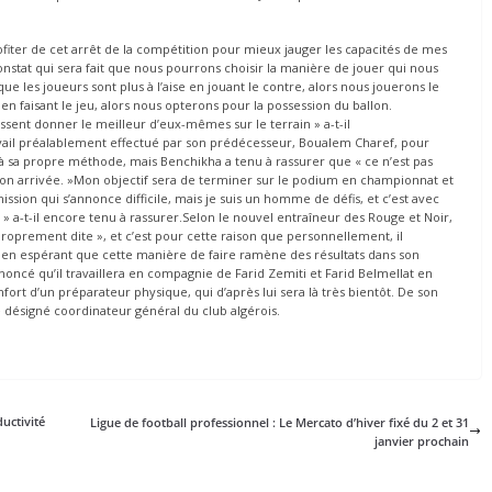
rofiter de cet arrêt de la compétition pour mieux jauger les capacités de mes
constat qui sera fait que nous pourrons choisir la manière de jouer qui nous
 que les joueurs sont plus à l’aise en jouant le contre, alors nous jouerons le
es en faisant le jeu, alors nous opterons pour la possession du ballon.
puissent donner le meilleur d’eux-mêmes sur le terrain » a-t-il
ravail préalablement effectué par son prédécesseur, Boualem Charef, pour
 à sa propre méthode, mais Benchikha a tenu à rassurer que « ce n’est pas
t son arrivée. »Mon objectif sera de terminer sur le podium en championnat et
sion qui s’annonce difficile, mais je suis un homme de défis, et c’est avec
 a-t-il encore tenu à rassurer.Selon le nouvel entraîneur des Rouge et Noir,
 proprement dite », et c’est pour cette raison que personnellement, il
ce, en espérant que cette manière de faire ramène des résultats dans son
nnoncé qu’il travaillera en compagnie de Farid Zemiti et Farid Belmellat en
fort d’un préparateur physique, qui d’après lui sera là très bientôt. De son
é désigné coordinateur général du club algérois.
uctivité
Ligue de football professionnel : Le Mercato d’hiver fixé du 2 et 31
janvier prochain