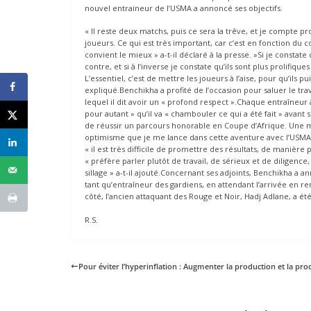
nouvel entraineur de l’USMA a annoncé ses objectifs.
« Il reste deux matchs, puis ce sera la trêve, et je compte p
joueurs. Ce qui est très important, car c’est en fonction du 
convient le mieux » a-t-il déclaré à la presse. »Si je constate
contre, et si à l’inverse je constate qu’ils sont plus prolifiqu
L’essentiel, c’est de mettre les joueurs à l’aise, pour qu’ils 
expliqué.Benchikha a profité de l’occasion pour saluer le t
lequel il dit avoir un « profond respect ».Chaque entraîneur
pour autant » qu’il va « chambouler ce qui a été fait » avan
de réussir un parcours honorable en Coupe d’Afrique. Une mis
optimisme que je me lance dans cette aventure avec l’USMA »
« il est très difficile de promettre des résultats, de manière
« préfère parler plutôt de travail, de sérieux et de diligen
sillage » a-t-il ajouté.Concernant ses adjoints, Benchikha a a
tant qu’entraîneur des gardiens, en attendant l’arrivée en ren
côté, l’ancien attaquant des Rouge et Noir, Hadj Adlane, a ét
R.S.
Pour éviter l’hyperinflation : Augmenter la production et la prod