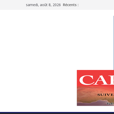
Passer
samedi, août 8, 2026
Récents :
au
contenu