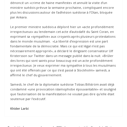
dénoncé un «crime de haine manifeste» et annulé la visite d’un
ministre suédois prévue la semaine prochaine, compliquant encore
plus les discussions autour de l’adhésion suédoise à l’Otan, bloquée
par Ankara.
Le premier ministre suédois a déploré hier un «acte profondément
irrespectueux» au lendemain cet acte d’autodafé du Saint Coran, en
exprimant sa «sympathie» aux croyants après plusieurs protestations
dans le monde musulman. «La liberté d’expression est une part
fondamentale de la démocratie. Mais ce qui est légal n’est pas
nécessairement approprié», a déclaré le dirigeant conservateur Ulf
Kristersson sur Twitter dans un message publié dans la nuit. «Brûler
des livres qui sont saints pour beaucoup est un acte profondément
irrespectueux. Je veux exprimer ma sympathie à tous les musulmans
qui ont été offensés par ce qui s’est passé à Stockholm» samedi, a
affirmé le chef du gouvernement.
Samedi, le chef de la diplomatie suédoise Tobias Billström avait déjà
condamné «une provocation islamophobe épouvantable» et souligné
que l’autorisation de la manifestation ne voulait pas dire qu’elle était
soutenue par l’exécutif.
Khider Larbi