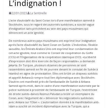
L’indignation !
22/01/2023
La Sentinelle
L’acte d’autodafé du Saint Coran lors d’une manifestation samedi à
Stockholm, sous le regard des autorités suédoises, a suscité vague
d’indignation sans précédent au sein des pays musulmans qui
dénoncent un acte ignoble.
De nombreux autres pays musulmans ont exprimé leur indignation
après l’acte d’autodafé du Saint Coran en Suède. L’Indonésie, l’Arabie
saoudite, les Émirats Arabes Unis ont exprimé leur condamnation de
cet acte ignoble, tout comme le Conseil de coopération du Golfe
(CCG) et l’Organisation de la coopération islamique (OCI). «La liberté
d’expression doit être exercée de façon responsable», a demandé
Jakarta. En Turquie, plusieurs dizaines de personnes se sont
rassemblées samedi en fin de journée devant le consulat de Suède à
Istanbul en signe de protestation. Elles ont brûlé un drapeau suédois
et appelé Ankara à rompre tout lien diplomatique avec Stockholm.
D’autres ont manifesté près de l’ambassade de Suède à Ankara.
Samedi après-midi, dans le cadre d’une manifestation autorisée par la
police suédoise à proximité de l’ambassade de Turquie, l’extrémiste
de droite suédo-danois Rasmus Paludan a brûlé un exemplaire du
Coran, avec l’argument de « dénoncer les négociations suédoises
avec Ankara sur l’Otan ». L’autorisation donnée à la manifestation anti-
islam a suscité un incident diplomatique avec la Turquie, qui a