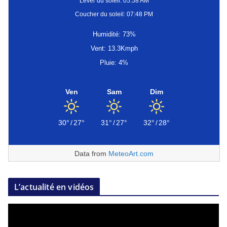
Lever du soleil: 05:58 AM
Coucher du soleil: 07:48 PM
Humidité: 73%
Vent: 13.3Kmph
Pluie: 4%
Ven
Sam
Dim
30°
/
27°
31°
/
27°
32°
/
28°
Data from
MeteoArt.com
L’actualité en vidéos