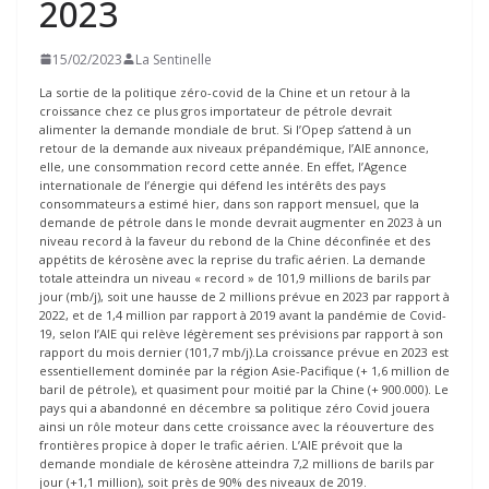
2023
15/02/2023
La Sentinelle
La sortie de la politique zéro-covid de la Chine et un retour à la
croissance chez ce plus gros importateur de pétrole devrait
alimenter la demande mondiale de brut. Si l’Opep s’attend à un
retour de la demande aux niveaux prépandémique, l’AIE annonce,
elle, une consommation record cette année. En effet, l’Agence
internationale de l’énergie qui défend les intérêts des pays
consommateurs a estimé hier, dans son rapport mensuel, que la
demande de pétrole dans le monde devrait augmenter en 2023 à un
niveau record à la faveur du rebond de la Chine déconfinée et des
appétits de kérosène avec la reprise du trafic aérien. La demande
totale atteindra un niveau « record » de 101,9 millions de barils par
jour (mb/j), soit une hausse de 2 millions prévue en 2023 par rapport à
2022, et de 1,4 million par rapport à 2019 avant la pandémie de Covid-
19, selon l’AIE qui relève légèrement ses prévisions par rapport à son
rapport du mois dernier (101,7 mb/j).La croissance prévue en 2023 est
essentiellement dominée par la région Asie-Pacifique (+ 1,6 million de
baril de pétrole), et quasiment pour moitié par la Chine (+ 900.000). Le
pays qui a abandonné en décembre sa politique zéro Covid jouera
ainsi un rôle moteur dans cette croissance avec la réouverture des
frontières propice à doper le trafic aérien. L’AIE prévoit que la
demande mondiale de kérosène atteindra 7,2 millions de barils par
jour (+1,1 million), soit près de 90% des niveaux de 2019.