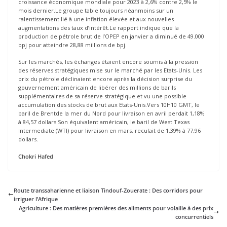
croissance économique mondiale pour 2023 à 2,6% contre 2,5% le
mois dernier.Le groupe table toujours néanmoins sur un
ralentissement lié à une inflation élevée et aux nouvelles
augmentations des taux d’intérêt.Le rapport indique que la
production de pétrole brut de l’OPEP en janvier a diminué de 49.000
bpj pour atteindre 28,88 millions de bpj.
Sur les marchés, les échanges étaient encore soumis à la pression
des réserves stratégiques mise sur le marché par les Etats-Unis. Les
prix du pétrole déclinaient encore après la décision surprise du
gouvernement américain de libérer des millions de barils
supplémentaires de sa réserve stratégique et vu une possible
accumulation des stocks de brut aux Etats-Unis.Vers 10H10 GMT, le
baril de Brentde la mer du Nord pour livraison en avril perdait 1,18%
à 84,57 dollars.Son équivalent américain, le baril de West Texas
Intermediate (WTI) pour livraison en mars, reculait de 1,39% à 77,96
dollars.
Chokri Hafed
Route transsaharienne et liaison Tindouf-Zouerate : Des corridors pour
irriguer l’Afrique
Agriculture : Des matières premières des aliments pour volaille à des prix
concurrentiels