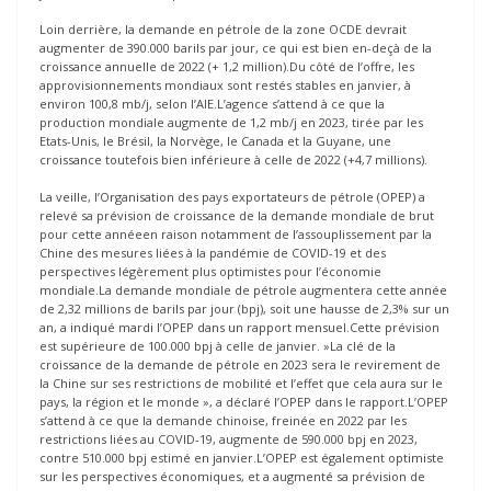
Loin derrière, la demande en pétrole de la zone OCDE devrait
augmenter de 390.000 barils par jour, ce qui est bien en-deçà de la
croissance annuelle de 2022 (+ 1,2 million).Du côté de l’offre, les
approvisionnements mondiaux sont restés stables en janvier, à
environ 100,8 mb/j, selon l’AIE.L’agence s’attend à ce que la
production mondiale augmente de 1,2 mb/j en 2023, tirée par les
Etats-Unis, le Brésil, la Norvège, le Canada et la Guyane, une
croissance toutefois bien inférieure à celle de 2022 (+4,7 millions).
La veille, l’Organisation des pays exportateurs de pétrole (OPEP) a
relevé sa prévision de croissance de la demande mondiale de brut
pour cette annéeen raison notamment de l’assouplissement par la
Chine des mesures liées à la pandémie de COVID-19 et des
perspectives légèrement plus optimistes pour l’économie
mondiale.La demande mondiale de pétrole augmentera cette année
de 2,32 millions de barils par jour (bpj), soit une hausse de 2,3% sur un
an, a indiqué mardi l’OPEP dans un rapport mensuel.Cette prévision
est supérieure de 100.000 bpj à celle de janvier. »La clé de la
croissance de la demande de pétrole en 2023 sera le revirement de
la Chine sur ses restrictions de mobilité et l’effet que cela aura sur le
pays, la région et le monde », a déclaré l’OPEP dans le rapport.L’OPEP
s’attend à ce que la demande chinoise, freinée en 2022 par les
restrictions liées au COVID-19, augmente de 590.000 bpj en 2023,
contre 510.000 bpj estimé en janvier.L’OPEP est également optimiste
sur les perspectives économiques, et a augmenté sa prévision de