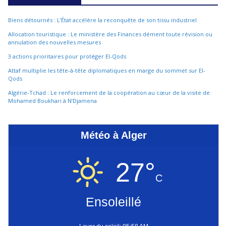
Biens détournés : L’État accélère la reconquête de son tissu industriel
Allocation touristique : Le ministère des Finances dément toute révision ou
annulation des nouvelles mesures
3 actions prioritaires pour protéger El-Qods
Attaf multiplie les tête-à-tête diplomatiques en marge du sommet sur El-
Qods
Algérie-Tchad : Le renforcement de la coopération au cœur de la visite de
Mohamed Boukhari à N’Djamena
Météo à Alger
27°
C
Ensoleillé