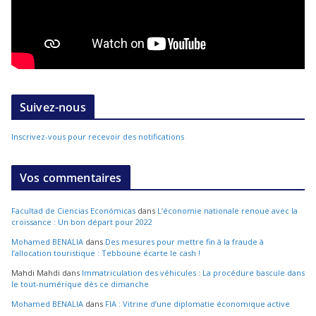
Suivez-nous
Inscrivez-vous pour recevoir des notifications
Vos commentaires
Facultad de Ciencias Económicas
dans
L’économie nationale renoue avec la
croissance : Un bon départ pour 2022
Mohamed BENALIA
dans
Des mesures pour mettre fin à la fraude à
l’allocation touristique : Tebboune écarte le cash !
Mahdi Mahdi
dans
Immatriculation des véhicules : La procédure bascule dans
le tout-numérique dès ce dimanche
Mohamed BENALIA
dans
FIA : Vitrine d’une diplomatie économique active