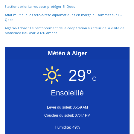
3 actions prioritaires pour protéger El-Qods
Attaf multiplie les tête-à-tête diplomatiques en marge du sommet sur El-
Qods
Algérie-Tchad : Le renforcement de la coopération au cœur de la visite de
Mohamed Boukhari à N’Djamena
Météo à Alger
29°
C
Ensoleillé
Lever du soleil: 05:59 AM
Coucher du soleil: 07:47 PM
Humidité: 49%