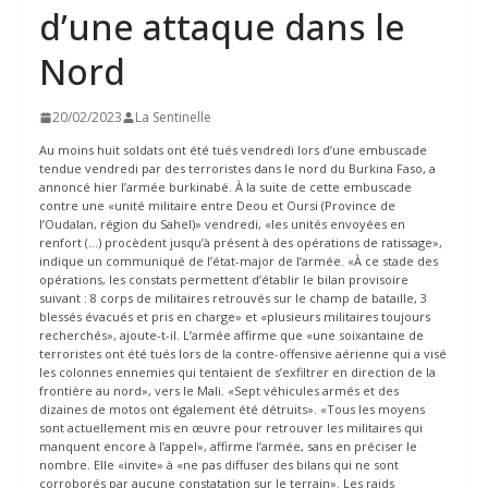
d’une attaque dans le
Nord
20/02/2023
La Sentinelle
Au moins huit soldats ont été tués vendredi lors d’une embuscade
tendue vendredi par des terroristes dans le nord du Burkina Faso, a
annoncé hier l’armée burkinabé. À la suite de cette embuscade
contre une «unité militaire entre Deou et Oursi (Province de
l’Oudalan, région du Sahel)» vendredi, «les unités envoyées en
renfort (…) procèdent jusqu’à présent à des opérations de ratissage»,
indique un communiqué de l’état-major de l’armée. «À ce stade des
opérations, les constats permettent d’établir le bilan provisoire
suivant : 8 corps de militaires retrouvés sur le champ de bataille, 3
blessés évacués et pris en charge» et «plusieurs militaires toujours
recherchés», ajoute-t-il. L’armée affirme que «une soixantaine de
terroristes ont été tués lors de la contre-offensive aérienne qui a visé
les colonnes ennemies qui tentaient de s’exfiltrer en direction de la
frontière au nord», vers le Mali. «Sept véhicules armés et des
dizaines de motos ont également été détruits». «Tous les moyens
sont actuellement mis en œuvre pour retrouver les militaires qui
manquent encore à l’appel», affirme l’armée, sans en préciser le
nombre. Elle «invite» à «ne pas diffuser des bilans qui ne sont
corroborés par aucune constatation sur le terrain». Les raids