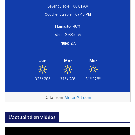
Lever du soleil: 06:01 AM
Coucher du soleil: 07:45 PM
Humidité: 46%
Vent: 3.6Kmph
Pluie: 2%
Lun
Mar
Mer
33°
/
28°
31°
/
28°
31°
/
28°
Data from
MeteoArt.com
L’actualité en vidéos