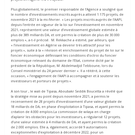
Plus globalement, le premier responsable de l’Agence a souligné que
le nombre d’investissements inscrits auprès a atteint 1.175 projets, de
novembre 2021 à la mi-février. « Les projets inscrits auprès de l’AAPI,
depuis l’entrée en vigueur de la loi sur l’investissement en novembre
2021, représentent une valeur d’investissement globale estimée à
plus de 389 milliards DA, et ont permis la création de plus de 30.000
emplois », a-t-il précisé. M. Rekkache a estimé, par ailleurs, que
« l’investissement en Algérie va devenir très attractif pour les
projets », suite à la « révision et enrichissement du projet de loi sur le
foncier économique définissant les conditions d’octroi du foncier
économique relevant du domaine de l’Etat, comme dicté par le
président de la République, M. Abdelmadjid Tebboune, lors du
Conseil ministériel du 24 janvier dernier ». Il a réitéré, à cette
occasion, « l’engagement de l’AAPI à accompagner et à soutenir les
investisseurs et porteurs de projets ».
A son tour , le wali de Tipasa, Aboubakr Seddik Boucetta a révélé que
la stratégie mise au point depuis novembre 2021, a permis le
recensement de 28 projets d’investissement d’une valeur globale de
18 milliards de DA, en phase d’exploitation à Tipasa, et ayant permis la
création de 4.000 emplois.La commission de wilaya en charge
d’aplanir les obstacles pour les investisseurs, a régularisé 12 projets,
d’une valeur estimée à 4 milliards de DA, et ayant permis la création
de 2.000 emplois. Elle a, également, accordé 9 autorisations
exceptionnelles d’exploitation à décembre 2022, pour un