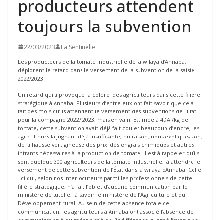
producteurs attendent
toujours la subvention
22/03/2023
La Sentinelle
Les producteurs de la tomate industrielle de la wilaya d’Annaba,
déplorent le retard dans le versement de la subvention de la saisie
2022/2023.
Un retard qui a provoqué la colère des agriculteurs dans cette filière
stratégique à Annaba. Plusieurs d’entre eux ont fait savoir que cela
fait des mois qu’ils attendent le versement des subventions de l’Etat
pour la compagne 2022/ 2023, mais en vain. Estimée à 4DA /kg de
tomate, cette subvention avait déjà fait couler beaucoup d’encre, les
agriculteurs la jugeant déjà insuffisante, en raison, nous explique-t-on,
de la hausse vertigineuse des prix des engrais chimiques et autres
intrants nécessaires à la production de tomate. Il est à rappeler qu’ils
sont quelque 300 agriculteurs de la tomate industrielle, à attendre le
versement de cette subvention de l’État dans la wilaya dAnnaba. Celle
–ci qui, selon nos interlocuteurs parmi les professionnels de cette
filière stratégique, n’a fait l’objet d’aucune communication par le
ministère de tutelle, à savoir le ministère de l’Agriculture et du
Développement rural. Au sein de cette absence totale de
communication, les agriculteurs à Annaba ont associé l’absence de
communication à du mépris et à de l’indifférence quant à l’avenir de