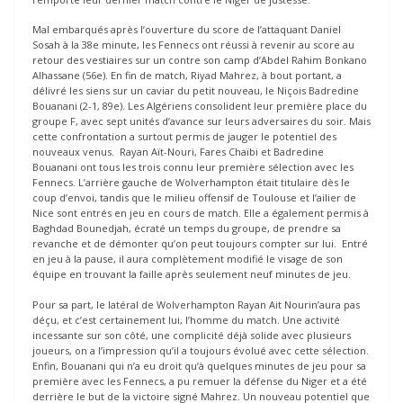
Mal embarqués après l’ouverture du score de l’attaquant Daniel
Sosah à la 38e minute, les Fennecs ont réussi à revenir au score au
retour des vestiaires sur un contre son camp d’Abdel Rahim Bonkano
Alhassane (56e). En fin de match, Riyad Mahrez, à bout portant, a
délivré les siens sur un caviar du petit nouveau, le Niçois Badredine
Bouanani (2-1, 89e). Les Algériens consolident leur première place du
groupe F, avec sept unités d’avance sur leurs adversaires du soir. Mais
cette confrontation a surtout permis de jauger le potentiel des
nouveaux venus. Rayan Aït-Nouri, Fares Chaïbi et Badredine
Bouanani ont tous les trois connu leur première sélection avec les
Fennecs. L’arrière gauche de Wolverhampton était titulaire dès le
coup d’envoi, tandis que le milieu offensif de Toulouse et l’ailier de
Nice sont entrés en jeu en cours de match. Elle a également permis à
Baghdad Bounedjah, écraté un temps du groupe, de prendre sa
revanche et de démonter qu’on peut toujours compter sur lui. Entré
en jeu à la pause, il aura complètement modifié le visage de son
équipe en trouvant la faille après seulement neuf minutes de jeu.
Pour sa part, le latéral de Wolverhampton Rayan Ait Nourin’aura pas
déçu, et c’est certainement lui, l’homme du match. Une activité
incessante sur son côté, une complicité déjà solide avec plusieurs
joueurs, on a l’impression qu’il a toujours évolué avec cette sélection.
Enfin, Bouanani qui n’a eu droit qu’à quelques minutes de jeu pour sa
première avec les Fennecs, a pu remuer la défense du Niger et a été
derrière le but de la victoire signé Mahrez. Un nouveau potentiel que