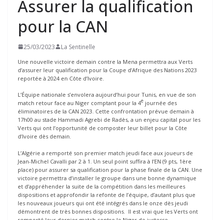
Assurer la qualification
pour la CAN
25/03/2023
La Sentinelle
Une nouvelle victoire demain contre la Mena permettra aux Verts
d’assurer leur qualification pour la Coupe d’Afrique des Nations 2023
reportée à 2024 en Côte d’Ivoire.
L’Équipe nationale s’envolera aujourd’hui pour Tunis, en vue de son
e
match retour face au Niger comptant pour la 4
journée des
éliminatoires de la CAN 2023. Cette confrontation prévue demain à
17h00 au stade Hammadi Agrebi de Radès, a un enjeu capital pour les
Verts qui ont l’opportunité de composter leur billet pour la Côte
d’Ivoire dès demain.
L’Algérie a remporté son premier match jeudi face aux joueurs de
Jean-Michel Cavalli par 2 à 1. Un seul point suffira à l’EN (9 pts, 1ère
place) pour assurer sa qualification pour la phase finale de la CAN. Une
victoire permettra d’installer le groupe dans une bonne dynamique
et d’appréhender la suite de la compétition dans les meilleures
dispositions et approfondir la refonte de l’équipe, d’autant plus que
les nouveaux joueurs qui ont été intégrés dans le onze dès jeudi
démontrent de très bonnes dispositions. Il est vrai que les Verts ont
remporté leur dernier match contre le Niger de justesse.