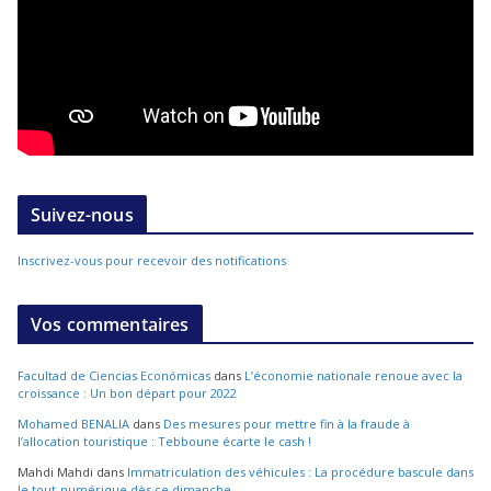
Suivez-nous
Inscrivez-vous pour recevoir des notifications
Vos commentaires
Facultad de Ciencias Económicas
dans
L’économie nationale renoue avec la
croissance : Un bon départ pour 2022
Mohamed BENALIA
dans
Des mesures pour mettre fin à la fraude à
l’allocation touristique : Tebboune écarte le cash !
Mahdi Mahdi
dans
Immatriculation des véhicules : La procédure bascule dans
le tout-numérique dès ce dimanche