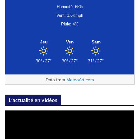
Humidité: 65%
Vent: 3.6Kmph
Pluie: 4%
Jeu
Ven
Sam
30°
/
27°
30°
/
27°
31°
/
27°
Data from
MeteoArt.com
L’actualité en vidéos