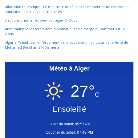
Allocation touristique : Le ministère des Finances dément toute révision ou
annulation des nouvelles mesures
3 actions prioritaires pour protéger El-Qods
Attaf multiplie les tête-à-tête diplomatiques en marge du sommet sur El-
Qods
Algérie-Tchad : Le renforcement de la coopération au cœur de la visite de
Mohamed Boukhari à N’Djamena
Météo à Alger
27°
C
Ensoleillé
Lever du soleil: 05:57 AM
Coucher du soleil: 07:49 PM