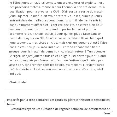
le Sélectionneur national compte encore explorer et exploiter lors
des prochains matchs, même si pour l’heure, la priorité demeure la
qualification pour la prochaine CAN. D’ailleurs à la sortie du match
jeudi, Djamel Belmadi a dit avoir préféré « que les jeunes joueurs
entrent dans de meilleures conditions. Ils sont finalement rentrés
dans un moment difficile et ils ont été décisifs, c’est très bien pour
eux, un moment historique quand tu portes le maillot pour la
première fois ». « Chaibi est un joueur qui est plus à l’aise dans un
poste de relayeur en N.8. Ce n’est pas un profil à la Belaili bien qu’il
joue souvent sur les côtés en club, mais c’est un joueur qui est à l’aise
dans le cœur du jeu », a-t-il indiqué. Il entend encore modifier le
groupe pour le match de demain. « Au match retour à Tunis contre
le Niger, Hadjam jouera titulaire et Tougai aussi devrait jouer. Quand
je ne convoquais pas Bounedjah c’est que j’estimais qu’il n’était pas
assez bon, sans rentrer dans les détails. Maintenant, il revient parce
qu’il le mérite et il est revenu avec un superbe état d’esprit », a-t-il
indiqué.
Chokri Hafed
Impactés par la crise bancaire : Les cours du pétrole finissent la semaine en
baisse
Ressources hydriques : Création de l’agence nationale de dessalement de
l’eau