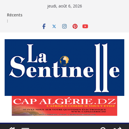
Passer
jeudi, août 6, 2026
au
contenu
Récents
: