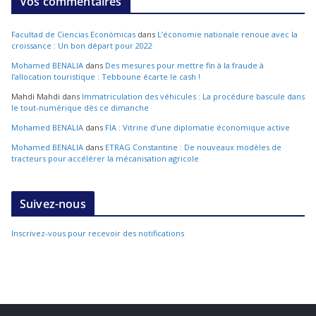
Vos commentaires
Facultad de Ciencias Económicas
dans
L’économie nationale renoue avec la
croissance : Un bon départ pour 2022
Mohamed BENALIA
dans
Des mesures pour mettre fin à la fraude à
l’allocation touristique : Tebboune écarte le cash !
Mahdi Mahdi
dans
Immatriculation des véhicules : La procédure bascule dans
le tout-numérique dès ce dimanche
Mohamed BENALIA
dans
FIA : Vitrine d’une diplomatie économique active
Mohamed BENALIA
dans
ETRAG Constantine : De nouveaux modèles de
tracteurs pour accélérer la mécanisation agricole
Suivez-nous
Inscrivez-vous pour recevoir des notifications