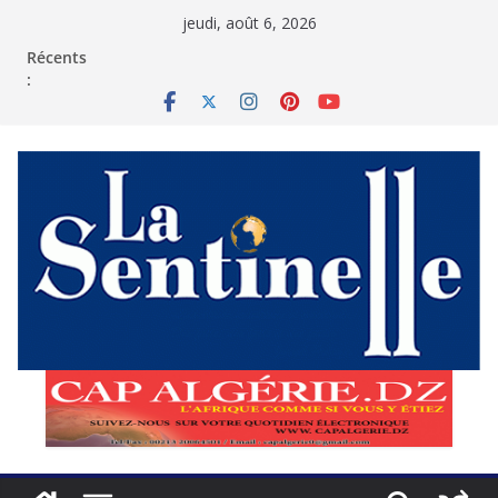
Passer
jeudi, août 6, 2026
au
contenu
Récents
: