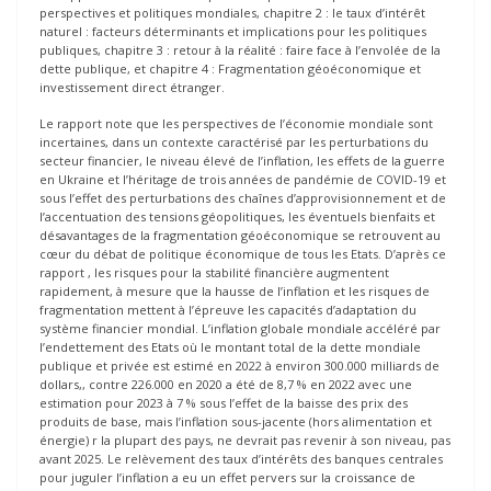
perspectives et politiques mondiales, chapitre 2 : le taux d’intérêt
naturel : facteurs déterminants et implications pour les politiques
publiques, chapitre 3 : retour à la réalité : faire face à l’envolée de la
dette publique, et chapitre 4 : Fragmentation géoéconomique et
investissement direct étranger.
Le rapport note que les perspectives de l’économie mondiale sont
incertaines, dans un contexte caractérisé par les perturbations du
secteur financier, le niveau élevé de l’inflation, les effets de la guerre
en Ukraine et l’héritage de trois années de pandémie de COVID-19 et
sous l’effet des perturbations des chaînes d’approvisionnement et de
l’accentuation des tensions géopolitiques, les éventuels bienfaits et
désavantages de la fragmentation géoéconomique se retrouvent au
cœur du débat de politique économique de tous les Etats. D’après ce
rapport , les risques pour la stabilité financière augmentent
rapidement, à mesure que la hausse de l’inflation et les risques de
fragmentation mettent à l’épreuve les capacités d’adaptation du
système financier mondial. L’inflation globale mondiale accéléré par
l’endettement des Etats où le montant total de la dette mondiale
publique et privée est estimé en 2022 à environ 300.000 milliards de
dollars,, contre 226.000 en 2020 a été de 8,7 % en 2022 avec une
estimation pour 2023 à 7 % sous l’effet de la baisse des prix des
produits de base, mais l’inflation sous-jacente (hors alimentation et
énergie) r la plupart des pays, ne devrait pas revenir à son niveau, pas
avant 2025. Le relèvement des taux d’intérêts des banques centrales
pour juguler l’inflation a eu un effet pervers sur la croissance de