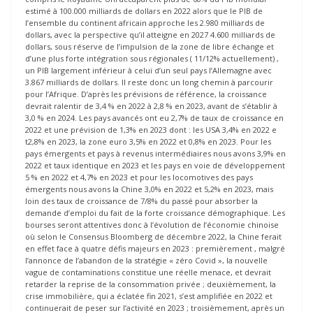
estimé à 100.000 milliards de dollars en 2022 alors que le PIB de
l’ensemble du continent africain approche les 2.980 milliards de
dollars, avec la perspective qu’il atteigne en 2027 4.600 milliards de
dollars, sous réserve de l’impulsion de la zone de libre échange et
d’une plus forte intégration sous régionales ( 11/12% actuellement) ,
un PIB largement inférieur à celui d’un seul pays l’Allemagne avec
3.867 milliards de dollars. Il reste donc un long chemin à parcourir
pour l’Afrique. D’après les prévisions de référence, la croissance
devrait ralentir de 3,4 % en 2022 à 2,8 % en 2023, avant de s’établir à
3,0 % en 2024. Les pays avancés ont eu 2,7% de taux de croissance en
2022 et une prévision de 1,3% en 2023 dont : les USA 3,4% en 2022 e
t2,8% en 2023, la zone euro 3,5% en 2022 et 0,8% en 2023. Pour les
pays émergents et pays à revenus intermédiaires nous avons 3,9% en
2022 et taux identique en 2023 et les pays en voie de développement
5 % en 2022 et 4,7% en 2023 et pour les locomotives des pays
émergents nous avons la Chine 3,0% en 2022 et 5,2% en 2023, mais
loin des taux de croissance de 7/8% du passé pour absorber la
demande d’emploi du fait de la forte croissance démographique. Les
bourses seront attentives donc à l’évolution de l’économie chinoise
où selon le Consensus Bloomberg de décembre 2022, la Chine ferait
en effet face à quatre défis majeurs en 2023 : premièrement , malgré
l’annonce de l’abandon de la stratégie « zéro Covid », la nouvelle
vague de contaminations constitue une réelle menace, et devrait
retarder la reprise de la consommation privée ; deuxièmement, la
crise immobilière, qui a éclatée fin 2021, s’est amplifiée en 2022 et
continuerait de peser sur l’activité en 2023 ; troisièmement, après un