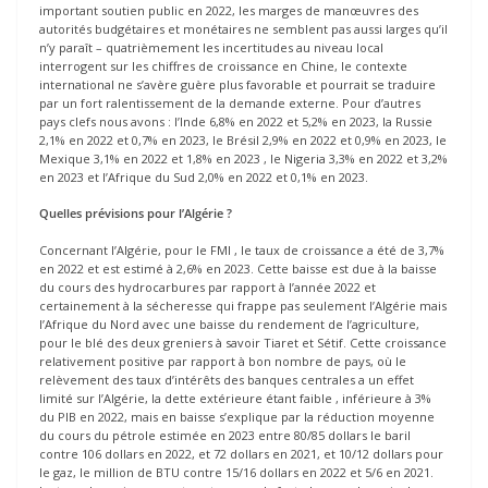
important soutien public en 2022, les marges de manœuvres des
autorités budgétaires et monétaires ne semblent pas aussi larges qu’il
n’y paraît – quatrièmement les incertitudes au niveau local
interrogent sur les chiffres de croissance en Chine, le contexte
international ne s’avère guère plus favorable et pourrait se traduire
par un fort ralentissement de la demande externe. Pour d’autres
pays clefs nous avons : l’Inde 6,8% en 2022 et 5,2% en 2023, la Russie
2,1% en 2022 et 0,7% en 2023, le Brésil 2,9% en 2022 et 0,9% en 2023, le
Mexique 3,1% en 2022 et 1,8% en 2023 , le Nigeria 3,3% en 2022 et 3,2%
en 2023 et l’Afrique du Sud 2,0% en 2022 et 0,1% en 2023.
Quelles prévisions pour l’Algérie ?
Concernant l’Algérie, pour le FMI , le taux de croissance a été de 3,7%
en 2022 et est estimé à 2,6% en 2023. Cette baisse est due à la baisse
du cours des hydrocarbures par rapport à l’année 2022 et
certainement à la sécheresse qui frappe pas seulement l’Algérie mais
l’Afrique du Nord avec une baisse du rendement de l’agriculture,
pour le blé des deux greniers à savoir Tiaret et Sétif. Cette croissance
relativement positive par rapport à bon nombre de pays, où le
relèvement des taux d’intérêts des banques centrales a un effet
limité sur l’Algérie, la dette extérieure étant faible , inférieure à 3%
du PIB en 2022, mais en baisse s’explique par la réduction moyenne
du cours du pétrole estimée en 2023 entre 80/85 dollars le baril
contre 106 dollars en 2022, et 72 dollars en 2021, et 10/12 dollars pour
le gaz, le million de BTU contre 15/16 dollars en 2022 et 5/6 en 2021.