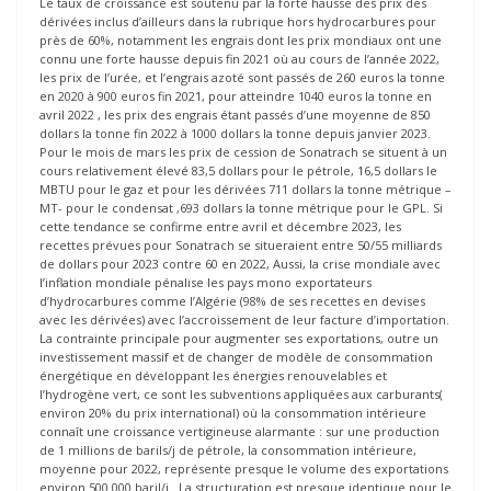
Le taux de croissance est soutenu par la forte hausse des prix des
dérivées inclus d’ailleurs dans la rubrique hors hydrocarbures pour
près de 60%, notamment les engrais dont les prix mondiaux ont une
connu une forte hausse depuis fin 2021 où au cours de l’année 2022,
les prix de l’urée, et l’engrais azoté sont passés de 260 euros la tonne
en 2020 à 900 euros fin 2021, pour atteindre 1040 euros la tonne en
avril 2022 , les prix des engrais étant passés d’une moyenne de 850
dollars la tonne fin 2022 à 1000 dollars la tonne depuis janvier 2023.
Pour le mois de mars les prix de cession de Sonatrach se situent à un
cours relativement élevé 83,5 dollars pour le pétrole, 16,5 dollars le
MBTU pour le gaz et pour les dérivées 711 dollars la tonne métrique –
MT- pour le condensat ,693 dollars la tonne métrique pour le GPL. Si
cette tendance se confirme entre avril et décembre 2023, les
recettes prévues pour Sonatrach se situeraient entre 50/55 milliards
de dollars pour 2023 contre 60 en 2022, Aussi, la crise mondiale avec
l’inflation mondiale pénalise les pays mono exportateurs
d’hydrocarbures comme l’Algérie (98% de ses recettes en devises
avec les dérivées) avec l’accroissement de leur facture d’importation.
La contrainte principale pour augmenter ses exportations, outre un
investissement massif et de changer de modèle de consommation
énergétique en développant les énergies renouvelables et
l’hydrogène vert, ce sont les subventions appliquées aux carburants(
environ 20% du prix international) où la consommation intérieure
connaît une croissance vertigineuse alarmante : sur une production
de 1 millions de barils/j de pétrole, la consommation intérieure,
moyenne pour 2022, représente presque le volume des exportations
environ 500.000 baril/j . La structuration est presque identique pour le