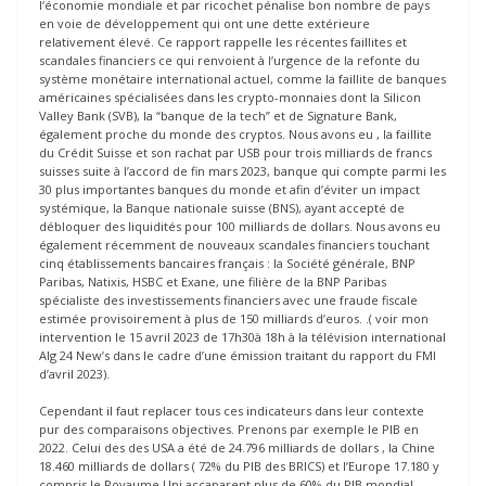
l’économie mondiale et par ricochet pénalise bon nombre de pays
en voie de développement qui ont une dette extérieure
relativement élevé. Ce rapport rappelle les récentes faillites et
scandales financiers ce qui renvoient à l’urgence de la refonte du
système monétaire international actuel, comme la faillite de banques
américaines spécialisées dans les crypto-monnaies dont la Silicon
Valley Bank (SVB), la “banque de la tech” et de Signature Bank,
également proche du monde des cryptos. Nous avons eu , la faillite
du Crédit Suisse et son rachat par USB pour trois milliards de francs
suisses suite à l’accord de fin mars 2023, banque qui compte parmi les
30 plus importantes banques du monde et afin d’éviter un impact
systémique, la Banque nationale suisse (BNS), ayant accepté de
débloquer des liquidités pour 100 milliards de dollars. Nous avons eu
également récemment de nouveaux scandales financiers touchant
cinq établissements bancaires français : la Société générale, BNP
Paribas, Natixis, HSBC et Exane, une filière de la BNP Paribas
spécialiste des investissements financiers avec une fraude fiscale
estimée provisoirement à plus de 150 milliards d’euros. .( voir mon
intervention le 15 avril 2023 de 17h30à 18h à la télévision international
Alg 24 New’s dans le cadre d’une émission traitant du rapport du FMI
d’avril 2023).
Cependant il faut replacer tous ces indicateurs dans leur contexte
pur des comparaisons objectives. Prenons par exemple le PIB en
2022. Celui des des USA a été de 24.796 milliards de dollars , la Chine
18.460 milliards de dollars ( 72% du PIB des BRICS) et l’Europe 17.180 y
compris le Royaume Uni accaparent plus de 60% du PIB mondial