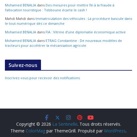
Mohamed BENALIA
dans
Des mesures pour mettre fin à la fraude à
l’allocation touristique : Tebboune écarte le cash !
Mahdi Mahdi
dans
Immatriculation des véhicules : La procédure bascule dans
le tout-numérique dès ce dimanche
Mohamed BENALIA
dans
FIA : Vitrine d’une diplomatie économique active
Mohamed BENALIA
dans
ETRAG Constantine : De nouveaux modèles de
tracteurs pour accélérer la mécanisation agricole
Suivez-nous
Inscrivez-vous pour recevoir des notifications
Copyright © 2026
La Sentinelle
. Tous droits réservés.
Theme
ColorMag
par ThemeGrill. Propulsé par
WordPress
.