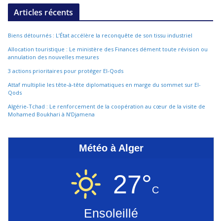
Articles récents
Biens détournés : L’État accélère la reconquête de son tissu industriel
Allocation touristique : Le ministère des Finances dément toute révision ou
annulation des nouvelles mesures
3 actions prioritaires pour protéger El-Qods
Attaf multiplie les tête-à-tête diplomatiques en marge du sommet sur El-
Qods
Algérie-Tchad : Le renforcement de la coopération au cœur de la visite de
Mohamed Boukhari à N’Djamena
Météo à Alger
27°
C
Ensoleillé