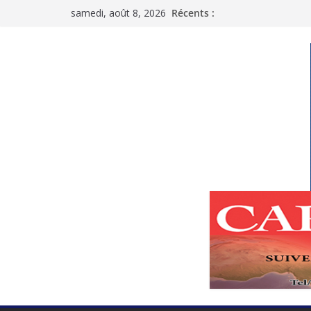
Passer
samedi, août 8, 2026
Récents :
au
contenu