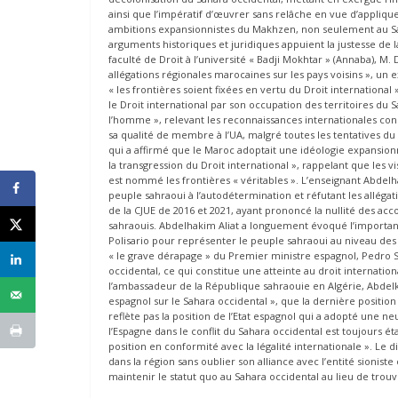
ainsi que l’impératif d’œuvrer sans relâche en vue d’appliqu
ambitions expansionnistes du Makhzen, non seulement au Sah
arguments historiques et juridiques appuient la justesse de l
faculté de Droit à l’université « Badji Mokhtar » (Annaba), M
allégations régionales marocaines sur les pays voisins », un
« les frontières soient fixées en vertu du Droit internationa
le Droit international par son occupation des territoires du Sa
l’homme », relevant les reconnaissances internationales cons
sa qualité de membre à l’UA, malgré toutes les tentatives d
qui a affirmé que le Maroc adoptait une idéologie expansionn
la transgression du Droit international », rappelant que les
est nommé les frontières « véritables ». L’enseignant Abdelha
peuple sahraoui à l’autodétermination et réfutant les alléga
de la CJUE de 2016 et 2021, ayant prononcé la nullité des acc
sahraouis. Abdelhakim Aliat a longuement évoqué l’importance
Polisario pour représenter le peuple sahraoui au niveau des
« le grave dérapage » du Premier ministre espagnol, Pedro
occidental, ce qui constitue une atteinte au droit internati
l’ambassadeur de la République sahraouie en Algérie, Abdel
espagnol sur le Sahara occidental », que la dernière position
reflète pas la position de l’Etat espagnol qui a adopté une ne
l’Espagne dans le conflit du Sahara occidental est toujours éta
position en conformité avec la légalité internationale ». L
dans la région sans oublier son alliance avec l’entité sionis
maintenir le statut quo au Sahara occidental au lieu de trouve