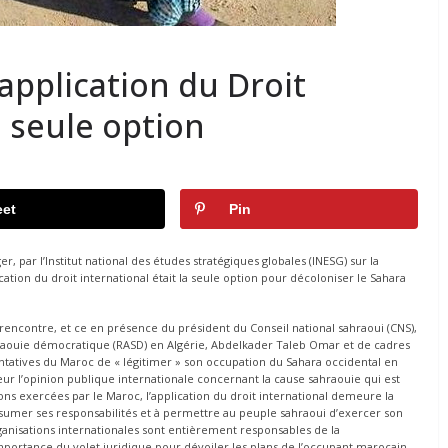
’application du Droit
 seule option
et
Pin
, par l’Institut national des études stratégiques globales (INESG) sur la
ation du droit international était la seule option pour décoloniser le Sahara
la rencontre, et ce en présence du président du Conseil national sahraoui (CNS),
aouie démocratique (RASD) en Algérie, Abdelkader Taleb Omar et de cadres
 tentatives du Maroc de « légitimer » son occupation du Sahara occidental en
ur l’opinion publique internationale concernant la cause sahraouie qui est
ons exercées par le Maroc, l’application du droit international demeure la
sumer ses responsabilités et à permettre au peuple sahraoui d’exercer son
rganisations internationales sont entièrement responsables de la
mportance du volet juridique pour dévoiler les plans de l’occupant marocain,