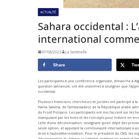
ACTUALITÉ
Sahara occidental : L
international comme
07/08/2023
La Sentinelle
Share
Twe
Les participants à une conférence organisée, dimanche à Alger
question sahraouie, ont été unanimes à souligner que l’applic
occidental.
Plusieurs historiens, chercheurs et juristes ont participé à 
Hama Salama, de l’ambassadeur de la République arabe sahr
du Front Polisario. Les participants ont mis l’accent sur les
manipulant par les mots et les concepts pour induire en erre
celle d’une décolonisation, soulignant qu’en dépit des pressi
seule option, et appelant la communauté internationale à as
droit à l’autodétermination. Pour le président du CNS, les o
décolonisation du Sahara occidental, mettant en exergue l’i