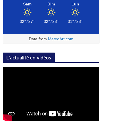
Sam
Dim
Lun
32°
/
27°
32°
/
28°
31°
/
28°
Data from
MeteoArt.com
L’actualité en vidéos