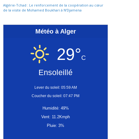
Algérie-Tchad : Le renforcement de la coopération au cœur
de la visite de Mohamed Boukhari à N’Djamena
Météo à Alger
29°
C
Ensoleillé
Lever du soleil: 05:59 AM
Coucher du soleil: 07:47 PM
Humidité: 49%
Vent: 11.2Kmph
Pluie: 3%