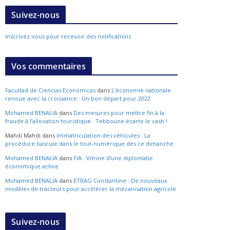
Suivez-nous
Inscrivez-vous pour recevoir des notifications
Vos commentaires
Facultad de Ciencias Económicas
dans
L’économie nationale
renoue avec la croissance : Un bon départ pour 2022
Mohamed BENALIA
dans
Des mesures pour mettre fin à la
fraude à l’allocation touristique : Tebboune écarte le cash !
Mahdi Mahdi
dans
Immatriculation des véhicules : La
procédure bascule dans le tout-numérique dès ce dimanche
Mohamed BENALIA
dans
FIA : Vitrine d’une diplomatie
économique active
Mohamed BENALIA
dans
ETRAG Constantine : De nouveaux
modèles de tracteurs pour accélérer la mécanisation agricole
Suivez-nous