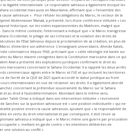
er la légalité internationale. Le responsable sahraoui a également évoqué les
ara occidental mais aussi en Mauritanie, affirmant que « l’ensemble des
a cause sahraouie ». Pour réfuter les allégations du Maroc, le recteur de la
. Djamel Abdennasser Manaâ, a présenté, lors d’une conférence intitulée « Les
 exposé historique, sur les visées expansionnistes du Makhzen, malgré que
l ». Dans le même contexte, l’intervenant a indiqué que « le Maroc transgresse
hara Occidental, le pillage de ses richesses et la violation des droits de
écutives de l’Etat Sahraoui depuis la proclamation de sa création, en plus de
u Maroc d’interdire son adhérence. L’enseignant universitaire, Ahmde Kateb,
iste colonisatrice depuis 1963, précisant que « cette idéologie est basée sur
 visées du Maroc étaient consignées dans la Constitution marocaine dans ce qui
kim Aliat a présenté des explications juridiques confirmant le droit du
tions marocaines concernant le Sahara Occidental. Il a rappelé les deux arrêts
ords commerciaux signés entre le Maroc et l’UE et qui incluent les territoires
 de l’arrêt de la CJUE de 2021 ayant accordé le statut juridique au front
 cours internationales en vue de réclamer ses droits. Il a également abordé
 Sanchez concernant la prétendue souveraineté du Maroc sur le Sahara
onal et au droit à l’autodétermination. Abondant dans le même sens,
kader Taleb Omar a indiqué dans son intervention intitulée « revirement
 de Sanchez sur la question sahraouie est « une position individuelle » qui ne
utralité positive envers la cause sahraouie, ajoutant que « la responsabilité de
blie en vertu du droit international et par conséquent, il doit revoir sa
e diplomate sahraoui a indiqué que « le Maroc mène une guerre par procuration
te occupante », mettant en garde contre « les intentions délibérées de
r une solution au conflit ».