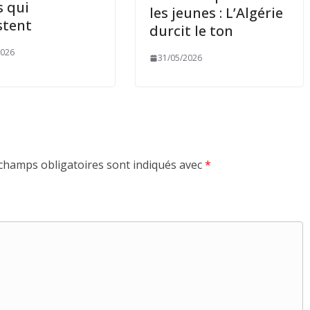
 qui
les jeunes : L’Algérie
stent
durcit le ton
2026
31/05/2026
champs obligatoires sont indiqués avec
*