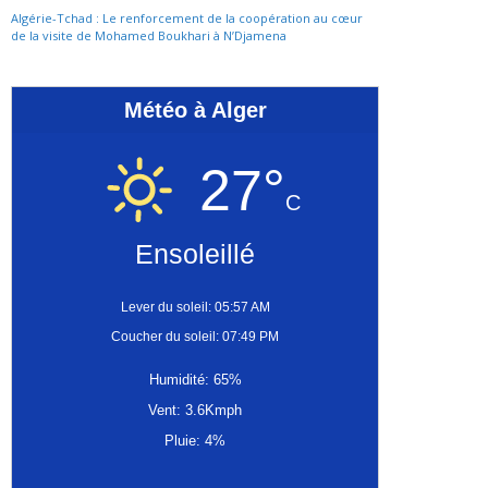
Algérie-Tchad : Le renforcement de la coopération au cœur
de la visite de Mohamed Boukhari à N’Djamena
Météo à Alger
27°
C
Ensoleillé
Lever du soleil: 05:57 AM
Coucher du soleil: 07:49 PM
Humidité: 65%
Vent: 3.6Kmph
Pluie: 4%