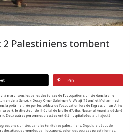
: 2 Palestiniens tombent
et
Pin
 à mardi sous les balles des forces de l’occupation sioniste dans la ville
stinien de la Santé. « Qusay Omar Suleiman Al-Walaji (16 ans) et Mohammed
s la poitrine tirée par les soldats de l’occupation lors de l’agression sur Ariha
 sa part, le directeur de l’hôpital de la ville d’Ariha, Nasser al-Anani, a déclaré
». Deux autres personnes blessées ont été hospitalisées, a-t-il ajouté.
essions sionistes dans les territoires palestiniens. Depuis le début de
ors des attaques menées par l’occupant, selon des sources palestiniennes.