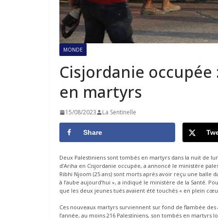
MONDE
Cisjordanie occupée 
en martyrs
15/08/2023
La Sentinelle
Share
Twe
Deux Palestiniens sont tombés en martyrs dans la nuit de lundi
d’Ariha en Cisjordanie occupée, a annoncé le ministère pale
Ribhi Njoom (25 ans) sont morts après avoir reçu une balle dan
à l’aube aujourd’hui », a indiqué le ministère de la Santé. Pour
que les deux jeunes tués avaient été touchés « en plein cœur 
Ces nouveaux martyrs surviennent sur fond de flambée des agr
l’année, au moins 216 Palestiniens, son tombés en martyrs l