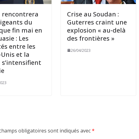
 rencontrera
Crise au Soudan :
rigeants du
Guterres craint une
ique fin mai en
explosion « au-delà
asie : Les
des frontières »
tés entre les
26/04/2023
-Unis et la
 s’intensifient
ie
2023
champs obligatoires sont indiqués avec
*