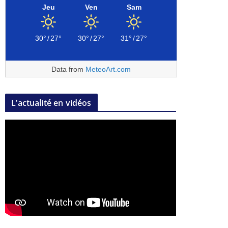
Jeu
Ven
Sam
30°
/
27°
30°
/
27°
31°
/
27°
Data from
MeteoArt.com
L’actualité en vidéos