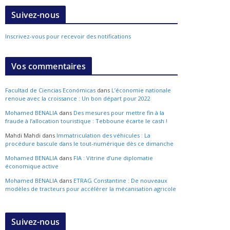
Suivez-nous
Inscrivez-vous pour recevoir des notifications
Vos commentaires
Facultad de Ciencias Económicas
dans
L’économie nationale
renoue avec la croissance : Un bon départ pour 2022
Mohamed BENALIA
dans
Des mesures pour mettre fin à la
fraude à l’allocation touristique : Tebboune écarte le cash !
Mahdi Mahdi
dans
Immatriculation des véhicules : La
procédure bascule dans le tout-numérique dès ce dimanche
Mohamed BENALIA
dans
FIA : Vitrine d’une diplomatie
économique active
Mohamed BENALIA
dans
ETRAG Constantine : De nouveaux
modèles de tracteurs pour accélérer la mécanisation agricole
Suivez-nous