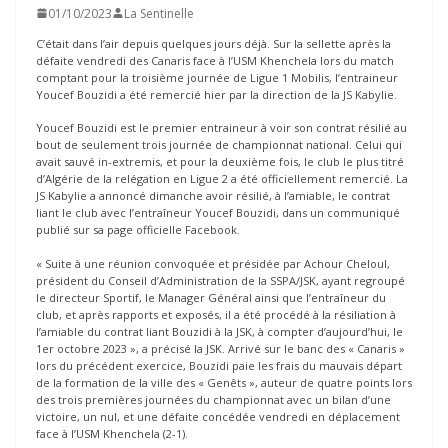
01/10/2023
La Sentinelle
C’était dans l’air depuis quelques jours déjà. Sur la sellette après la
défaite vendredi des Canaris face à l’USM Khenchela lors du match
comptant pour la troisième journée de Ligue 1 Mobilis, l’entraineur
Youcef Bouzidi a été remercié hier par la direction de la JS Kabylie.
Youcef Bouzidi est le premier entraineur à voir son contrat résilié au
bout de seulement trois journée de championnat national. Celui qui
avait sauvé in-extremis, et pour la deuxième fois, le club le plus titré
d’Algérie de la relégation en Ligue 2 a été officiellement remercié. La
JS Kabylie a annoncé dimanche avoir résilié, à l’amiable, le contrat
liant le club avec l’entraîneur Youcef Bouzidi, dans un communiqué
publié sur sa page officielle Facebook.
« Suite à une réunion convoquée et présidée par Achour Cheloul,
président du Conseil d’Administration de la SSPA/JSK, ayant regroupé
le directeur Sportif, le Manager Général ainsi que l’entraîneur du
club, et après rapports et exposés, il a été procédé à la résiliation à
l’amiable du contrat liant Bouzidi à la JSK, à compter d’aujourd’hui, le
1er octobre 2023 », a précisé la JSK. Arrivé sur le banc des « Canaris »
lors du précédent exercice, Bouzidi paie les frais du mauvais départ
de la formation de la ville des « Genêts », auteur de quatre points lors
des trois premières journées du championnat avec un bilan d’une
victoire, un nul, et une défaite concédée vendredi en déplacement
face à l’USM Khenchela (2-1).