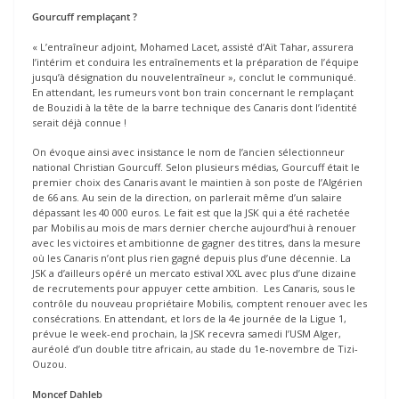
Gourcuff remplaçant ?
« L’entraîneur adjoint, Mohamed Lacet, assisté d’Aït Tahar, assurera
l’intérim et conduira les entraînements et la préparation de l’équipe
jusqu’à désignation du nouvelentraîneur », conclut le communiqué.
En attendant, les rumeurs vont bon train concernant le remplaçant
de Bouzidi à la tête de la barre technique des Canaris dont l’identité
serait déjà connue !
On évoque ainsi avec insistance le nom de l’ancien sélectionneur
national Christian Gourcuff. Selon plusieurs médias, Gourcuff était le
premier choix des Canaris avant le maintien à son poste de l’Algérien
de 66 ans. Au sein de la direction, on parlerait même d’un salaire
dépassant les 40 000 euros. Le fait est que la JSK qui a été rachetée
par Mobilis au mois de mars dernier cherche aujourd’hui à renouer
avec les victoires et ambitionne de gagner des titres, dans la mesure
où les Canaris n’ont plus rien gagné depuis plus d’une décennie. La
JSK a d’ailleurs opéré un mercato estival XXL avec plus d’une dizaine
de recrutements pour appuyer cette ambition. Les Canaris, sous le
contrôle du nouveau propriétaire Mobilis, comptent renouer avec les
consécrations. En attendant, et lors de la 4e journée de la Ligue 1,
prévue le week-end prochain, la JSK recevra samedi l’USM Alger,
auréolé d’un double titre africain, au stade du 1e-novembre de Tizi-
Ouzou.
Moncef Dahleb