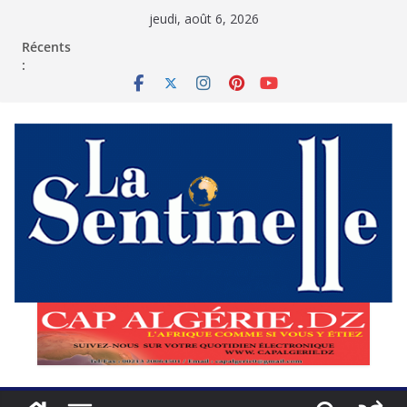
Passer
jeudi, août 6, 2026
au
contenu
Récents
: