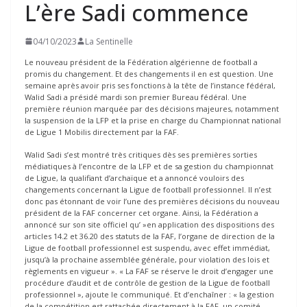
L’ère Sadi commence
04/10/2023
La Sentinelle
Le nouveau président de la Fédération algérienne de football a
promis du changement. Et des changements il en est question. Une
semaine après avoir pris ses fonctions à la tête de l’instance fédéral,
Walid Sadi a présidé mardi son premier Bureau fédéral. Une
première réunion marquée par des décisions majeures, notamment
la suspension de la LFP et la prise en charge du Championnat national
de Ligue 1 Mobilis directement par la FAF.
Walid Sadi s’est montré très critiques dès ses premières sorties
médiatiques à l’encontre de la LFP et de sa gestion du championnat
de Ligue, la qualifiant d’archaïque et a annoncé vouloirs des
changements concernant la Ligue de football professionnel. Il n’est
donc pas étonnant de voir l’une des premières décisions du nouveau
président de la FAF concerner cet organe. Ainsi, la Fédération a
annoncé sur son site officiel qu’ »en application des dispositions des
articles 14.2 et 36.20 des statuts de la FAF, l’organe de direction de la
Ligue de football professionnel est suspendu, avec effet immédiat,
jusqu’à la prochaine assemblée générale, pour violation des lois et
règlements en vigueur ». « La FAF se réserve le droit d’engager une
procédure d’audit et de contrôle de gestion de la Ligue de football
professionnel », ajoute le communiqué. Et d’enchaîner : « la gestion
de la compétition est rattachée directement à la FAF, un comité