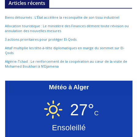
Articles récents
Biens détournés : L’État accélère la reconquête de son tissu industriel
Allocation touristique : Le ministère des Finances dément toute révision ou
annulation des nouvelles mesures
3 actions prioritaires pour protéger El-Qods
Attaf multiplie les tête-à-tête diplomatiques en marge du sommet sur El-
Qods
Algérie-Tchad : Le renforcement de la coopération au cœur de la visite de
Mohamed Boukhari à N’Djamena
Météo à Alger
27°
C
Ensoleillé