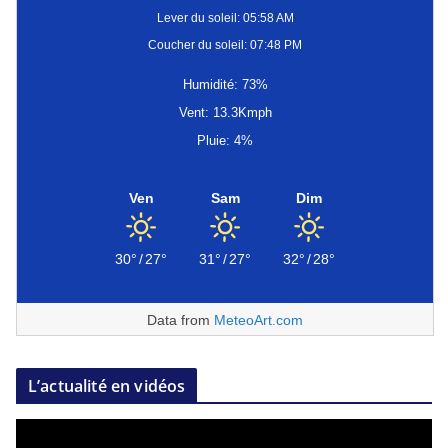
Lever du soleil: 05:58 AM
Coucher du soleil: 07:48 PM
Humidité: 73%
Vent: 13.3Kmph
Pluie: 4%
Ven
Sam
Dim
30°
/
27°
31°
/
27°
32°
/
28°
Data from
MeteoArt.com
L’actualité en vidéos