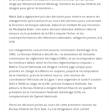
dirigé par Mohamed Amine Mesloug, membre du bureau fédéral est
désigné pour gérer la transition ».
Walid Sadi a également pris des décisions pour mettre en œuvre les
changements qu’il a annoncé au cours des derniers jours concernant
la Direction technique national, d’abord en mettant fin aux fonctions
de Mustapha Biskri. Une autre décision attendue d’ailleurs dans la
mesure où le président de la FAF a imputé l’échec et les
contreperformances des Sélections nationales, catégories jeunes, à la
DTN.
Les changements concernent aussi la commission d’arbitrage et la
CNRL. Le Bureau fédéral a décidé de « la dissolution de l’actuelle
commission de règlement des litiges (CNRL), et sa recomposition dans
les meilleurs délais, selon les formes règlementaires requises. »
Maître Youcef Hamouda est désigné comme juge unique pour
prendre en charge les affaires en suspens, jusqu’à la recomposition
de la chambre, précise la même source. Une réunion de
coordination FAF/clubs de la Ligue 1 sera organisée le lundi 9 octobre
2023 à 10h00 au siège de la FAF, précise l’instance fédérale. Par
ailleurs, le Bureau fédéral a désigné Ahmed Kharchi en qualité de
président de la Commission fédérale d’arbitrage (CFA), en
remplacement de Djamel Haïmoudi.
Parmi les décisions prises au cours de cette première réunion du
Bureau fédéral de l’ère Sadi, il y a la désignation d’un comité